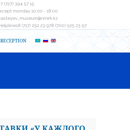
+7 (727) 394 57 15
xcept monday 10:00 - 18:00
kasteyev_museum@nmirk.kz
elplinesㅤ8 (717) 252 23 97ㅤㅤ8 (700) 525 23 97
RECEPTION
ТАВКИ «У КАЖДОГО