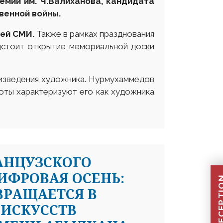
емии им. Ч.Валиханова, кандидата
венной войны
.
лей
СМИ.
Также в рамках празднования
дстоит открытие мемориальной доски
оизведения художника. Нурмухаммедов
оты характеризуют его как художника
РАНЦУЗСКОГО
ИФРОВАЯ ОСЕНЬ:
ВРАЩАЕТСЯ В
 ИСКУССТВ