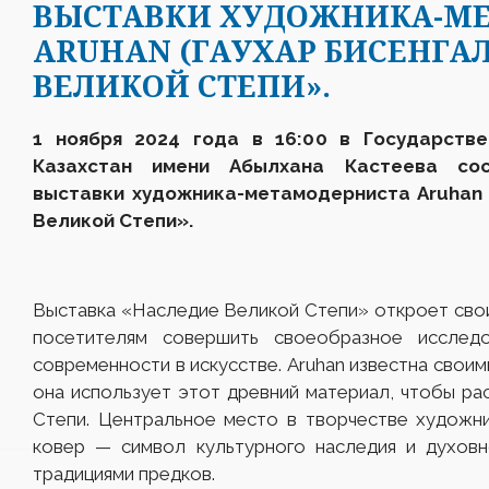
ВЫСТАВКИ ХУДОЖНИКА-М
ARUHAN (ГАУХАР БИСЕНГА
ВЕЛИКОЙ СТЕПИ».
1 ноября 2024 года в 16:00 в Государстве
К
азахстан
им
ени
Абылхана Кастеева сост
выставки художника-метамодерниста
Aruhan
Великой Степи».
Выставка «Наследие Великой Степи» откроет сво
посетителям совершить своеобразное исслед
современности в искусстве. Aruhan известна своим
она использует этот древний материал, чтобы ра
Степи. Центральное место в творчестве художни
ковер — символ культурного наследия и духовн
традициями предков.