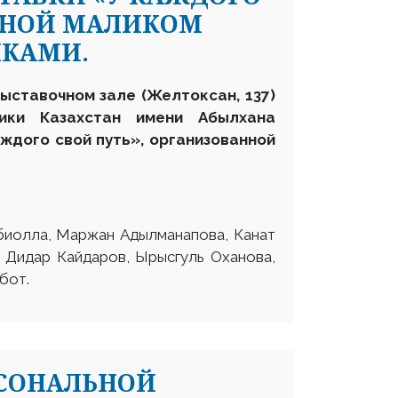
ННОЙ МАЛИКОМ
ИКАМИ.
выставочном зале (Желтоксан, 137)
лики Казахстан имени Абылхана
ждого свой путь», организованной
биолла, Маржан Адылманапова, Канат
 Дидар Кайдаров, Ырысгуль Оханова,
бот.
РСОНАЛЬНОЙ