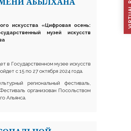
VIRTUAL REC
ИМЕНИ АБЫЛХАНА
ого искусства «Цифровая осень:
сударственный музей искусств
ва
ет в Государственном музее искусств
йдет с 15 по 27 октября 2024 года.
льтурный региональный фестиваль,
 Фестиваль организован Посольством
го Альянса.