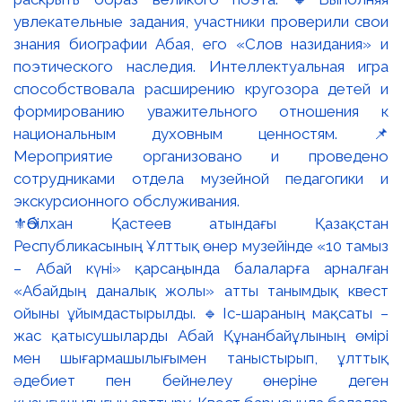
⚜️Әбілхан Қастеев атындағы Қазақстан
Республикасының Ұлттық өнер музейінде «10 тамыз
– Абай күні» қарсаңында балаларға арналған
«Абайдың даналық жолы» атты танымдық квест
ойыны ұйымдастырылды. 🔹Іс-шараның мақсаты –
жас қатысушыларды Абай Құнанбайұлының өмірі
мен шығармашылығымен таныстырып, ұлттық
әдебиет пен бейнелеу өнеріне деген