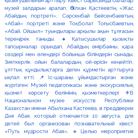
қызығушылығын арттыру. Квест барысында балалар
музей залдарын аралап, Әбілхан Қастеевтің «Жас
Абайдың портреті», Сәрсенбай Бейсенбаевтың
«Абай» портреті және Тоқболат Тоғысбаевтың
«Абай. Ойшыл» туындылары арқылы ақын тұлғасын
тереңірек таныды. 🔸Қатысушылар қызықты
тапсырмалар орындап, Абайдың өмірбаяны, қара
сөздері мен өлеңдері бойынша білімдерін сынады.
Зияткерлік ойын балалардың ой-өрісін кеңейтіп,
ұлттық құндылықтарға деген құрметін арттыруға
ықпал етті. 📌Іс-шараны ұйымдастырған және
жүргізген: Музей педагогикасы және экскурсиялық
қызмет көрсету бөлімінің қызметкерлері ⚜️В
Национальном музее искусств Республики
Казахстан имени Абылхана Кастеева, в преддверии
Дня Абая, который отмечается 10 августа, для
детей был организован познавательный квест
«Путь мудрости Абая». 🔹Целью мероприятия