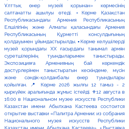
Ұлттық өнер музейі қорынан» көрмесінің
салтанатты ашылуы өтеді. ▫️Көрме Қазақстан
Республикасындағы Армения Республикасының
Елшілігінің және Алматы қаласындағы Армения
Республикасының Құрметті консулдығының
қолдауымен ұйымдастырылды. ▪️Көрме келушілерді
музей қорындағы ХХ ғасырдағы танымал армян
суретшілерінің туындыларымен таныстырады.
Экспозицияға Арменияның бай көркемдік
дәстүрлерімен таныстыратын кескіндеме, мүсін
және сәндік-қолданбалы өнер туындылары
қойылған. 📍 Көрме 2026 жылғы 12 тамыз - 2
қыркүйек аралығында жұмыс істейді. ⚜️12 августа в
16:00 в Национальном музее искусств Республики
Казахстан имени Абылхана Кастеева состоится
открытие выставки «Палитра Армении: из собрания
Национального музея искусств Республики
Казахстан имени Абылхана Кастеева». ▫️Выставка