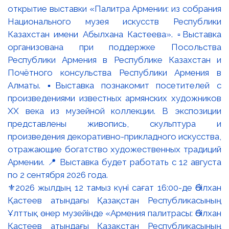
⚜️2026 жылдың 12 тамыз күні сағат 16:00-де Әбілхан
Қастеев атындағы Қазақстан Республикасының
Ұлттық өнер музейінде «Армения палитрасы: Әбілхан
Қастеев атындағы Қазақстан Республикасының