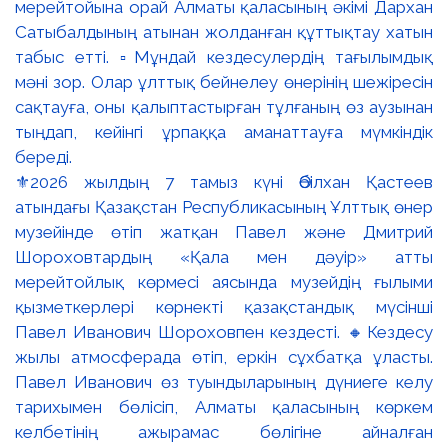
⚜️2026 жылдың 7 тамыз күні Әбілхан Қастеев
атындағы Қазақстан Республикасының Ұлттық өнер
музейінде өтіп жатқан Павел және Дмитрий
Шороховтардың «Қала мен дәуір» атты
мерейтойлық көрмесі аясында музейдің ғылыми
қызметкерлері көрнекті қазақстандық мүсінші
Павел Иванович Шороховпен кездесті. 🔸Кездесу
жылы атмосферада өтіп, еркін сұхбатқа ұласты.
Павел Иванович өз туындыларының дүниеге келу
тарихымен бөлісіп, Алматы қаласының көркем
келбетінің ажырамас бөлігіне айналған