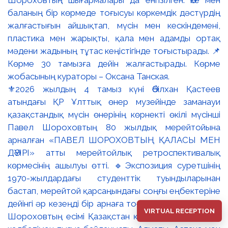
⚜️2026 жылдың 4 тамыз күні Әбілхан Қастеев
атындағы ҚР Ұлттық өнер музейінде заманауи
қазақстандық мүсін өнерінің көрнекті өкілі мүсінші
Павел Шороховтың 80 жылдық мерейтойына
арналған «ПАВЕЛ ШОРОХОВТЫҢ ҚАЛАСЫ МЕН
ДӘУІРІ» атты мерейтойлық ретроспективалық
көрмесінің ашылуы өтті. 🔹Экспозиция суретшінің
1970-жылдардағы студенттік туындыларынан
бастап, мерейтой қарсаңындағы соңғы еңбектеріне
дейінгі әр кезеңді бір арнаға тоғыстырады. 🔸Павел
VIRTUAL RECEPTION
Шороховтың есімі Қазақстан қалаларының көркем