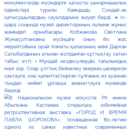
монументалды мүсіндерге қатысты шығармашылық
ізденістері туралы баяндады. Сондай-ақ
қатысушылардың сауалдарына жауап берді. 🔹Іс-
шара соңында музей директорының ғылыми жұмыс
жөніндегі орынбасары Кобжанова Светлана
Жумасултановна мүсіншіге оның 80 жас
мерейтойына орай Алматы қаласының әкімі Дархан
Сатыбалдының атынан жолданған құттықтау хатын
табыс етті. ▫️Мұндай кездесулердің тағылымдық
мәні зор. Олар ұлттық бейнелеу өнерінің шежіресін
сақтауға, оны қалыптастырған тұлғаның өз аузынан
тыңдап, кейінгі ұрпаққа аманаттауға мүмкіндік
береді.