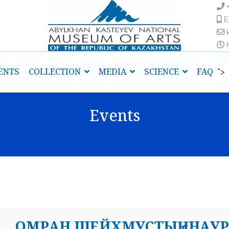
E
H
ENTS
COLLECTION
MEDIA
SCIENCE
FAQ
">
Events
ОМРАН ШЕЙХМУСТЫҢ «НАУР