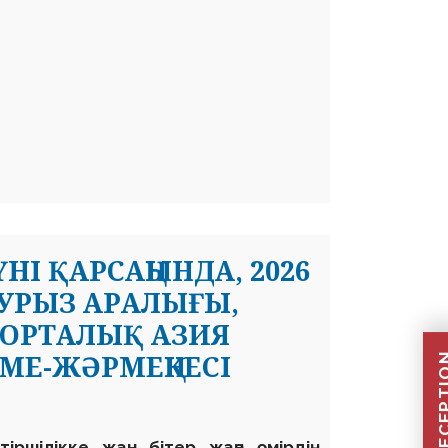
І ҚАРСАҢЫНДА, 2026
АУРЫЗ АРАЛЫҒЫ,
 ОРТАЛЫҚ АЗИЯ
РМЕ-ЖӘРМЕҢКЕСІ
іршілікке жан бітер жаңа өмірдің