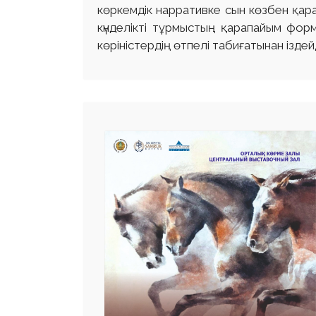
көркемдік нарративке сын көзбен қарап
күнделікті тұрмыстың қарапайым фор
көріністердің өтпелі табиғатынан іздейд