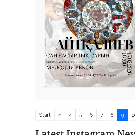
Start
«
4
5
6
7
8
9
1
Latest Instagram Ne