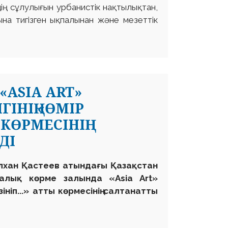
рдің сұлулығын урбанистік нақтылықтан,
на тигізген ықпалынан және мезеттік
ASIA ART»
ІНІҢ «ӨМІР
КӨРМЕСІНІҢ
ДІ
ілхан Қастеев атындағы Қазақстан
талық көрме залында «Asia Art»
ніп...» атты көрмесінің салтанатты