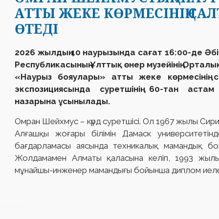
АТТЫ ЖЕКЕ КӨРМЕСІНІҢ С
ӨТЕДІ
2026 жылдың 10 наурызында сағат 16:00-де Әб
Республикасының Ұлттық өнер музейінің Ортал
«Наурыз бояулары» атты жеке көрмесінің 
экспозициясында суретшінің 60-тан астам
назарына ұсынылады.
Омран Шейхмус – күрд суретшісі. Ол 1967 жылы Сири
Алғашқы жоғары білімін Дамаск университетінд
бағдарламасы аясында техникалық мамандық бой
Жолдамамен Алматы қаласына келіп, 1993 жылы 
мұнайшы-инженер мамандығы бойынша диплом иеле