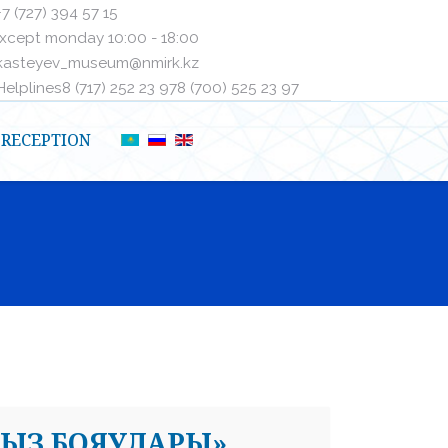
+7 (727) 394 57 15
xcept monday 10:00 - 18:00
kasteyev_museum@nmirk.kz
elplinesㅤ8 (717) 252 23 97ㅤㅤ8 (700) 525 23 97
RECEPTION
ЫЗ БОЯУЛАРЫ»