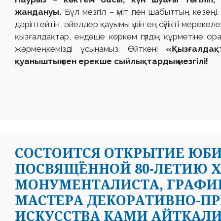
жандануы.
Бұл мезгіл – үміт пен шабыттың кезеңі.
дәріптейтін, әйелдер қауымы үшін ең сүйікті мерекеле
қызғалдақтар, ендеше көркем гүлдің құрметіне ор
жәрмеңкемізді ұсынамыз. Өйткені
«Қызғалдақ
қуаныштың пен ерекше сыйлықтардың мезгілі!
СОСТОИТСЯ ОТКРЫТИЕ ЮБ
ПОСВЯЩЁННОЙ 80-ЛЕТИЮ 
МОНУМЕНТАЛИСТА, ГРАФИ
МАСТЕРА ДЕКОРАТИВНО-П
ИСКУССТВА КАМИ АЙТКАЛИ