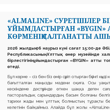
«ALMALINE» СУРЕТШІЛЕР БІР
ҰЙЫМДАСТЫРҒАН «BYGIN» 
КӨРМЕНІҢ САЛТАНАТТЫ АШ
2026 жылдың 06 наурыз күні сағат 15:00-де Ә
Республикасының Ұлттық өнер музейінде ха
бірлестігінің ұйымдастырған «BYGIN» атты т
өтеді.
Бұл көрме – сіз бен біз өмір сүріп отырған бүгінгі күнд
бағытталған маңызды мәдени оқиға. Осы уақыт
кескіндеме дәстүрінде өткен шаққа деген са
пасторальдық сарындардың басым болғаны белгілі
тарихи жады мен ұлттық болмыстың тұрақты бе
келетінін байқаймыз. Алайда бұл жолы «AlmaLine»