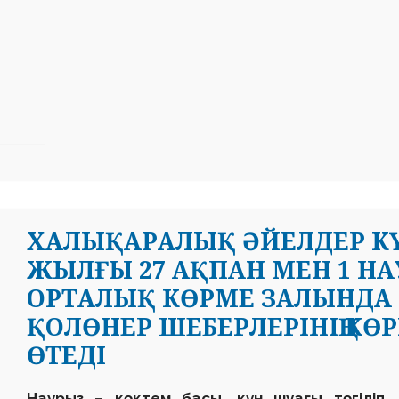
ХАЛЫҚАРАЛЫҚ ӘЙЕЛДЕР КҮН
ЖЫЛҒЫ 27 АҚПАН МЕН 1 Н
ОРТАЛЫҚ КӨРМЕ ЗАЛЫНДА
ҚОЛӨНЕР ШЕБЕРЛЕРІНІҢ КӨ
ӨТЕДІ
Наурыз – көктем басы, күн шуағы төгіліп, т