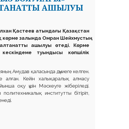
АЛТАНАТТЫ АШЫЛУЫ
ілхан Қастеев атындағы Қазақстан
ық көрме залында Омран Шейхмустың
салтанатты ашылуы өтеді. Көрме
 кескіндеме туындысы көпшілік
яның Амудaв қаласында дүниеге келген.
е алған. Кейін халықаралық алмасу
ынша оқу үшін Мәскеуге жіберіледі.
политехникалық институтты бітіріп,
неді.