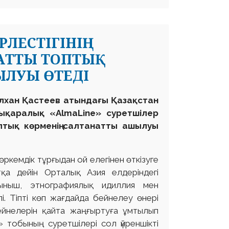
ЛЕСТІГІНІҢ
АТТЫ ТОПТЫҚ
ЫЛУЫ ӨТЕДІ
білхан Қастеев атындағы Қазақстан
лықаралық «AlmaLine» суретшілер
оптық көрменің салтанатты ашылуы
і көркемдік тұрғыдан ой елегінен өткізуге
қа дейін Орталық Азия елдеріндегі
ғыныш, этнографиялық идиллия мен
. Тіпті көп жағдайда бейнелеу өнері
йнелерін қайта жаңғыртуға ұмтылып
 тобының суретшілері сол үйреншікті