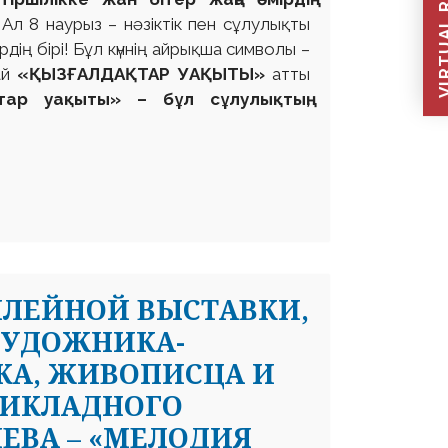
VIRTUAL REC
 Ал 8 наурыз – нәзіктік пен сұлулықты
рдің бірі! Бұл күннің айрықша символы –
ай
«ҚЫЗҒАЛДАҚТАР УАҚЫТЫ»
атты
тар уақыты» – бұл сұлулықтың,
ИЛЕЙНОЙ ВЫСТАВКИ,
ХУДОЖНИКА-
КА, ЖИВОПИСЦА И
РИКЛАДНОГО
ЕВА – «МЕЛОДИЯ