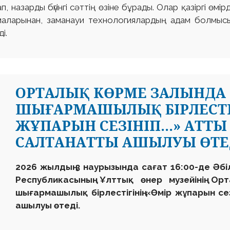
, назарды бүгінгі сәттің өзіне бұрады. Олар қазіргі өмі
маларынан, заманауи технологиялардың адам болмысы
і.
ОРТАЛЫҚ КӨРМЕ ЗАЛЫНДА «
ШЫҒАРМАШЫЛЫҚ БІРЛЕСТІГ
ЖҰПАРЫН СЕЗІНІП...» АТТЫ 
САЛТАНАТТЫ АШЫЛУЫ ӨТЕ
2026 жылдың 3 наурызында сағат 16:00-де Әб
Республикасының Ұлттық өнер музейінің Ор
шығармашылық бірлестігінің «Өмір жұпарын сезі
ашылуы өтеді.