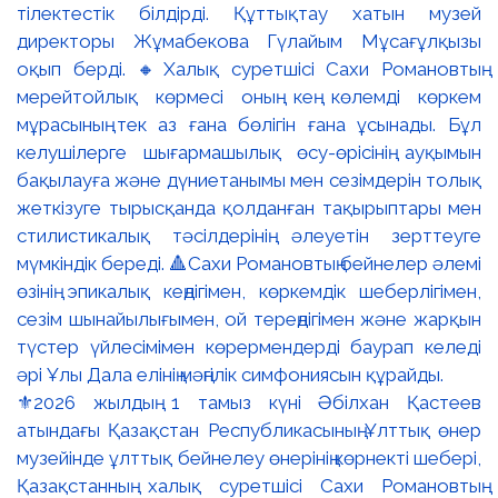
⚜️2026 жылдың 1 тамыз күні Әбілхан Қастеев
атындағы Қазақстан Республикасының Ұлттық өнер
музейінде ұлттық бейнелеу өнерінің көрнекті шебері,
Қазақстанның халық суретшісі Сахи Романовтың