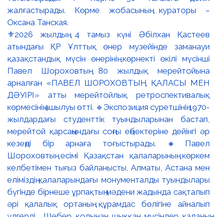
⚜️2026 жылдың 4 тамыз күні Әбілхан Қастеев
атындағы ҚР Ұлттық өнер музейінде заманауи
қазақстандық мүсін өнерінің көрнекті өкілі мүсінші
Павел Шороховтың 80 жылдық мерейтойына
арналған «ПАВЕЛ ШОРОХОВТЫҢ ҚАЛАСЫ МЕН
ДӘУІРІ» атты мерейтойлық ретроспективалық
көрмесінің ашылуы өтті. 🔹Экспозиция суретшінің 1970-
жылдардағы студенттік туындыларынан бастап,
мерейтой қарсаңындағы соңғы еңбектеріне дейінгі әр
кезеңді бір арнаға тоғыстырады. 🔸Павел
Шороховтың есімі Қазақстан қалаларының көркем
келбетімен тығыз байланысты, Алматы, Астана мен
еліміздің қалаларындағы монументалды туындылары
бүгінде бірнеше ұрпақтың мәдени жадында сақталып
әрі қалалық ортаның құрамдас бөлігіне айналып
үлгерді. Шебер қолынан шыққан мүсіндер қаланың