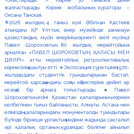
⚜️2026 жылдың 4 тамыз күні Әбілхан Қастеев
атындағы ҚР Ұлттық өнер музейінде заманауи
қазақстандық мүсін өнерінің көрнекті өкілі мүсінші
Павел Шороховтың 80 жылдық мерейтойына
арналған «ПАВЕЛ ШОРОХОВТЫҢ ҚАЛАСЫ МЕН
ДӘУІРІ» атты мерейтойлық ретроспективалық
көрмесінің ашылуы өтті. 🔹Экспозиция суретшінің 1970-
жылдардағы студенттік туындыларынан бастап,
мерейтой қарсаңындағы соңғы еңбектеріне дейінгі әр
кезеңді бір арнаға тоғыстырады. 🔸Павел
Шороховтың есімі Қазақстан қалаларының көркем
келбетімен тығыз байланысты, Алматы, Астана мен
еліміздің қалаларындағы монументалды туындылары
бүгінде бірнеше ұрпақтың мәдени жадында сақталып
әрі қалалық ортаның құрамдас бөлігіне айналып