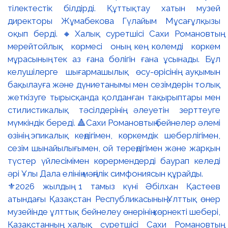
⚜️2026 жылдың 1 тамыз күні Әбілхан Қастеев
атындағы Қазақстан Республикасының Ұлттық өнер
музейінде ұлттық бейнелеу өнерінің көрнекті шебері,
Қазақстанның халық суретшісі Сахи Романовтың