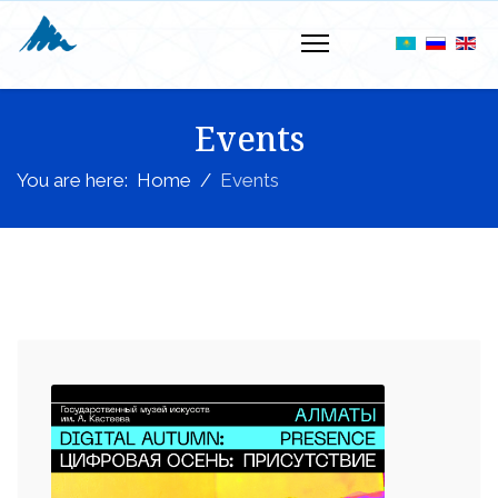
Events
You are here:
Home
Events