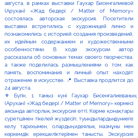
⚜️ Бүгін, 1 тамыз күні Гаухар Бисенғалиеваның
(Арухан) «Жад бедері / Matter of Memory» көрмесі
аясында авторлық экскурсия өтті. Көрме қонақтары
суретшімен тікелей жүздесіп, туындылардың дүниеге
келу тарихымен, олардың идеялық мазмұны мен
көркемдік ерекшеліктерімен танысты. Экскурсия