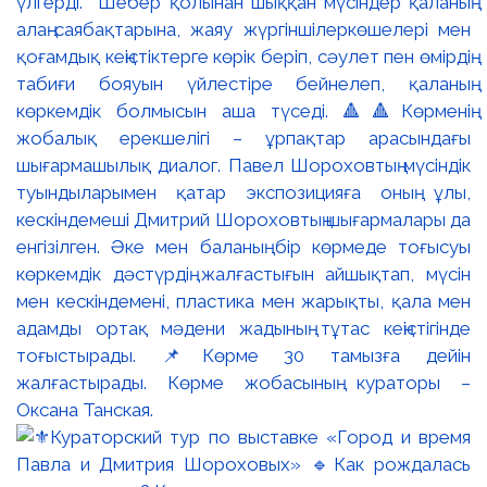
үлгерді. Шебер қолынан шыққан мүсіндер қаланың
алаң-саябақтарына, жаяу жүргіншілеркөшелері мен
қоғамдық кеңістіктерге көрік беріп, сәулет пен өмірдің
табиғи бояуын үйлестіре бейнелеп, қаланың
көркемдік болмысын аша түседі. 🔺🔺Көрменің
жобалық ерекшелігі – ұрпақтар арасындағы
шығармашылық диалог. Павел Шороховтың мүсіндік
туындыларымен қатар экспозицияға оның ұлы,
кескіндемеші Дмитрий Шороховтың шығармалары да
енгізілген. Әке мен баланың бір көрмеде тоғысуы
көркемдік дәстүрдің жалғастығын айшықтап, мүсін
мен кескіндемені, пластика мен жарықты, қала мен
адамды ортақ мәдени жадының тұтас кеңістігінде
тоғыстырады. 📌Көрме 30 тамызға дейін
жалғастырады. Көрме жобасының кураторы –
Оксана Танская.