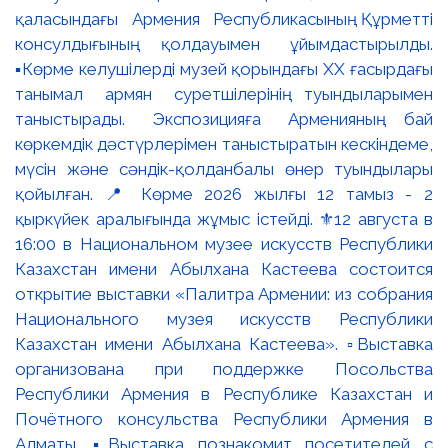
қаласындағы Армения Республикасының Құрметті
консулдығының қолдауымен ұйымдастырылды.
▪️Көрме келушілерді музей қорындағы ХХ ғасырдағы
танымал армян суретшілерінің туындыларымен
таныстырады. Экспозицияға Арменияның бай
көркемдік дәстүрлерімен таныстыратын кескіндеме,
мүсін және сәндік-қолданбалы өнер туындылары
қойылған. 📍 Көрме 2026 жылғы 12 тамыз - 2
қыркүйек аралығында жұмыс істейді. ⚜️12 августа в
16:00 в Национальном музее искусств Республики
Казахстан имени Абылхана Кастеева состоится
открытие выставки «Палитра Армении: из собрания
Национального музея искусств Республики
Казахстан имени Абылхана Кастеева». ▫️Выставка
организована при поддержке Посольства
Республики Армения в Республике Казахстан и
Почётного консульства Республики Армения в
Алматы. ▪️Выставка познакомит посетителей с