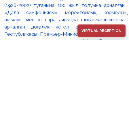
(1926-2002) туғанына 100 жыл толуына арналған
«Дала симфониясы» мерейтойлық көрмесінің
ашылуы мен іс-шара аясында шығармашылығына
арналған дөңгелек үстел өтті. 🔹Қазақстан
VIRTUAL RECEPTION
Республикасы Премьер-Министрінің орынбасары –
Мәдениет және ақпарат министрі Аида Ғалымқызы
Балаева Сахи Романовтың туғанына 100 жыл
толуына арналған «Дала симфониясы»
мерейтойлық көрмесінің ашылуына орай құттықтау
хатын жолдады. Құттықтау хатында Сахи
Романовтың қазақ бейнелеу өнерінде ұлттық
кескіндеме мен графиканың дамуына зор үлес қосқан
дара суретші екенін атап өтті. Сонымен қатар
көрменің суретшінің бай шығармашылық мұрасын
жаңаша зерделеп, кейінгі ұрпаққа насихаттаудағы
маңызына тоқталып, көрменің табысты өтуіне
тілектестік білдірді. Құттықтау хатын музей
директоры Жұмабекова Гүлайым Мұсағұлқызы