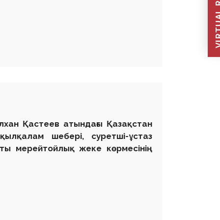
VIRTUAL REC
ілхан Қастеев атындағы Қазақстан
ылқалам шебері, суретші-ұстаз
тты мерейтойлық жеке көрмесінің