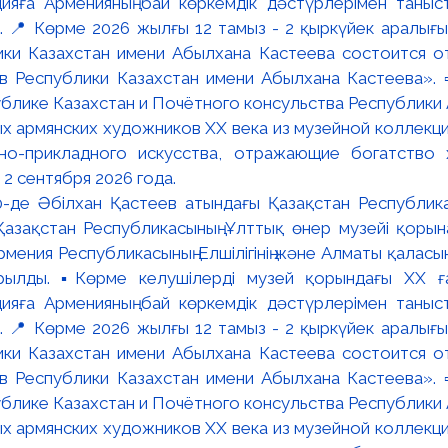
:00-де Әбілхан Қастеев атындағы Қазақстан Республик
азақстан Республикасының Ұлттық өнер музейі қорына
мения Республикасының Елшілігінің және Алматы қалас
ылды. ▪️Көрме келушілерді музей қорындағы ХХ ға
яға Арменияның бай көркемдік дәстүрлерімен таныст
📍 Көрме 2026 жылғы 12 тамыз - 2 қыркүйек аралығында
ки Казахстан имени Абылхана Кастеева состоится о
в Республики Казахстан имени Абылхана Кастеева». 
блике Казахстан и Почётного консульства Республики А
х армянских художников XX века из музейной коллекци