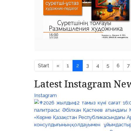
Start
«
1
2
3
4
5
6
7
Latest Instagram Ne
Instagram