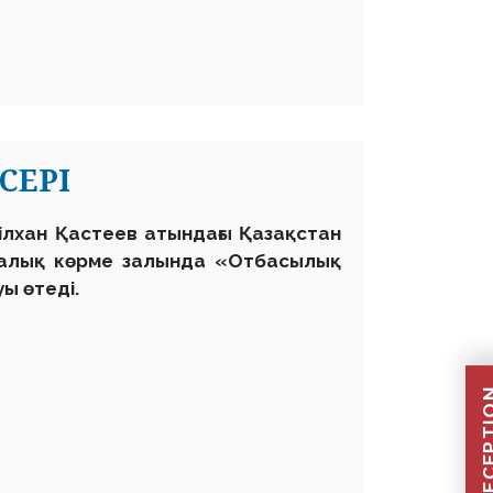
СЕРІ
білхан Қастеев атындағы Қазақстан
талық көрме залында «Отбасылық
ы өтеді.