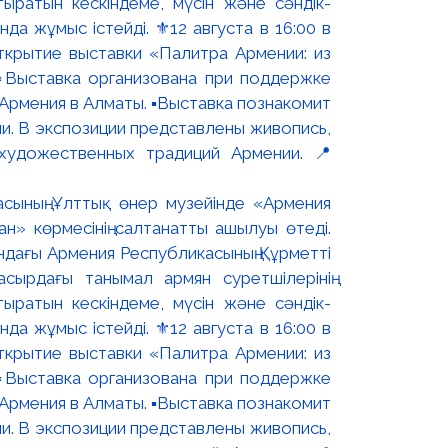
асының Ұлттық өнер музейінде «Армения
н» көрмесінің салтанатты ашылуы өтеді.
ындағы Армения Республикасының Құрметті
сырдағы танымал армян суретшілерінің
ыратын кескіндеме, мүсін және сәндік-
 жұмыс істейді. ⚜️12 августа в 16:00 в
ткрытие выставки «Палитра Армении: из
▫️Выставка организована при поддержке
рмения в Алматы. ▪️Выставка познакомит
и. В экспозиции представлены живопись,