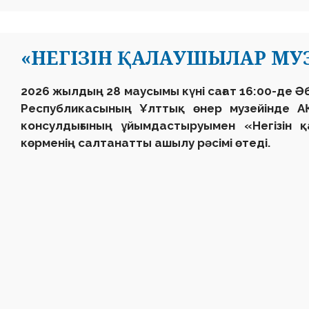
«НЕГІЗІН ҚАЛАУШЫЛАР МУ
2026 жылдың 28 маусымы күні сағат 16:00-де Ә
Республикасының Ұлттық өнер музейінде А
консулдығының ұйымдастыруымен «Негізін 
көрменің салтанатты ашылу рәсімі өтеді.