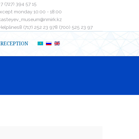
+7 (727) 394 57 15
xcept monday 10:00 - 18:00
kasteyev_museum@nmirk.kz
elplinesㅤ8 (717) 252 23 97ㅤㅤ8 (700) 525 23 97
RECEPTION