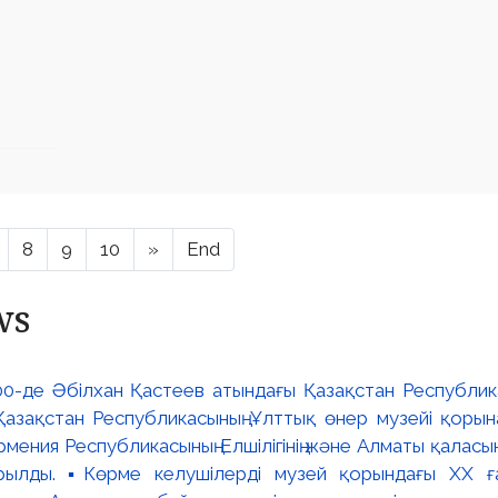
8
9
10
»
End
ws