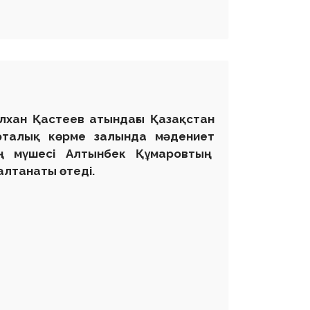
ілхан Қастеев атындағы Қазақстан
рталық көрме залында мәдениет
ың мүшесі Алтынбек Құмаровтың
алтанаты өтеді.