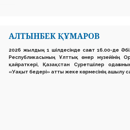
АЛТЫНБЕК ҚҰМАРОВ
2026 жылдың 1 шілдесінде сағат 16.00-де Әб
Республикасының Ұлттық өнер музейінің О
қайраткері, Қазақстан Суретшілер одағын
«Уақыт бедері» атты жеке көрмесінің ашылу с