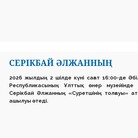
СЕРІКБАЙ ӘЛЖАННЫҢ
2026 жылдың 2 шілде күні сағат 16:00-де Әб
Республикасының Ұлттық өнер музейінде қ
Серікбай Әлжанның «Суретшінің толғауы» а
ашылуы өтеді.