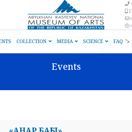
E
H
ENTS
COLLECTION
MEDIA
SCIENCE
FAQ
">
Events
«АНАР БАҒЫ»