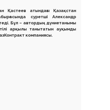
ан Қастеев атындағы Қазақстан
бырғасында суретші Александр
теді. Бұл – автордың дүниетанымы
тілі арқылы танытатын ауқымды
КазКонтракт компаниясы.