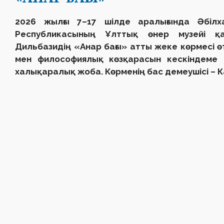
2026 жылғы 7–17 шілде аралығында Әбілх
Республикасының Ұлттық өнер музейі қа
Дильбазидің «Анар бағы» атты жеке көрмесі ө
мен философиялық көзқарасын кескіндеме 
халықаралық жоба. Көрменің бас демеушісі – 