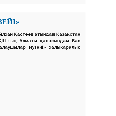
ЗЕЙІ»
білхан Қастеев атындағы Қазақстан
ҚШ-тың Алматы қаласындағы Бас
қалаушылар музейі» халықаралық