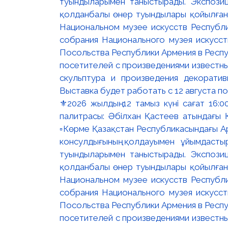
⚜️2026 жылдың 12 тамыз күні сағат 16
палитрасы: Әбілхан Қастеев атындағы Қ
▫️Көрме Қазақстан Республикасындағы Ар
консулдығының қолдауымен ұйымдастыр
туындыларымен таныстырады. Экспозици
қолданбалы өнер туындылары қойылған. 
Национальном музее искусств Республи
собрания Национального музея искусст
Посольства Республики Армения в Респу
посетителей с произведениями известны