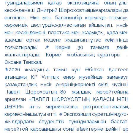
⚜️2026 жылдың 4 тамыз күні Әбілхан Қастеев
атындағы ҚР Ұлттық өнер музейінде заманауи
қазақстандық мүсін өнерінің көрнекті өкілі мүсінші
Павел Шороховтың 80 жылдық мерейтойына
арналған «ПАВЕЛ ШОРОХОВТЫҢ ҚАЛАСЫ МЕН
ДӘУІРІ» атты мерейтойлық ретроспективалық
көрмесінің ашылуы өтті. 🔹Экспозиция суретшінің 1970-
жылдардағы студенттік туындыларынан бастап,
мерейтой қарсаңындағы соңғы еңбектеріне дейінгі әр