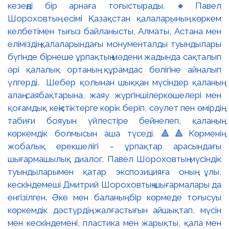
кезеңді бір арнаға тоғыстырады. 🔸Павел
Шороховтың есімі Қазақстан қалаларының көркем
келбетімен тығыз байланысты, Алматы, Астана мен
еліміздің қалаларындағы монументалды туындылары
бүгінде бірнеше ұрпақтың мәдени жадында сақталып
әрі қалалық ортаның құрамдас бөлігіне айналып
үлгерді. Шебер қолынан шыққан мүсіндер қаланың
алаң-саябақтарына, жаяу жүргіншілеркөшелері мен
қоғамдық кеңістіктерге көрік беріп, сәулет пен өмірдің
табиғи бояуын үйлестіре бейнелеп, қаланың
көркемдік болмысын аша түседі. 🔺🔺Көрменің
жобалық ерекшелігі – ұрпақтар арасындағы
шығармашылық диалог. Павел Шороховтың мүсіндік
туындыларымен қатар экспозицияға оның ұлы,
кескіндемеші Дмитрий Шороховтың шығармалары да
енгізілген. Әке мен баланың бір көрмеде тоғысуы
көркемдік дәстүрдің жалғастығын айшықтап, мүсін
мен кескіндемені, пластика мен жарықты, қала мен