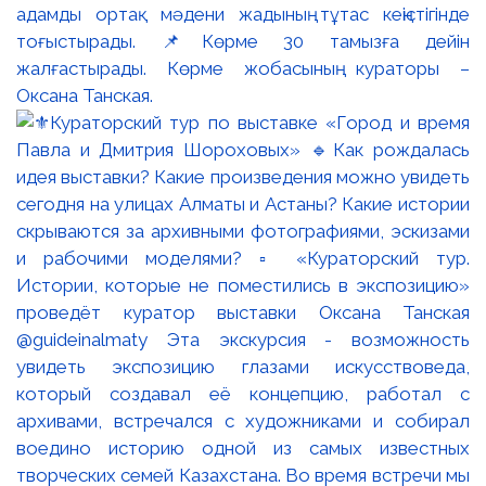
адамды ортақ мәдени жадының тұтас кеңістігінде
тоғыстырады. 📌Көрме 30 тамызға дейін
жалғастырады. Көрме жобасының кураторы –
Оксана Танская.