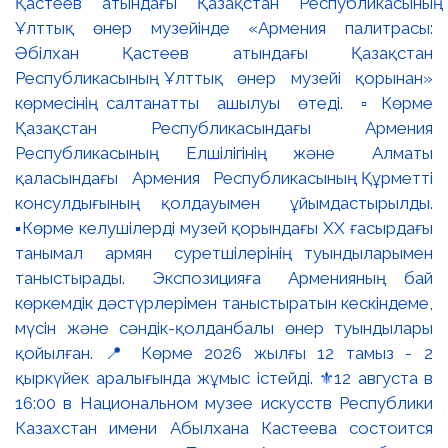
Қастеев атындағы Қазақстан Республикасының
Ұлттық өнер музейінде «Армения палитрасы:
Әбілхан Қастеев атындағы Қазақстан
Республикасының Ұлттық өнер музейі қорынан»
көрмесінің салтанатты ашылуы өтеді. ▫️Көрме
Қазақстан Республикасындағы Армения
Республикасының Елшілігінің және Алматы
қаласындағы Армения Республикасының Құрметті
консулдығының қолдауымен ұйымдастырылды.
▪️Көрме келушілерді музей қорындағы ХХ ғасырдағы
танымал армян суретшілерінің туындыларымен
таныстырады. Экспозицияға Арменияның бай
көркемдік дәстүрлерімен таныстыратын кескіндеме,
мүсін және сәндік-қолданбалы өнер туындылары
қойылған. 📍 Көрме 2026 жылғы 12 тамыз - 2
қыркүйек аралығында жұмыс істейді. ⚜️12 августа в
16:00 в Национальном музее искусств Республики
Казахстан имени Абылхана Кастеева состоится