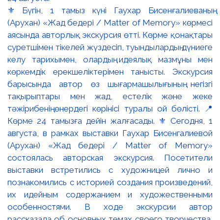
⚜️ Бүгін, 1 тамыз күні Гаухар Бисенғалиеваның
(Арухан) «Жад бедері / Matter of Memory» көрмесі
аясында авторлық экскурсия өтті. Көрме қонақтары
суретшімен тікелей жүздесіп, туындылардың дүниеге
келу тарихымен, олардың идеялық мазмұны мен
көркемдік ерекшеліктерімен танысты. Экскурсия
барысында автор өз шығармашылығының негізгі
тақырыптары мен жад, естелік және жеке
тәжірибенің өнердегі көрінісі туралы ой бөлісті. 📍
Көрме 24 тамызға дейін жалғасады. ⚜️ Сегодня, 1
августа, в рамках выставки Гаухар Бисенгалиевой
(Арухан) «Жад бедері / Matter of Memory»
состоялась авторская экскурсия. Посетители
выставки встретились с художницей лично и
познакомились с историей создания произведений,
их идейным содержанием и художественными
особенностями. В ходе экскурсии автор
рассказала об основных темах своего творчества,