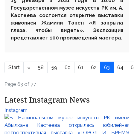
15 декабря в 2021 года в 16.00 в
Государственном музее искусств РК им. А.
Кастеева состоится открытие выставки
живописи Жамили Такен «Я закрыла
глаза, чтобы видеть». Экспозиция
представляет 100 произведений мастера.
Start
«
58
59
60
61
62
63
64
6
Page 63 of 77
Latest Instagram News
Instagram