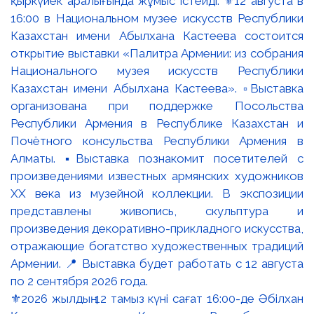
⚜️2026 жылдың 12 тамыз күні сағат 16:00-де Әбілхан