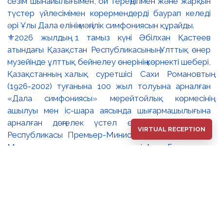
⚜️2026 жылдың 1 тамыз күні Әбілхан Қастеев
атындағы Қазақстан Республикасының Ұлттық өнер
музейінде ұлттық бейнелеу өнерінің көрнекті шебері,
Қазақстанның халық суретшісі Сахи Романовтың
(1926-2002) туғанына 100 жыл толуына арналған
«Дала симфониясы» мерейтойлық көрмесінің
ашылуы мен іс-шара аясында шығармашылығына
арналған дөңгелек үстел өтті. 🔹Қазақстан
VIRTUAL RECEPTION
Республикасы Премьер-Министрінің орынбасары –
Мәдениет және ақпарат министрі Аида Ғалымқызы
Балаева Сахи Романовтың туғанына 100 жыл
толуына арналған «Дала симфониясы»
мерейтойлық көрмесінің ашылуына орай құттықтау
хатын жолдады. Құттықтау хатында Сахи
Романовтың қазақ бейнелеу өнерінде ұлттық