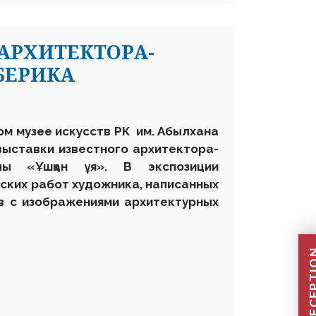
АРХИТЕКТОРА-
БЕРИКА
ом музее искусств
РК
им. Абылхана
выставки известного архитектор
а
-
йулы
«
Ұшқан ұя
».
В экспозиции
ских работ художника, написанных
в с изображениями архитектурных