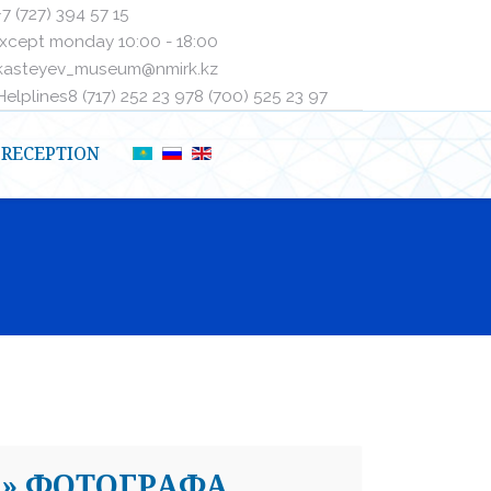
+7 (727) 394 57 15
xcept monday 10:00 - 18:00
kasteyev_museum@nmirk.kz
elplinesㅤ8 (717) 252 23 97ㅤㅤ8 (700) 525 23 97
RECEPTION
…» ФОТОГРАФА