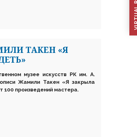
VIRTUAL REC
ИЛИ ТАКЕН «Я
ДЕТЬ»
твенном музее искусств РК им. А.
вописи Жамили Такен «Я закрыла
ет 100 произведений мастера.