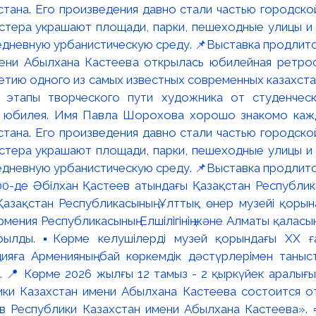
мени Абылхана Кастеева открылась юбилейная ретр
ю одного из самых известных современных казахста
 этапы творческого пути художника от студенческ
и юбилея. Имя Павла Шорохова хорошо знакомо кажд
стана. Его произведения давно стали частью городско
астера украшают площади, парки, пешеходные улицы и
едневную урбанистическую среду. 📌Выставка продлится