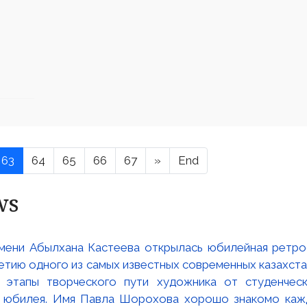
63
64
65
66
67
»
End
ws