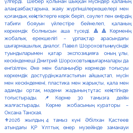
⚜️2026 жылдың 4 тамыз күні Әбілхан Қастеев
атындағы ҚР Ұлттық өнер музейінде заманауи