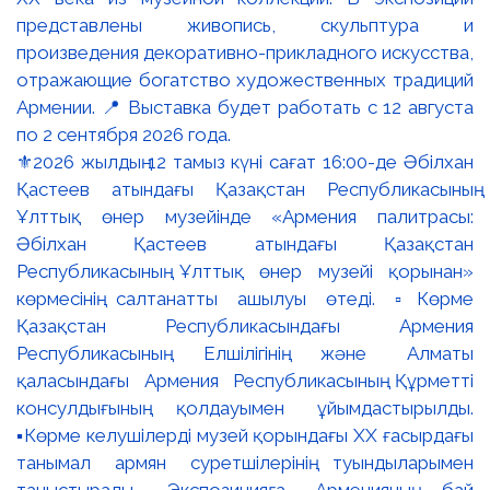
⚜️2026 жылдың 12 тамыз күні сағат 16:00-де Әбілхан
Қастеев атындағы Қазақстан Республикасының
Ұлттық өнер музейінде «Армения палитрасы:
Әбілхан Қастеев атындағы Қазақстан
Республикасының Ұлттық өнер музейі қорынан»
көрмесінің салтанатты ашылуы өтеді. ▫️Көрме
Қазақстан Республикасындағы Армения
Республикасының Елшілігінің және Алматы
қаласындағы Армения Республикасының Құрметті
консулдығының қолдауымен ұйымдастырылды.
▪️Көрме келушілерді музей қорындағы ХХ ғасырдағы
танымал армян суретшілерінің туындыларымен