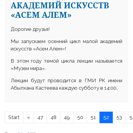
АКАДЕМИЙ ИСКУССТВ
«АСЕМ АЛЕМ»
Дорогие друзья!
Мы запускаем осенний цикл малой академий
искусств «Асем Алем»!
В этом году темой цикла лекции называется
«Музеи мира».
Лекции будут проводится в ГМИ РК имени
Абылхана Кастеева каждую субботу в 14:00.
Start
«
47
48
49
50
51
52
53
5