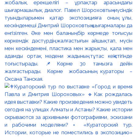
жобалық ерекшелігі – ұрпақтар арасындағы
шығармашылық диалог. Павел Шороховтың мүсіндік
туындыларымен қатар экспозицияға оның ұлы,
кескіндемеші Дмитрий Шороховтың шығармалары да
енгізілген. Әке мен баланың бір көрмеде тоғысуы
көркемдік дәстүрдің жалғастығын айшықтап, мүсін
мен кескіндемені, пластика мен жарықты, қала мен
адамды ортақ мәдени жадының тұтас кеңістігінде
тоғыстырады. 📌Көрме 30 тамызға дейін
жалғастырады. Көрме жобасының кураторы –
Оксана Танская.