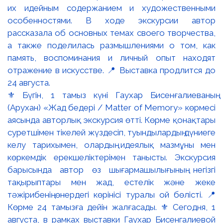
⚜️ Бүгін, 1 тамыз күні Гаухар Бисенғалиеваның
(Арухан) «Жад бедері / Matter of Memory» көрмесі
аясында авторлық экскурсия өтті. Көрме қонақтары
суретшімен тікелей жүздесіп, туындылардың дүниеге
келу тарихымен, олардың идеялық мазмұны мен
көркемдік ерекшеліктерімен танысты. Экскурсия
барысында автор өз шығармашылығының негізгі
тақырыптары мен жад, естелік және жеке
тәжірибенің өнердегі көрінісі туралы ой бөлісті. 📍
Көрме 24 тамызға дейін жалғасады. ⚜️ Сегодня, 1
августа, в рамках выставки Гаухар Бисенгалиевой