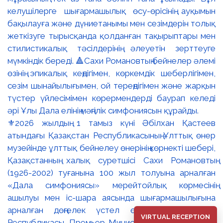
⚜️2026 жылдың 1 тамыз күні Әбілхан Қастеев
атындағы Қазақстан Республикасының Ұлттық өнер
музейінде ұлттық бейнелеу өнерінің көрнекті шебері,
Қазақстанның халық суретшісі Сахи Романовтың
(1926-2002) туғанына 100 жыл толуына арналған
«Дала симфониясы» мерейтойлық көрмесінің
ашылуы мен іс-шара аясында шығармашылығына
арналған дөңгелек үстел өтті. 🔹Қазақстан
VIRTUAL RECEPTION
Республикасы Премьер-Министрінің орынбасары –