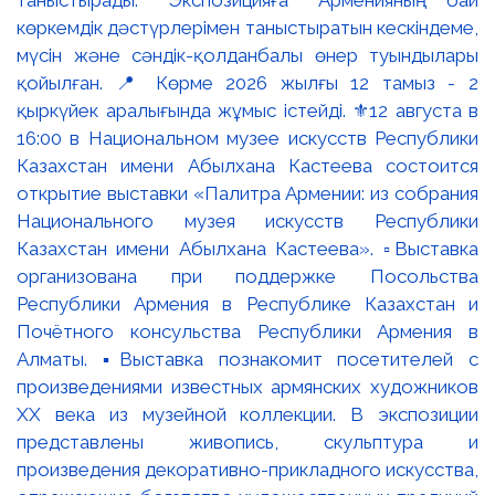
таныстырады. Экспозицияға Арменияның бай
көркемдік дәстүрлерімен таныстыратын кескіндеме,
мүсін және сәндік-қолданбалы өнер туындылары
қойылған. 📍 Көрме 2026 жылғы 12 тамыз - 2
қыркүйек аралығында жұмыс істейді. ⚜️12 августа в
16:00 в Национальном музее искусств Республики
Казахстан имени Абылхана Кастеева состоится
открытие выставки «Палитра Армении: из собрания
Национального музея искусств Республики
Казахстан имени Абылхана Кастеева». ▫️Выставка
организована при поддержке Посольства
Республики Армения в Республике Казахстан и
Почётного консульства Республики Армения в
Алматы. ▪️Выставка познакомит посетителей с
произведениями известных армянских художников
XX века из музейной коллекции. В экспозиции
представлены живопись, скульптура и
произведения декоративно-прикладного искусства,