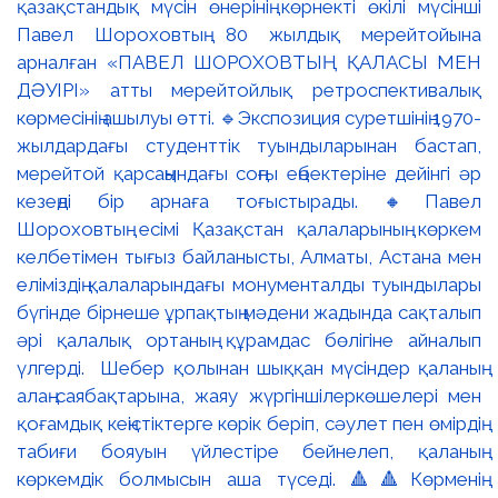
қазақстандық мүсін өнерінің көрнекті өкілі мүсінші
Павел Шороховтың 80 жылдық мерейтойына
арналған «ПАВЕЛ ШОРОХОВТЫҢ ҚАЛАСЫ МЕН
ДӘУІРІ» атты мерейтойлық ретроспективалық
көрмесінің ашылуы өтті. 🔹Экспозиция суретшінің 1970-
жылдардағы студенттік туындыларынан бастап,
мерейтой қарсаңындағы соңғы еңбектеріне дейінгі әр
кезеңді бір арнаға тоғыстырады. 🔸Павел
Шороховтың есімі Қазақстан қалаларының көркем
келбетімен тығыз байланысты, Алматы, Астана мен
еліміздің қалаларындағы монументалды туындылары
бүгінде бірнеше ұрпақтың мәдени жадында сақталып
әрі қалалық ортаның құрамдас бөлігіне айналып
үлгерді. Шебер қолынан шыққан мүсіндер қаланың
алаң-саябақтарына, жаяу жүргіншілеркөшелері мен
қоғамдық кеңістіктерге көрік беріп, сәулет пен өмірдің
табиғи бояуын үйлестіре бейнелеп, қаланың
көркемдік болмысын аша түседі. 🔺🔺Көрменің