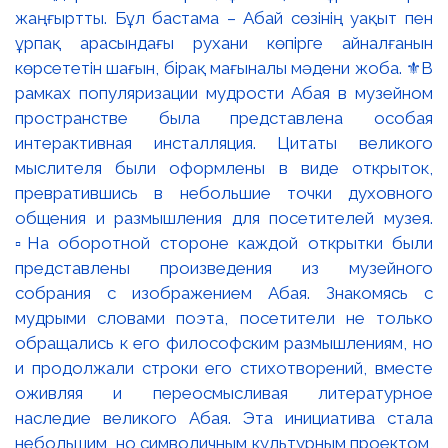
жаңғыртты. Бұл бастама – Абай сөзінің уақыт пен
ұрпақ арасындағы рухани көпірге айналғанын
көрсететін шағын, бірақ мағыналы мәдени жоба. ⚜️В
рамках популяризации мудрости Абая в музейном
пространстве была представлена особая
интерактивная инсталляция. Цитаты великого
мыслителя были оформлены в виде открыток,
превратившись в небольшие точки духовного
общения и размышления для посетителей музея.
▫️На оборотной стороне каждой открытки были
представлены произведения из музейного
собрания с изображением Абая. Знакомясь с
мудрыми словами поэта, посетители не только
обращались к его философским размышлениям, но
и продолжали строки его стихотворений, вместе
оживляя и переосмысливая литературное
наследие великого Абая. Эта инициатива стала
небольшим, но символичным культурным проектом,