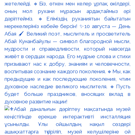
жетелейді. 🔹Біз, өткен мен келер ұрпақ өкілдері,
оның мол рухани мұрасын ардақтаймыз әрі
дәріптейміз. 🔹Еліміздің руханиятын байытатын
мерекелеріміз көбейе берсін! ✨10 августа — День
Абая 🖌️ Великий поэт, мыслитель и просветитель
Абай Кунанбайулы — символ благородной мысли,
мудрости и справедливости, который навсегда
живёт в сердцах народа. Его мудрые слова и стихи
призывают нас к добру, знаниям и человечности,
воспитывая сознание каждого поколения. 🔹Мы, как
предыдущие и как последующие поколения, чтим
духовное наследие великого мыслителя. 🔹Пусть
будет больше праздников, вносящих вклад в
духовное развитие нации!