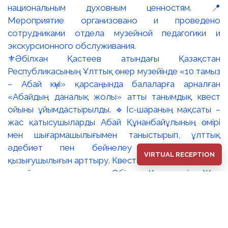
⚜️Әбілхан Қастеев атындағы Қазақстан
Республикасының Ұлттық өнер музейінде «10 тамыз
– Абай күні» қарсаңында балаларға арналған
«Абайдың даналық жолы» атты танымдық квест
ойыны ұйымдастырылды. 🔹Іс-шараның мақсаты –
жас қатысушыларды Абай Құнанбайұлының өмірі
мен шығармашылығымен таныстырып, ұлттық
әдебиет пен бейнелеу өнеріне деген
VIRTUAL RECEPTION
қызығушылығын арттыру. Квест барысында балалар
музей залдарын аралап, Әбілхан Қастеевтің «Жас
Абайдың портреті», Сәрсенбай Бейсенбаевтың
«Абай» портреті және Тоқболат Тоғысбаевтың
«Абай. Ойшыл» туындылары арқылы ақын тұлғасын
тереңірек таныды. 🔸Қатысушылар қызықты