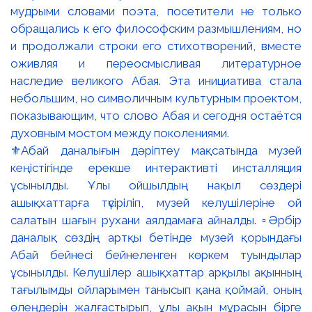
⚜️Абай даналығын дәріптеу мақсатында музей
кеңістігінде ерекше интерактивті инсталляция
ұсынылды. Ұлы ойшылдың нақыл сөздері
ашықхаттарға түсіріліп, музей келушілеріне ой
салатын шағын рухани аялдамаға айналды. ▫️Әрбір
даналық сөздің артқы бетінде музей қорындағы
Абай бейнесі бейнеленген көркем туындылар
ұсынылды. Келушілер ашықхаттар арқылы ақынның
тағылымды ойларымен танысып қана қоймай, оның
өлеңдерін жалғастырып, ұлы ақын мұрасын бірге