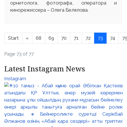
орнитолога, фотографа, оператора и
кинорежиссера – Олега Белялова.
Start
«
68
69
70
71
72
73
74
7
Page 73 of 77
Latest Instagram News
Instagram