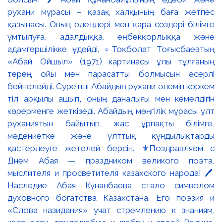
рухани мұрасы – қазақ халқының баға жетпес
қазынасы. Оның өлеңдері мен қара сөздері білімге
ұмтылуға, адалдыққа, еңбекқорлыққа және
адамгершілікке үндейді. ▫️Тоқболат Тоғысбаевтың
«Абай. Ойшыл» (1971) картинасы ұлы тұлғаның
терең ойы мен парасатты болмысын әсерлі
бейнелейді. Суретші Абайдың рухани әлемін көркем
тіл арқылы ашып, оның даналығы мен кемелдігін
көрерменге жеткізеді. Абайдың мәңгілік мұрасы ұлт
руханиятын байытып, жас ұрпақты білімге,
мәдениетке және ұлттық құндылықтарды
қастерлеуге жетелей берсін. ⚜️Поздравляем с
Днём Абая — праздником великого поэта,
мыслителя и просветителя казахского народа! 🖊️
Наследие Абая Кунанбаева стало символом
духовного богатства Казахстана. Его поэзия и
«Слова назидания» учат стремлению к знаниям,