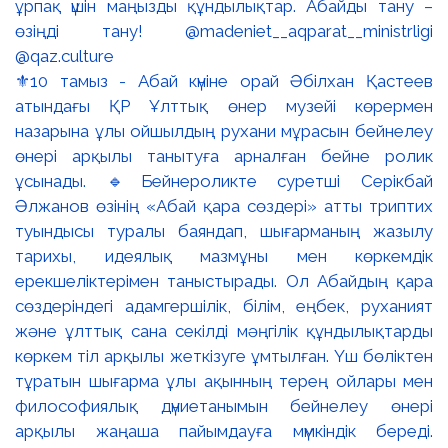
⚜️10 тамыз - Абай күніне орай Әбілхан Қастеев
атындағы ҚР Ұлттық өнер музейі көрермен
назарына ұлы ойшылдың рухани мұрасын бейнелеу
өнері арқылы танытуға арналған бейне ролик
ұсынады. 🔹Бейнероликте суретші Серікбай
Әлжанов өзінің «Абай қара сөздері» атты триптих
туындысы туралы баяндап, шығарманың жазылу
тарихы, идеялық мазмұны мен көркемдік
ерекшеліктерімен таныстырады. Ол Абайдың қара
сөздеріндегі адамгершілік, білім, еңбек, руханият
және ұлттық сана секілді мәңгілік құндылықтарды
көркем тіл арқылы жеткізуге ұмтылған. Үш бөліктен
тұратын шығарма ұлы ақынның терең ойлары мен
философиялық дүниетанымын бейнелеу өнері
арқылы жаңаша пайымдауға мүмкіндік береді.