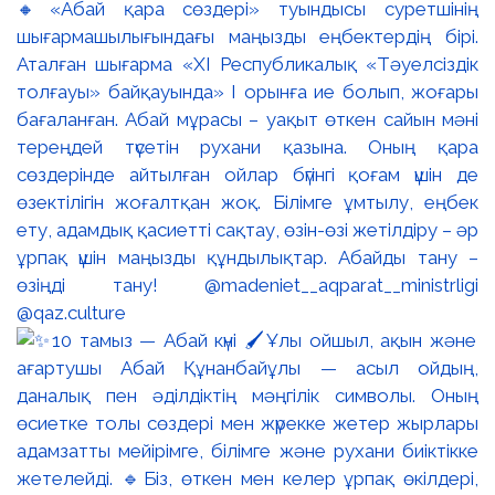
🔸«Абай қара сөздері» туындысы суретшінің
шығармашылығындағы маңызды еңбектердің бірі.
Аталған шығарма «XI Республикалық «Тәуелсіздік
толғауы» байқауында» І орынға ие болып, жоғары
бағаланған. Абай мұрасы – уақыт өткен сайын мәні
тереңдей түсетін рухани қазына. Оның қара
сөздерінде айтылған ойлар бүгінгі қоғам үшін де
өзектілігін жоғалтқан жоқ. Білімге ұмтылу, еңбек
ету, адамдық қасиетті сақтау, өзін-өзі жетілдіру – әр
ұрпақ үшін маңызды құндылықтар. Абайды тану –
өзіңді тану! @madeniet__aqparat__ministrligi
@qaz.culture