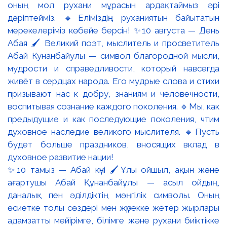
✨10 тамыз — Абай күні 🖌️Ұлы ойшыл, ақын және
ағартушы Абай Құнанбайұлы — асыл ойдың,
даналық пен әділдіктің мәңгілік символы. Оның
өсиетке толы сөздері мен жүрекке жетер жырлары
адамзатты мейірімге, білімге және рухани биіктікке