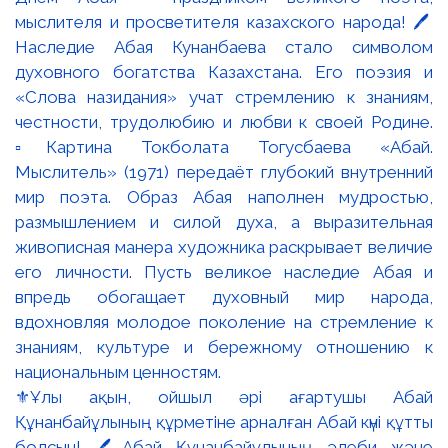
⚜️Ұлы ақын, ойшыл әрі ағартушы Абай
Құнанбайұлының құрметіне арналған Абай күні құтты
болсын! 🖊️Абай Құнанбайұлының әдеби және