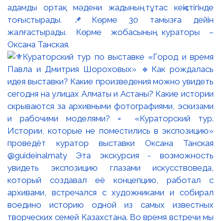
адамды ортақ мәдени жадының тұтас кеңістігінде
тоғыстырады. 📌Көрме 30 тамызға дейін
жалғастырады. Көрме жобасының кураторы –
Оксана Танская.