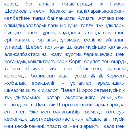
кезеңді бір арнаға тоғыстырады. 🔸Павел
Шороховтың есімі Қазақстан қалаларының көркем
келбетімен тығыз байланысты, Алматы, Астана мен
еліміздің қалаларындағы монументалды туындылары
бүгінде бірнеше ұрпақтың мәдени жадында сақталып
әрі қалалық ортаның құрамдас бөлігіне айналып
үлгерді. Шебер қолынан шыққан мүсіндер қаланың
алаң-саябақтарына, жаяу жүргіншілеркөшелері мен
қоғамдық кеңістіктерге көрік беріп, сәулет пен өмірдің
табиғи бояуын үйлестіре бейнелеп, қаланың
көркемдік болмысын аша түседі. 🔺🔺Көрменің
жобалық ерекшелігі – ұрпақтар арасындағы
шығармашылық диалог. Павел Шороховтың мүсіндік
туындыларымен қатар экспозицияға оның ұлы,
кескіндемеші Дмитрий Шороховтың шығармалары да
енгізілген. Әке мен баланың бір көрмеде тоғысуы
көркемдік дәстүрдің жалғастығын айшықтап, мүсін
мен кескіндемені, пластика мен жарықты, қала мен