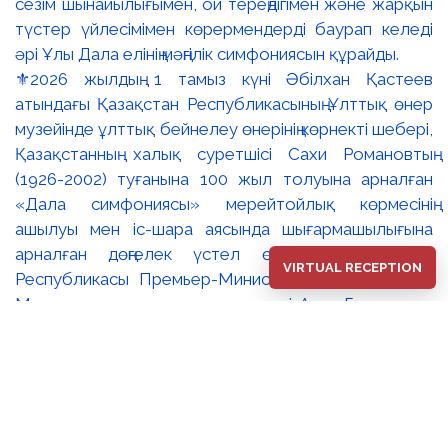
⚜️2026 жылдың 1 тамыз күні Әбілхан Қастеев
атындағы Қазақстан Республикасының Ұлттық өнер
музейінде ұлттық бейнелеу өнерінің көрнекті шебері,
Қазақстанның халық суретшісі Сахи Романовтың
(1926-2002) туғанына 100 жыл толуына арналған
«Дала симфониясы» мерейтойлық көрмесінің
ашылуы мен іс-шара аясында шығармашылығына
арналған дөңгелек үстел өтті. 🔹Қазақстан
VIRTUAL RECEPTION
Республикасы Премьер-Министрінің орынбасары –
Мәдениет және ақпарат министрі Аида Ғалымқызы
Балаева Сахи Романовтың туғанына 100 жыл
толуына арналған «Дала симфониясы»
мерейтойлық көрмесінің ашылуына орай құттықтау
хатын жолдады. Құттықтау хатында Сахи
Романовтың қазақ бейнелеу өнерінде ұлттық