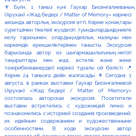
⚜️ Бүгін, 1 тамыз күні Гаухар Бисенғалиеваның
(Арухан) «Жад бедері / Matter of Memory» көрмесі
аясында авторлық экскурсия өтті. Көрме қонақтары
суретшімен тікелей жүздесіп, туындылардың дүниеге
келу тарихымен, олардың идеялық мазмұны мен
көркемдік ерекшеліктерімен танысты. Экскурсия
барысында автор өз шығармашылығының негізгі
тақырыптары мен жад, естелік және жеке
тәжірибенің өнердегі көрінісі туралы ой бөлісті. 📍
Көрме 24 тамызға дейін жалғасады. ⚜️ Сегодня, 1
августа, в рамках выставки Гаухар Бисенгалиевой
(Арухан) «Жад бедері / Matter of Memory»
состоялась авторская экскурсия. Посетители
выставки встретились с художницей лично и
познакомились с историей создания произведений,
их идейным содержанием и художественными
особенностями. В ходе экскурсии автор