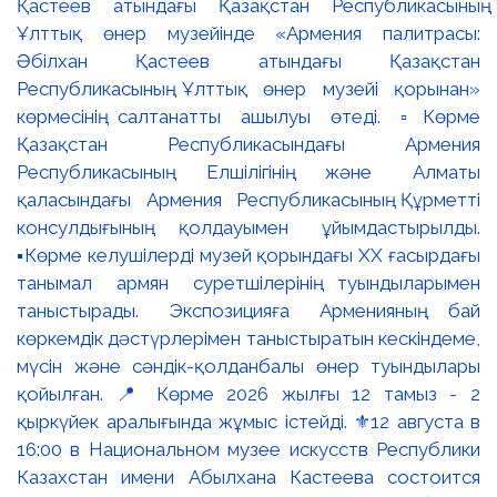
Қастеев атындағы Қазақстан Республикасының
Ұлттық өнер музейінде «Армения палитрасы:
Әбілхан Қастеев атындағы Қазақстан
Республикасының Ұлттық өнер музейі қорынан»
көрмесінің салтанатты ашылуы өтеді. ▫️Көрме
Қазақстан Республикасындағы Армения
Республикасының Елшілігінің және Алматы
қаласындағы Армения Республикасының Құрметті
консулдығының қолдауымен ұйымдастырылды.
▪️Көрме келушілерді музей қорындағы ХХ ғасырдағы
танымал армян суретшілерінің туындыларымен
таныстырады. Экспозицияға Арменияның бай
көркемдік дәстүрлерімен таныстыратын кескіндеме,
мүсін және сәндік-қолданбалы өнер туындылары
қойылған. 📍 Көрме 2026 жылғы 12 тамыз - 2
қыркүйек аралығында жұмыс істейді. ⚜️12 августа в
16:00 в Национальном музее искусств Республики
Казахстан имени Абылхана Кастеева состоится