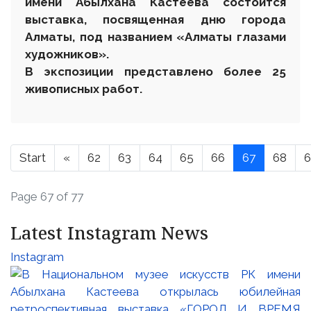
имени Абылхана Кастеева состоится
выставка, посвященная дню города
Алматы, под названием «Алматы глазами
художников».
В экспозиции представлено более 25
живописных работ.
Start
«
62
63
64
65
66
67
68
6
Page 67 of 77
Latest Instagram News
Instagram