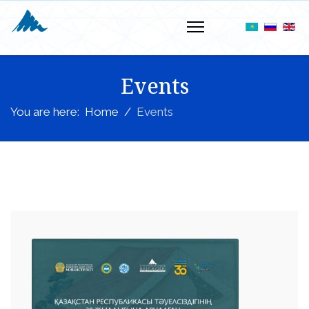
Events
You are here:
Home
Events