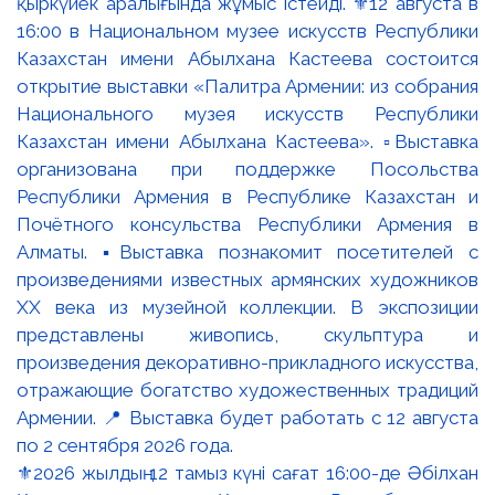
⚜️2026 жылдың 12 тамыз күні сағат 16:00-де Әбілхан