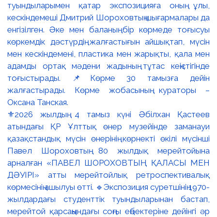
⚜️2026 жылдың 4 тамыз күні Әбілхан Қастеев
атындағы ҚР Ұлттық өнер музейінде заманауи
қазақстандық мүсін өнерінің көрнекті өкілі мүсінші
Павел Шороховтың 80 жылдық мерейтойына
арналған «ПАВЕЛ ШОРОХОВТЫҢ ҚАЛАСЫ МЕН
ДӘУІРІ» атты мерейтойлық ретроспективалық
көрмесінің ашылуы өтті. 🔹Экспозиция суретшінің 1970-
жылдардағы студенттік туындыларынан бастап,
мерейтой қарсаңындағы соңғы еңбектеріне дейінгі әр