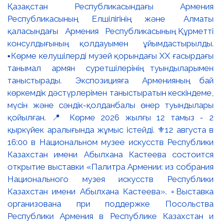
Қазақстан Республикасындағы Армения
Республикасының Елшілігінің және Алматы
қаласындағы Армения Республикасының Құрметті
консулдығының қолдауымен ұйымдастырылды.
▪️Көрме келушілерді музей қорындағы ХХ ғасырдағы
танымал армян суретшілерінің туындыларымен
таныстырады. Экспозицияға Арменияның бай
көркемдік дәстүрлерімен таныстыратын кескіндеме,
мүсін және сәндік-қолданбалы өнер туындылары
қойылған. 📍 Көрме 2026 жылғы 12 тамыз - 2
қыркүйек аралығында жұмыс істейді. ⚜️12 августа в
16:00 в Национальном музее искусств Республики
Казахстан имени Абылхана Кастеева состоится
открытие выставки «Палитра Армении: из собрания
Национального музея искусств Республики
Казахстан имени Абылхана Кастеева». ▫️Выставка
организована при поддержке Посольства
Республики Армения в Республике Казахстан и