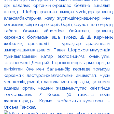
әрі қалалық ортаның құрамдас бөлігіне айналып
үлгерді. Шебер қолынан шыққан мүсіндер қаланың
алаң-саябақтарына, жаяу жүргіншілеркөшелері мен
қоғамдық кеңістіктерге көрік беріп, сәулет пен өмірдің
табиғи бояуын үйлестіре бейнелеп, қаланың
көркемдік болмысын аша түседі. 🔺🔺Көрменің
жобалық ерекшелігі – ұрпақтар арасындағы
шығармашылық диалог. Павел Шороховтың мүсіндік
туындыларымен қатар экспозицияға оның ұлы,
кескіндемеші Дмитрий Шороховтың шығармалары да
енгізілген. Әке мен баланың бір көрмеде тоғысуы
көркемдік дәстүрдің жалғастығын айшықтап, мүсін
мен кескіндемені, пластика мен жарықты, қала мен
адамды ортақ мәдени жадының тұтас кеңістігінде
тоғыстырады. 📌Көрме 30 тамызға дейін
жалғастырады. Көрме жобасының кураторы –
Оксана Танская.