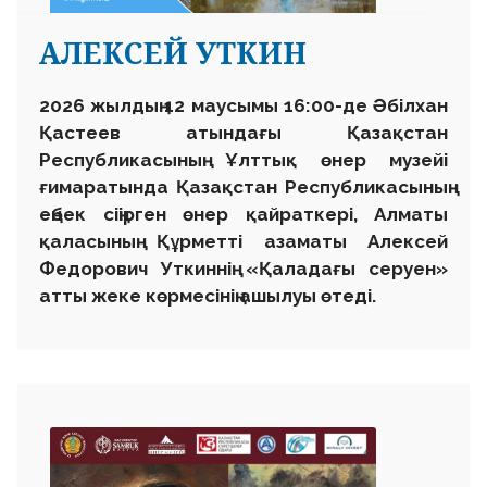
АЛЕКСЕЙ УТКИН
2026 жылдың 12 маусымы 16:00-де Әбілхан
Қастеев атындағы Қазақстан
Республикасының Ұлттық өнер музейі
ғимаратында Қазақстан Республикасының
еңбек сіңірген өнер қайраткері, Алматы
қаласының Құрметті азаматы Алексей
Федорович Уткиннің «Қаладағы серуен»
атты жеке көрмесінің ашылуы өтеді.