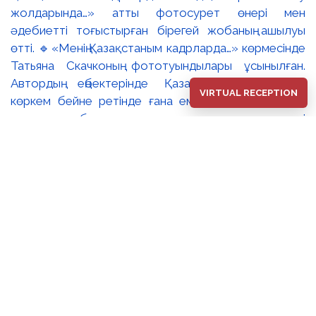
жолдарында…» атты фотосурет өнері мен
әдебиетті тоғыстырған бірегей жобаның ашылуы
өтті. 🔹«Менің Қазақстаным кадрларда…» көрмесінде
Татьяна Скачконың фототуындылары ұсынылған.
Автордың еңбектерінде Қазақстанның табиғаты
VIRTUAL RECEPTION
көркем бейне ретінде ғана емес, ұлттық мәдени
және табиғи мұраға деген құрметті
қалыптастыратын ерекше кеңістік ретінде көрініс
табады. 🔸«Менің Қазақстаным кадрларда…» және
«Біздің өміріміз жазу жолдарында…» экспозициялары
– мазмұны жағынан дербес болғанымен, мәдени
жады, жеке тәжірибе және ұлттық бірегейлік
тақырыптары арқылы өзара үндескен екі көрме. ✨
Баршаңызды фотосурет өнері, әдебиет және туған
жерге деген сүйіспеншілікті тоғыстырған осы
бірегей жобамен танысуға шақырамыз.