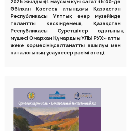
2026 жылдың 11 маусым күні сағат 16:00-де
Әбілхан Қастеев атындағы Қазақстан
Республикасы Ұлттық өнер музейінде
талантты кескіндемеші, Қазақстан
Республикасы Суретшілер одағының
мүшесі Омархан Құмардың «ҰЛЫ РУХ» атты
жеке көрмесінің салтанатты ашылуы мен
каталогының тұсаукесер рәсімі өтеді.