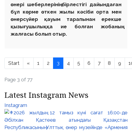
өнері шеберлерінің бірлестігі дайындаған
бұл көрме өткен жылы кәсіби орта мен
өнерсүйер қауым тарапынан ерекше
қызығушылыққа ие болған жобаның
жалғасы болып отыр.
Start
«
1
2
3
4
5
6
7
8
9
1
Page 3 of 77
Latest Instagram News
Instagram