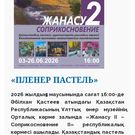
«ПЛЕНЕР ПАСТЕЛЬ»
2026 жылдың 3 маусымында сағат 16:00-де
Әбілхан Қастеев атындағы Қазақстан
Республикасының Ұлттық өнер музейінің
Орталық көрме залында «Жанасу II –
Соприкосновение II
» республикалық
көрмесі ашылады. Қазақстандық пастель