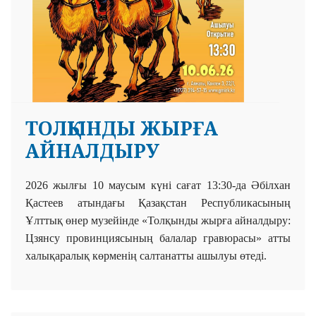
ТОЛҚЫНДЫ ЖЫРҒА
АЙНАЛДЫРУ
2026 жылғы 10 маусым күні сағат 13:30-да
Әбілхан
Қастеев атындағы Қазақстан Республикасының
Ұлттық өнер музейінде «Толқынды жырға айналдыру:
Цзянсу провинциясының балалар гравюрасы»
атты
халықаралық көрменің салтанатты ашылуы өтеді.