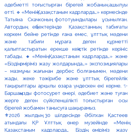
⚜️2026 жылдың 30 шілдесінде Әбілхан Қастеев
атындағы ҚР Ұлттық өнер музейінде «Менің
Қазақстаным кадрларда… Біздің өміріміз жазу