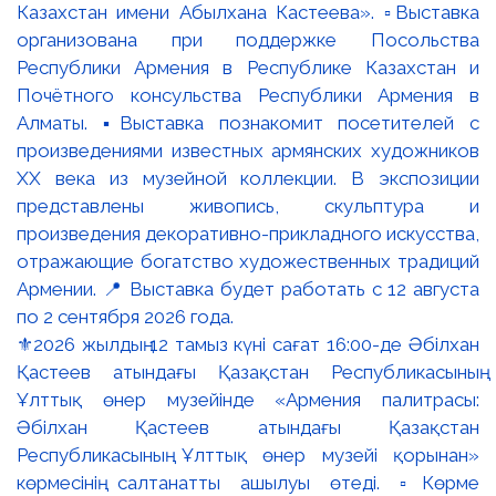
⚜️2026 жылдың 12 тамыз күні сағат 16:00-де Әбілхан
Қастеев атындағы Қазақстан Республикасының
Ұлттық өнер музейінде «Армения палитрасы:
Әбілхан Қастеев атындағы Қазақстан
Республикасының Ұлттық өнер музейі қорынан»
көрмесінің салтанатты ашылуы өтеді. ▫️Көрме