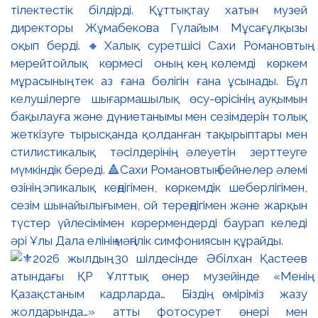
тілектестік білдірді. Құттықтау хатын музей
директоры Жұмабекова Гүлайым Мұсағұлқызы
оқып берді. 🔸Халық суретшісі Сахи Романовтың
мерейтойлық көрмесі оның кең көлемді көркем
мұрасының тек аз ғана бөлігін ғана ұсынады. Бұл
келушілерге шығармашылық өсу-өрісінің ауқымын
бақылауға және дүниетанымы мен сезімдерін толық
жеткізуге тырысқанда қолданған тақырыптары мен
стилистикалық тәсілдерінің әлеуетін зерттеуге
мүмкіндік береді. 🔺Сахи Романовтың бейнелер әлемі
өзінің эпикалық кеңдігімен, көркемдік шеберлігімен,
сезім шынайылығымен, ой тереңдігімен және жарқын
түстер үйлесімімен көрермендерді баурап келеді
әрі Ұлы Дала елінің мәңгілік симфониясын құрайды.