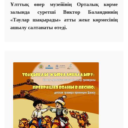
Ұлттық өнер музейінің Орталық көрме
залында суретші Виктор Баландиннің
«Таулар шақырады» атты жеке көрмесінің
ашылу салтанаты өтеді.