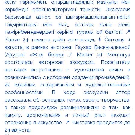
келу тарихымен, олардың идеялық мазмұны мен
көркемдік ерекшеліктерімен танысты. Экскурсия
барысында автор өз шығармашылығының негізгі
тақырыптары мен жад, естелік және жеке
тәжірибенің өнердегі көрінісі туралы ой бөлісті. 📍
Көрме 24 тамызға дейін жалғасады. ⚜️ Сегодня, 1
августа, в рамках выставки Гаухар Бисенгалиевой
(Арухан) «Жад бедері / Matter of Memory»
состоялась авторская экскурсия. Посетители
выставки встретились с художницей лично и
познакомились с историей создания произведений,
их идейным содержанием и художественными
особенностями. В ходе экскурсии автор
рассказала об основных темах своего творчества,
а также поделилась размышлениями о том, как
память, воспоминания и личный опыт находят
отражение в искусстве. 📍 Выставка продлится до
24 августа.