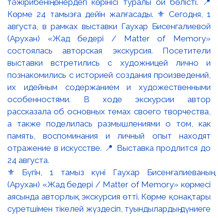
⚜️ Бүгін, 1 тамыз күні Гаухар Бисенғалиеваның
(Арухан) «Жад бедері / Matter of Memory» көрмесі
аясында авторлық экскурсия өтті. Көрме қонақтары
суретшімен тікелей жүздесіп, туындылардың дүниеге