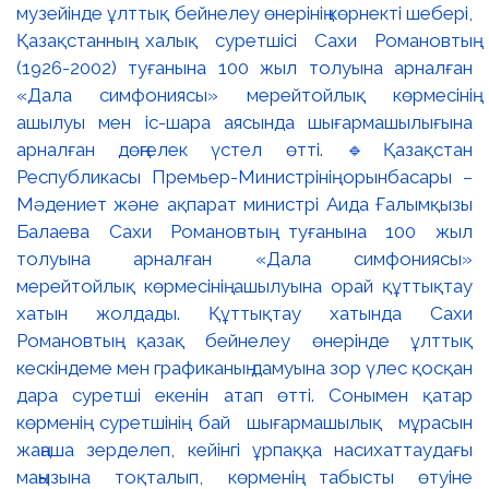
музейінде ұлттық бейнелеу өнерінің көрнекті шебері,
Қазақстанның халық суретшісі Сахи Романовтың
(1926-2002) туғанына 100 жыл толуына арналған
«Дала симфониясы» мерейтойлық көрмесінің
ашылуы мен іс-шара аясында шығармашылығына
арналған дөңгелек үстел өтті. 🔹Қазақстан
Республикасы Премьер-Министрінің орынбасары –
Мәдениет және ақпарат министрі Аида Ғалымқызы
Балаева Сахи Романовтың туғанына 100 жыл
толуына арналған «Дала симфониясы»
мерейтойлық көрмесінің ашылуына орай құттықтау
хатын жолдады. Құттықтау хатында Сахи
Романовтың қазақ бейнелеу өнерінде ұлттық
кескіндеме мен графиканың дамуына зор үлес қосқан
дара суретші екенін атап өтті. Сонымен қатар
көрменің суретшінің бай шығармашылық мұрасын
жаңаша зерделеп, кейінгі ұрпаққа насихаттаудағы
маңызына тоқталып, көрменің табысты өтуіне