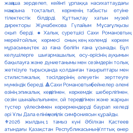
⚜️2026 жылдың 1 тамыз күні Әбілхан Қастеев
атындағы Қазақстан Республикасының Ұлттық өнер