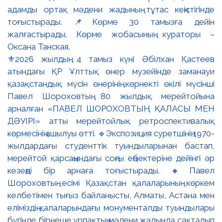
⚜️2026 жылдың 4 тамыз күні Әбілхан Қастеев
атындағы ҚР Ұлттық өнер музейінде заманауи
қазақстандық мүсін өнерінің көрнекті өкілі мүсінші
Павел Шороховтың 80 жылдық мерейтойына
арналған «ПАВЕЛ ШОРОХОВТЫҢ ҚАЛАСЫ МЕН
ДӘУІРІ» атты мерейтойлық ретроспективалық
көрмесінің ашылуы өтті. 🔹Экспозиция суретшінің 1970-
жылдардағы студенттік туындыларынан бастап,
мерейтой қарсаңындағы соңғы еңбектеріне дейінгі әр
кезеңді бір арнаға тоғыстырады. 🔸Павел
Шороховтың есімі Қазақстан қалаларының көркем
келбетімен тығыз байланысты, Алматы, Астана мен
еліміздің қалаларындағы монументалды туындылары
бүгінде бірнеше ұрпақтың мәдени жадында сақталып