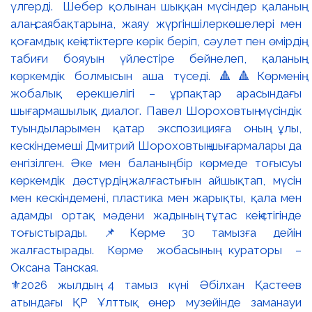
⚜️2026 жылдың 4 тамыз күні Әбілхан Қастеев
атындағы ҚР Ұлттық өнер музейінде заманауи