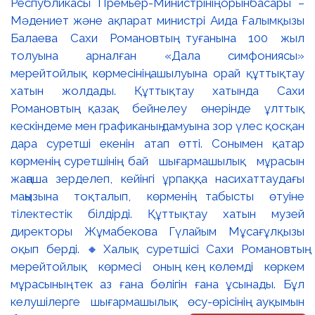
Республикасы Премьер-Министрінің орынбасары –
Мәдениет және ақпарат министрі Аида Ғалымқызы
Балаева Сахи Романовтың туғанына 100 жыл
толуына арналған «Дала симфониясы»
мерейтойлық көрмесінің ашылуына орай құттықтау
хатын жолдады. Құттықтау хатында Сахи
Романовтың қазақ бейнелеу өнерінде ұлттық
кескіндеме мен графиканың дамуына зор үлес қосқан
дара суретші екенін атап өтті. Сонымен қатар
көрменің суретшінің бай шығармашылық мұрасын
жаңаша зерделеп, кейінгі ұрпаққа насихаттаудағы
маңызына тоқталып, көрменің табысты өтуіне
тілектестік білдірді. Құттықтау хатын музей
директоры Жұмабекова Гүлайым Мұсағұлқызы
оқып берді. 🔸Халық суретшісі Сахи Романовтың
мерейтойлық көрмесі оның кең көлемді көркем
мұрасының тек аз ғана бөлігін ғана ұсынады. Бұл
келушілерге шығармашылық өсу-өрісінің ауқымын