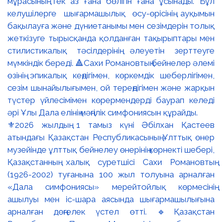
⚜️2026 жылдың 1 тамыз күні Әбілхан Қастеев
атындағы Қазақстан Республикасының Ұлттық өнер
музейінде ұлттық бейнелеу өнерінің көрнекті шебері,
Қазақстанның халық суретшісі Сахи Романовтың
(1926-2002) туғанына 100 жыл толуына арналған
«Дала симфониясы» мерейтойлық көрмесінің
ашылуы мен іс-шара аясында шығармашылығына
арналған дөңгелек үстел өтті. 🔹Қазақстан