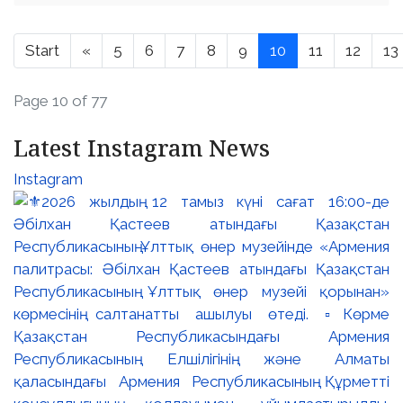
Start
«
5
6
7
8
9
10
11
12
13
Page 10 of 77
Latest Instagram News
Instagram