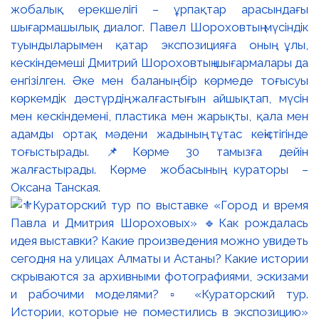
жобалық ерекшелігі – ұрпақтар арасындағы
шығармашылық диалог. Павел Шороховтың мүсіндік
туындыларымен қатар экспозицияға оның ұлы,
кескіндемеші Дмитрий Шороховтың шығармалары да
енгізілген. Әке мен баланың бір көрмеде тоғысуы
көркемдік дәстүрдің жалғастығын айшықтап, мүсін
мен кескіндемені, пластика мен жарықты, қала мен
адамды ортақ мәдени жадының тұтас кеңістігінде
тоғыстырады. 📌Көрме 30 тамызға дейін
жалғастырады. Көрме жобасының кураторы –
Оксана Танская.