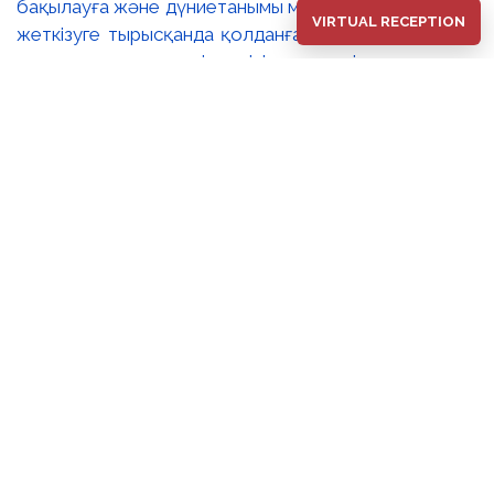
бақылауға және дүниетанымы мен сезімдерін толық
VIRTUAL RECEPTION
жеткізуге тырысқанда қолданған тақырыптары мен
стилистикалық тәсілдерінің әлеуетін зерттеуге
мүмкіндік береді. 🔺Сахи Романовтың бейнелер әлемі
өзінің эпикалық кеңдігімен, көркемдік шеберлігімен,
сезім шынайылығымен, ой тереңдігімен және жарқын
түстер үйлесімімен көрермендерді баурап келеді
әрі Ұлы Дала елінің мәңгілік симфониясын құрайды.