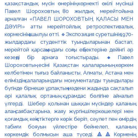
қазақстандық мүсін өнерінің көрнекті өкілі мүсінші
Павел Шороховтың 80 жылдық мерейтойына
арналған «ПАВЕЛ ШОРОХОВТЫҢ ҚАЛАСЫ МЕН
ДӘУІРІ» атты мерейтойлық ретроспективалық
көрмесінің ашылуы өтті. 🔹Экспозиция суретшінің 1970-
жылдардағы студенттік туындыларынан бастап,
мерейтой қарсаңындағы соңғы еңбектеріне дейінгі әр
кезеңді бір арнаға тоғыстырады. 🔸Павел
Шороховтың есімі Қазақстан қалаларының көркем
келбетімен тығыз байланысты, Алматы, Астана мен
еліміздің қалаларындағы монументалды туындылары
бүгінде бірнеше ұрпақтың мәдени жадында сақталып
әрі қалалық ортаның құрамдас бөлігіне айналып
үлгерді. Шебер қолынан шыққан мүсіндер қаланың
алаң-саябақтарына, жаяу жүргіншілеркөшелері мен
қоғамдық кеңістіктерге көрік беріп, сәулет пен өмірдің
табиғи бояуын үйлестіре бейнелеп, қаланың
көркемдік болмысын аша түседі. 🔺🔺Көрменің