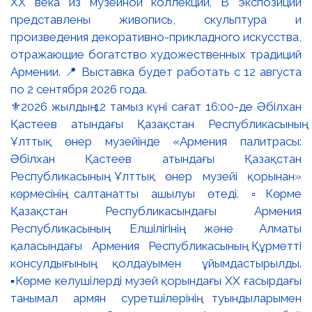
⚜️2026 жылдың 12 тамыз күні сағат 16:00-де Әбілхан
Қастеев атындағы Қазақстан Республикасының
Ұлттық өнер музейінде «Армения палитрасы:
Әбілхан Қастеев атындағы Қазақстан
Республикасының Ұлттық өнер музейі қорынан»
көрмесінің салтанатты ашылуы өтеді. ▫️Көрме
Қазақстан Республикасындағы Армения
Республикасының Елшілігінің және Алматы
қаласындағы Армения Республикасының Құрметті
консулдығының қолдауымен ұйымдастырылды.
▪️Көрме келушілерді музей қорындағы ХХ ғасырдағы
танымал армян суретшілерінің туындыларымен