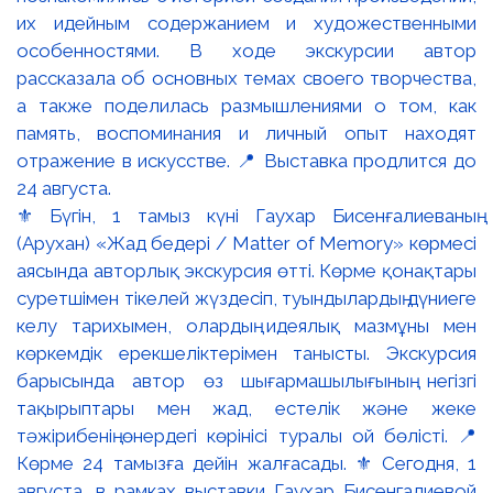
⚜️ Бүгін, 1 тамыз күні Гаухар Бисенғалиеваның
(Арухан) «Жад бедері / Matter of Memory» көрмесі
аясында авторлық экскурсия өтті. Көрме қонақтары
суретшімен тікелей жүздесіп, туындылардың дүниеге
келу тарихымен, олардың идеялық мазмұны мен
көркемдік ерекшеліктерімен танысты. Экскурсия
барысында автор өз шығармашылығының негізгі
тақырыптары мен жад, естелік және жеке
тәжірибенің өнердегі көрінісі туралы ой бөлісті. 📍
Көрме 24 тамызға дейін жалғасады. ⚜️ Сегодня, 1
августа, в рамках выставки Гаухар Бисенгалиевой