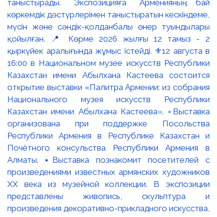
таныстырады. Экспозицияға Арменияның бай
көркемдік дәстүрлерімен таныстыратын кескіндеме,
мүсін және сәндік-қолданбалы өнер туындылары
қойылған. 📍 Көрме 2026 жылғы 12 тамыз - 2
қыркүйек аралығында жұмыс істейді. ⚜️12 августа в
16:00 в Национальном музее искусств Республики
Казахстан имени Абылхана Кастеева состоится
открытие выставки «Палитра Армении: из собрания
Национального музея искусств Республики
Казахстан имени Абылхана Кастеева». ▫️Выставка
организована при поддержке Посольства
Республики Армения в Республике Казахстан и
Почётного консульства Республики Армения в
Алматы. ▪️Выставка познакомит посетителей с
произведениями известных армянских художников
XX века из музейной коллекции. В экспозиции
представлены живопись, скульптура и
произведения декоративно-прикладного искусства,