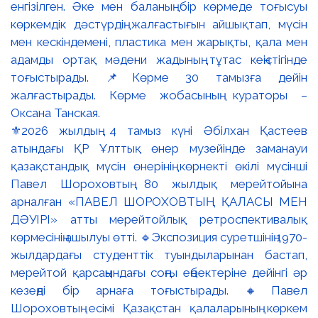
⚜️2026 жылдың 4 тамыз күні Әбілхан Қастеев
атындағы ҚР Ұлттық өнер музейінде заманауи
қазақстандық мүсін өнерінің көрнекті өкілі мүсінші
Павел Шороховтың 80 жылдық мерейтойына
арналған «ПАВЕЛ ШОРОХОВТЫҢ ҚАЛАСЫ МЕН
ДӘУІРІ» атты мерейтойлық ретроспективалық
көрмесінің ашылуы өтті. 🔹Экспозиция суретшінің 1970-
жылдардағы студенттік туындыларынан бастап,
мерейтой қарсаңындағы соңғы еңбектеріне дейінгі әр
кезеңді бір арнаға тоғыстырады. 🔸Павел
Шороховтың есімі Қазақстан қалаларының көркем