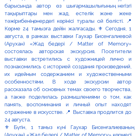
⚜️ Бүгін, 1 тамыз күні Гаухар Бисенғалиеваның
(Арухан) «Жад бедері / Matter of Memory» көрмесі