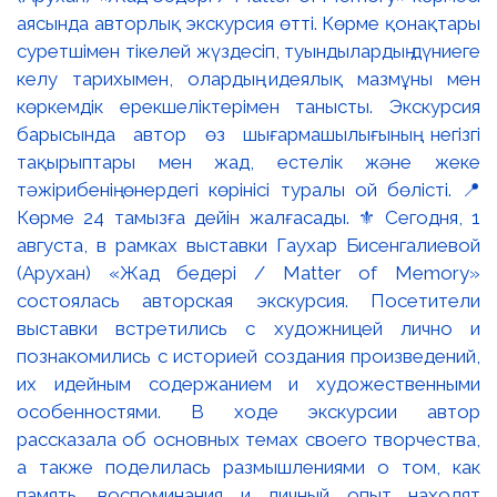
аясында авторлық экскурсия өтті. Көрме қонақтары
суретшімен тікелей жүздесіп, туындылардың дүниеге
келу тарихымен, олардың идеялық мазмұны мен
көркемдік ерекшеліктерімен танысты. Экскурсия
барысында автор өз шығармашылығының негізгі
тақырыптары мен жад, естелік және жеке
тәжірибенің өнердегі көрінісі туралы ой бөлісті. 📍
Көрме 24 тамызға дейін жалғасады. ⚜️ Сегодня, 1
августа, в рамках выставки Гаухар Бисенгалиевой
(Арухан) «Жад бедері / Matter of Memory»
состоялась авторская экскурсия. Посетители
выставки встретились с художницей лично и
познакомились с историей создания произведений,
их идейным содержанием и художественными
особенностями. В ходе экскурсии автор
рассказала об основных темах своего творчества,
а также поделилась размышлениями о том, как
память, воспоминания и личный опыт находят