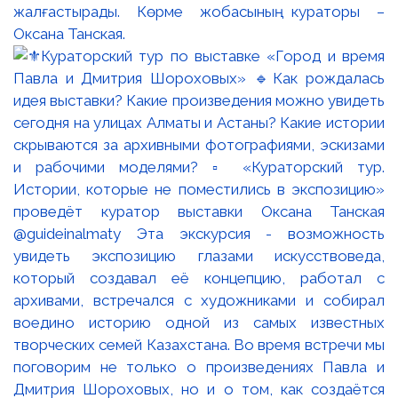
жалғастырады. Көрме жобасының кураторы –
Оксана Танская.