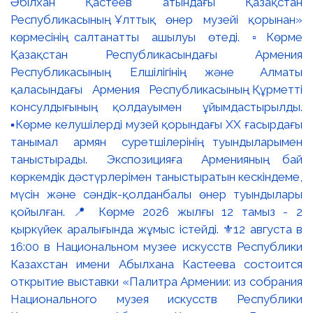
Әбілхан Қастеев атындағы Қазақстан
Республикасының Ұлттық өнер музейі қорынан»
көрмесінің салтанатты ашылуы өтеді. ▫️Көрме
Қазақстан Республикасындағы Армения
Республикасының Елшілігінің және Алматы
қаласындағы Армения Республикасының Құрметті
консулдығының қолдауымен ұйымдастырылды.
▪️Көрме келушілерді музей қорындағы ХХ ғасырдағы
танымал армян суретшілерінің туындыларымен
таныстырады. Экспозицияға Арменияның бай
көркемдік дәстүрлерімен таныстыратын кескіндеме,
мүсін және сәндік-қолданбалы өнер туындылары
қойылған. 📍 Көрме 2026 жылғы 12 тамыз - 2
қыркүйек аралығында жұмыс істейді. ⚜️12 августа в
16:00 в Национальном музее искусств Республики
Казахстан имени Абылхана Кастеева состоится
открытие выставки «Палитра Армении: из собрания
Национального музея искусств Республики