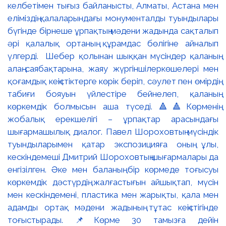
келбетімен тығыз байланысты, Алматы, Астана мен
еліміздің қалаларындағы монументалды туындылары
бүгінде бірнеше ұрпақтың мәдени жадында сақталып
әрі қалалық ортаның құрамдас бөлігіне айналып
үлгерді. Шебер қолынан шыққан мүсіндер қаланың
алаң-саябақтарына, жаяу жүргіншілеркөшелері мен
қоғамдық кеңістіктерге көрік беріп, сәулет пен өмірдің
табиғи бояуын үйлестіре бейнелеп, қаланың
көркемдік болмысын аша түседі. 🔺🔺Көрменің
жобалық ерекшелігі – ұрпақтар арасындағы
шығармашылық диалог. Павел Шороховтың мүсіндік
туындыларымен қатар экспозицияға оның ұлы,
кескіндемеші Дмитрий Шороховтың шығармалары да
енгізілген. Әке мен баланың бір көрмеде тоғысуы
көркемдік дәстүрдің жалғастығын айшықтап, мүсін
мен кескіндемені, пластика мен жарықты, қала мен
адамды ортақ мәдени жадының тұтас кеңістігінде
тоғыстырады. 📌Көрме 30 тамызға дейін