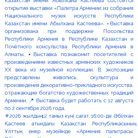
⚜️2026 жылдың 12 тамыз күні сағат 16:00-де Әбілхан
Қастеев атындағы Қазақстан Республикасының
Ұлттық өнер музейінде «Армения палитрасы: