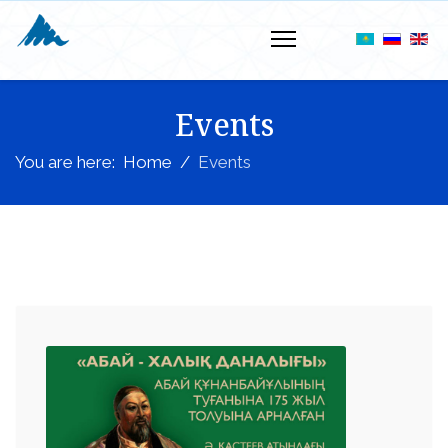
Events
You are here:
Home
Events