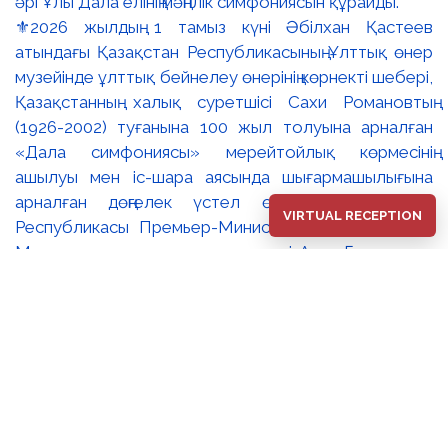
⚜️2026 жылдың 1 тамыз күні Әбілхан Қастеев
атындағы Қазақстан Республикасының Ұлттық өнер
музейінде ұлттық бейнелеу өнерінің көрнекті шебері,
Қазақстанның халық суретшісі Сахи Романовтың
(1926-2002) туғанына 100 жыл толуына арналған
«Дала симфониясы» мерейтойлық көрмесінің
ашылуы мен іс-шара аясында шығармашылығына
арналған дөңгелек үстел өтті. 🔹Қазақстан
VIRTUAL RECEPTION
Республикасы Премьер-Министрінің орынбасары –
Мәдениет және ақпарат министрі Аида Ғалымқызы
Балаева Сахи Романовтың туғанына 100 жыл
толуына арналған «Дала симфониясы»
мерейтойлық көрмесінің ашылуына орай құттықтау
хатын жолдады. Құттықтау хатында Сахи
Романовтың қазақ бейнелеу өнерінде ұлттық
кескіндеме мен графиканың дамуына зор үлес қосқан
дара суретші екенін атап өтті. Сонымен қатар