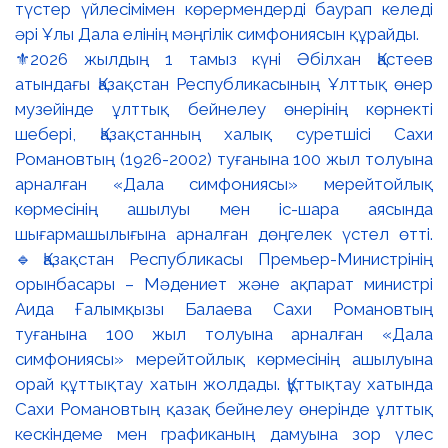
⚜️2026 жылдың 1 тамыз күні Әбілхан Қастеев
атындағы Қазақстан Республикасының Ұлттық өнер
музейінде ұлттық бейнелеу өнерінің көрнекті
шебері, Қазақстанның халық суретшісі Сахи
Романовтың (1926-2002) туғанына 100 жыл толуына
арналған «Дала симфониясы» мерейтойлық
көрмесінің ашылуы мен іс-шара аясында
шығармашылығына арналған дөңгелек үстел өтті.
🔹Қазақстан Республикасы Премьер-Министрінің
орынбасары – Мәдениет және ақпарат министрі
Аида Ғалымқызы Балаева Сахи Романовтың
туғанына 100 жыл толуына арналған «Дала
симфониясы» мерейтойлық көрмесінің ашылуына
орай құттықтау хатын жолдады. Құттықтау хатында
Сахи Романовтың қазақ бейнелеу өнерінде ұлттық
кескіндеме мен графиканың дамуына зор үлес