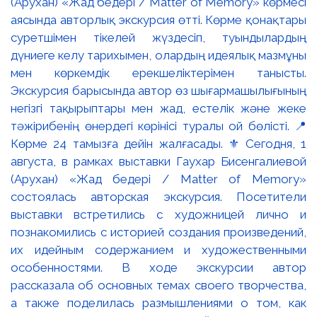
(Арухан) «Жад бедері / Matter of Memory» көрмесі
аясында авторлық экскурсия өтті. Көрме қонақтары
суретшімен тікелей жүздесіп, туындылардың
дүниеге келу тарихымен, олардың идеялық мазмұны
мен көркемдік ерекшеліктерімен танысты.
Экскурсия барысында автор өз шығармашылығының
негізгі тақырыптары мен жад, естелік және жеке
тәжірибенің өнердегі көрінісі туралы ой бөлісті. 📍
Көрме 24 тамызға дейін жалғасады. ⚜️ Сегодня, 1
августа, в рамках выставки Гаухар Бисенгалиевой
(Арухан) «Жад бедері / Matter of Memory»
состоялась авторская экскурсия. Посетители
выставки встретились с художницей лично и
познакомились с историей создания произведений,
их идейным содержанием и художественными
особенностями. В ходе экскурсии автор
рассказала об основных темах своего творчества,
а также поделилась размышлениями о том, как