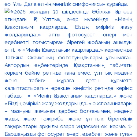
әрі Ұлы Дала елінің мәңгілік симфониясын құрайды.