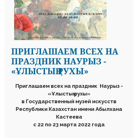
ПРИГЛАШАЕМ ВСЕХ НА
ПРАЗДНИК НАУРЫЗ -
«ҰЛЫСТЫҢ РУХЫ»
Приглашаем всех на
праздник
Наурыз
-
«
Ұлыстың рухы»
в
Государственный музей искусств
Республики Казахстан имени Аб
ы
лхана
Кастеева
с
22 по 23
марта
2022 года