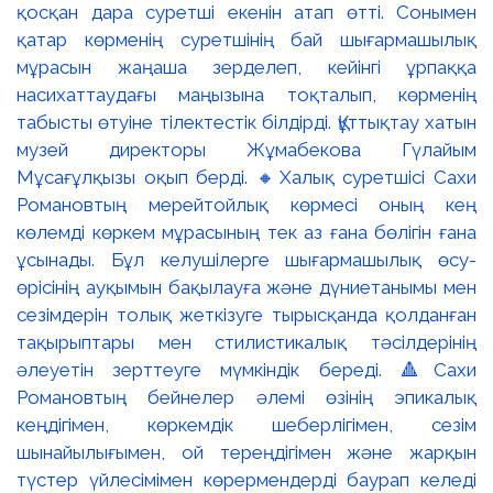
қосқан дара суретші екенін атап өтті. Сонымен
қатар көрменің суретшінің бай шығармашылық
мұрасын жаңаша зерделеп, кейінгі ұрпаққа
насихаттаудағы маңызына тоқталып, көрменің
табысты өтуіне тілектестік білдірді. Құттықтау хатын
музей директоры Жұмабекова Гүлайым
Мұсағұлқызы оқып берді. 🔸Халық суретшісі Сахи
Романовтың мерейтойлық көрмесі оның кең
көлемді көркем мұрасының тек аз ғана бөлігін ғана
ұсынады. Бұл келушілерге шығармашылық өсу-
өрісінің ауқымын бақылауға және дүниетанымы мен
сезімдерін толық жеткізуге тырысқанда қолданған
тақырыптары мен стилистикалық тәсілдерінің
әлеуетін зерттеуге мүмкіндік береді. 🔺Сахи
Романовтың бейнелер әлемі өзінің эпикалық
кеңдігімен, көркемдік шеберлігімен, сезім
шынайылығымен, ой тереңдігімен және жарқын
түстер үйлесімімен көрермендерді баурап келеді