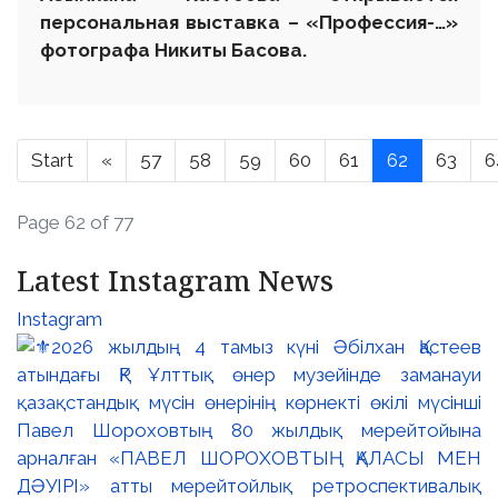
персональная выставка – «Профессия-…»
фотографа Никиты Басова.
Start
«
57
58
59
60
61
62
63
6
Page 62 of 77
Latest Instagram News
Instagram