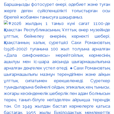
Баршаңызды фотосурет өнері, әдебиет және туған
жерге деген сүйіспеншілікті тоғыстырған осы
бірегей жобамен танысуға шақырамыз.