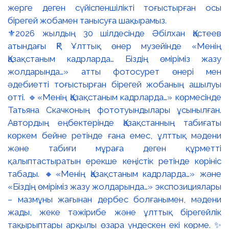
⚜️2026 жылдың 30 шілдесінде Әбілхан Қастеев
атындағы ҚР Ұлттық өнер музейінде «Менің
Қазақстаным кадрларда… Біздің өміріміз жазу
жолдарында…» атты фотосурет өнері мен
әдебиетті тоғыстырған бірегей жобаның ашылуы
өтті. 🔹«Менің Қазақстаным кадрларда…» көрмесінде
Татьяна Скачконың фототуындылары ұсынылған.
Автордың еңбектерінде Қазақстанның табиғаты
көркем бейне ретінде ғана емес, ұлттық мәдени
және табиғи мұраға деген құрметті
қалыптастыратын ерекше кеңістік ретінде көрініс
табады. 🔸«Менің Қазақстаным кадрларда…» және
«Біздің өміріміз жазу жолдарында…» экспозициялары
– мазмұны жағынан дербес болғанымен, мәдени
жады, жеке тәжірибе және ұлттық бірегейлік
тақырыптары арқылы өзара үндескен екі көрме. ✨