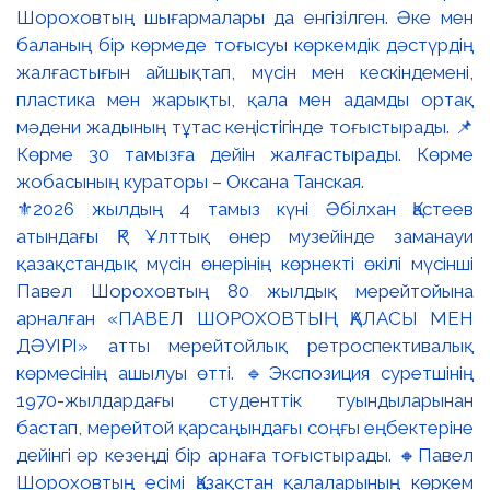
⚜️2026 жылдың 4 тамыз күні Әбілхан Қастеев
атындағы ҚР Ұлттық өнер музейінде заманауи
қазақстандық мүсін өнерінің көрнекті өкілі мүсінші
Павел Шороховтың 80 жылдық мерейтойына
арналған «ПАВЕЛ ШОРОХОВТЫҢ ҚАЛАСЫ МЕН
ДӘУІРІ» атты мерейтойлық ретроспективалық
көрмесінің ашылуы өтті. 🔹Экспозиция суретшінің
1970-жылдардағы студенттік туындыларынан
бастап, мерейтой қарсаңындағы соңғы еңбектеріне
дейінгі әр кезеңді бір арнаға тоғыстырады. 🔸Павел
Шороховтың есімі Қазақстан қалаларының көркем