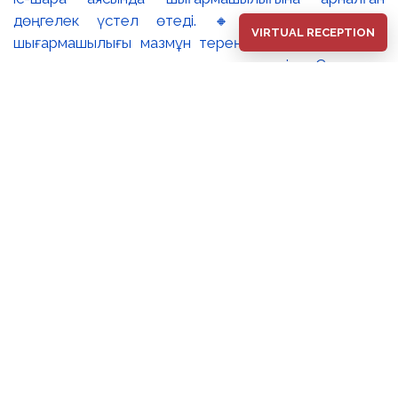
дөңгелек үстел өтеді. 🔸Сахи Романовтың
VIRTUAL RECEPTION
шығармашылығы мазмұн тереңдігімен және айқын
ұлттық сипатымен ерекшеленеді. Суреткер
туындыларына бейнелі ойдың эпикалық кең тынысы,
жоғары кескіндемелік шеберлік пен адам болмысын
терең танып-білуге негізделген айрықша тереңдік
тән. Ол 1949 жылдан бастап көрмелерге қатыса
бастаған. 1955 жылы Бүкілодақтық мемлекеттік
кинематография институтын (ВГИК, Мәскеу)
тәмамдады. 1958 жылы КСРО Суретшілер одағына,
ал 1960 жылы Кинематографистер одағына
мүшелікке қабылданды. 1967 жылы оған Қазақ КСР-
інің еңбек сіңірген өнер қайраткері, 1981 жылы Қазақ
КСР-інің халық суретшісі атағы берілді. 1955 жылы
институтты тәмамдағаннан кейін Сахи Романов
«Қазақфильм» киностудиясында қызмет етті. Қоюшы-
суретші ретінде ол «Өмір жолы» (1960), «Алдар