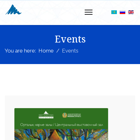
Events
You are here:
Home
Events