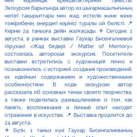
⚜️ Бүгін, 1 тамыз күні Гаухар Бисенғалиеваның