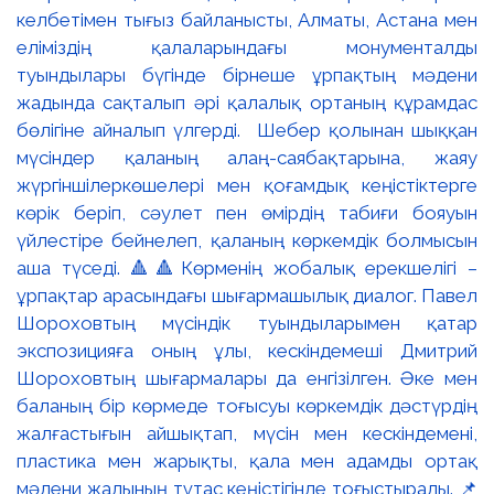
келбетімен тығыз байланысты, Алматы, Астана мен
еліміздің қалаларындағы монументалды
туындылары бүгінде бірнеше ұрпақтың мәдени
жадында сақталып әрі қалалық ортаның құрамдас
бөлігіне айналып үлгерді. Шебер қолынан шыққан
мүсіндер қаланың алаң-саябақтарына, жаяу
жүргіншілеркөшелері мен қоғамдық кеңістіктерге
көрік беріп, сәулет пен өмірдің табиғи бояуын
үйлестіре бейнелеп, қаланың көркемдік болмысын
аша түседі. 🔺🔺Көрменің жобалық ерекшелігі –
ұрпақтар арасындағы шығармашылық диалог. Павел
Шороховтың мүсіндік туындыларымен қатар
экспозицияға оның ұлы, кескіндемеші Дмитрий
Шороховтың шығармалары да енгізілген. Әке мен
баланың бір көрмеде тоғысуы көркемдік дәстүрдің
жалғастығын айшықтап, мүсін мен кескіндемені,
пластика мен жарықты, қала мен адамды ортақ
мәдени жадының тұтас кеңістігінде тоғыстырады. 📌