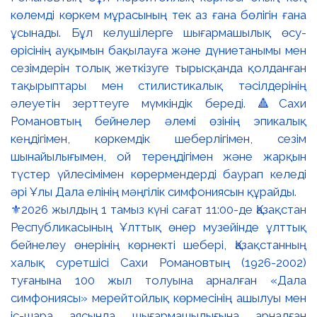
⚜️2026 жылдың 1 тамыз күні сағат 11:00-де Қазақстан
Республикасының Ұлттық өнер музейінде ұлттық
бейнелеу өнерінің көрнекті шебері, Қазақстанның
халық суретшісі Сахи Романовтың (1926-2002)
туғанына 100 жыл толуына арналған «Дала
симфониясы» мерейтойлық көрмесінің ашылуы мен
іс-шара аясында шығармашылығына арналған