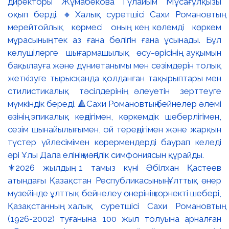
⚜️2026 жылдың 1 тамыз күні Әбілхан Қастеев
атындағы Қазақстан Республикасының Ұлттық өнер
музейінде ұлттық бейнелеу өнерінің көрнекті шебері,
Қазақстанның халық суретшісі Сахи Романовтың
(1926-2002) туғанына 100 жыл толуына арналған