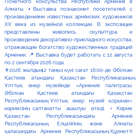
⚜️2026 жылдың 12 тамыз күні сағат 16:00-де Әбілхан
Қастеев атындағы Қазақстан Республикасының
Ұлттық өнер музейінде «Армения палитрасы:
Әбілхан Қастеев атындағы Қазақстан
Республикасының Ұлттық өнер музейі қорынан»
көрмесінің салтанатты ашылуы өтеді. ▫️Көрме
Қазақстан Республикасындағы Армения
Республикасының Елшілігінің және Алматы
қаласындағы Армения Республикасының Құрметті