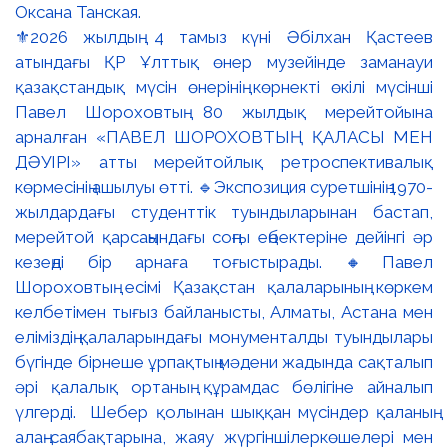
⚜️2026 жылдың 4 тамыз күні Әбілхан Қастеев
атындағы ҚР Ұлттық өнер музейінде заманауи
қазақстандық мүсін өнерінің көрнекті өкілі мүсінші
Павел Шороховтың 80 жылдық мерейтойына
арналған «ПАВЕЛ ШОРОХОВТЫҢ ҚАЛАСЫ МЕН
ДӘУІРІ» атты мерейтойлық ретроспективалық
көрмесінің ашылуы өтті. 🔹Экспозиция суретшінің 1970-
жылдардағы студенттік туындыларынан бастап,
мерейтой қарсаңындағы соңғы еңбектеріне дейінгі әр
кезеңді бір арнаға тоғыстырады. 🔸Павел
Шороховтың есімі Қазақстан қалаларының көркем
келбетімен тығыз байланысты, Алматы, Астана мен
еліміздің қалаларындағы монументалды туындылары
бүгінде бірнеше ұрпақтың мәдени жадында сақталып
әрі қалалық ортаның құрамдас бөлігіне айналып
үлгерді. Шебер қолынан шыққан мүсіндер қаланың
алаң-саябақтарына, жаяу жүргіншілеркөшелері мен