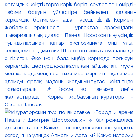
қоғамдық кеңістіктерге көрік беріп, сәулет пен өмірдің
табиғи бояуын үйлестіре бейнелеп, қаланың
көркемдік болмысын аша түседі. 🔺🔺Көрменің
жобалық ерекшелігі – ұрпақтар арасындағы
шығармашылық диалог. Павел Шороховтың мүсіндік
туындыларымен қатар экспозицияға оның ұлы,
кескіндемеші Дмитрий Шороховтың шығармалары да
енгізілген. Әке мен баланың бір көрмеде тоғысуы
көркемдік дәстүрдің жалғастығын айшықтап, мүсін
мен кескіндемені, пластика мен жарықты, қала мен
адамды ортақ мәдени жадының тұтас кеңістігінде
тоғыстырады. 📌Көрме 30 тамызға дейін
жалғастырады. Көрме жобасының кураторы –
Оксана Танская.