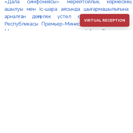
«Дала симфониясы» мерейтойлық көрмесінің
ашылуы мен іс-шара аясында шығармашылығына
арналған дөңгелек үстел өтті. 🔹Қазақстан
VIRTUAL RECEPTION
Республикасы Премьер-Министрінің орынбасары –
Мәдениет және ақпарат министрі Аида Ғалымқызы
Балаева Сахи Романовтың туғанына 100 жыл
толуына арналған «Дала симфониясы»
мерейтойлық көрмесінің ашылуына орай құттықтау
хатын жолдады. Құттықтау хатында Сахи
Романовтың қазақ бейнелеу өнерінде ұлттық
кескіндеме мен графиканың дамуына зор үлес қосқан
дара суретші екенін атап өтті. Сонымен қатар
көрменің суретшінің бай шығармашылық мұрасын
жаңаша зерделеп, кейінгі ұрпаққа насихаттаудағы
маңызына тоқталып, көрменің табысты өтуіне
тілектестік білдірді. Құттықтау хатын музей
директоры Жұмабекова Гүлайым Мұсағұлқызы
оқып берді. 🔸Халық суретшісі Сахи Романовтың