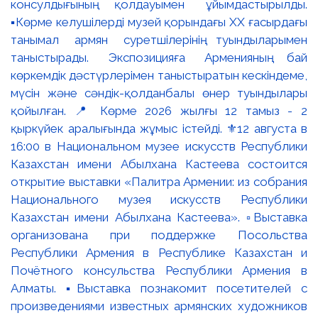
консулдығының қолдауымен ұйымдастырылды.
▪️Көрме келушілерді музей қорындағы ХХ ғасырдағы
танымал армян суретшілерінің туындыларымен
таныстырады. Экспозицияға Арменияның бай
көркемдік дәстүрлерімен таныстыратын кескіндеме,
мүсін және сәндік-қолданбалы өнер туындылары
қойылған. 📍 Көрме 2026 жылғы 12 тамыз - 2
қыркүйек аралығында жұмыс істейді. ⚜️12 августа в
16:00 в Национальном музее искусств Республики
Казахстан имени Абылхана Кастеева состоится
открытие выставки «Палитра Армении: из собрания
Национального музея искусств Республики
Казахстан имени Абылхана Кастеева». ▫️Выставка
организована при поддержке Посольства
Республики Армения в Республике Казахстан и
Почётного консульства Республики Армения в
Алматы. ▪️Выставка познакомит посетителей с
произведениями известных армянских художников