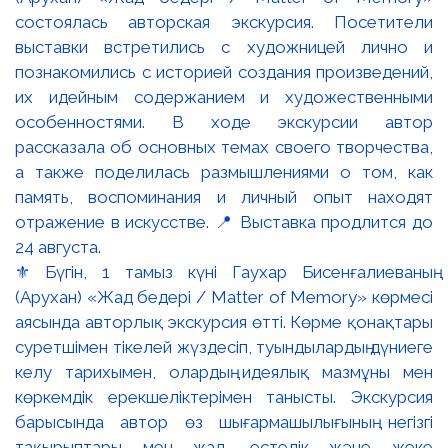
⚜️ Бүгін, 1 тамыз күні Гаухар Бисенғалиеваның
(Арухан) «Жад бедері / Matter of Memory» көрмесі
аясында авторлық экскурсия өтті. Көрме қонақтары
суретшімен тікелей жүздесіп, туындылардың дүниеге
келу тарихымен, олардың идеялық мазмұны мен
көркемдік ерекшеліктерімен танысты. Экскурсия
барысында автор өз шығармашылығының негізгі
тақырыптары мен жад, естелік және жеке