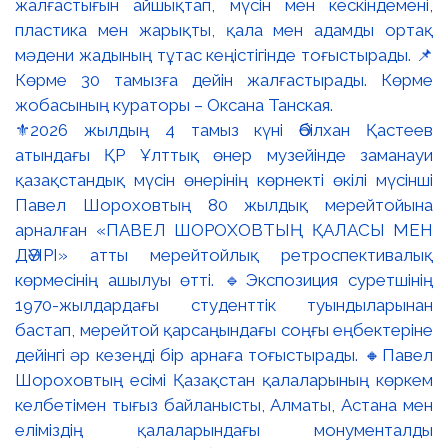
⚜️2026 жылдың 4 тамыз күні Әбілхан Қастеев
атындағы ҚР Ұлттық өнер музейінде заманауи
қазақстандық мүсін өнерінің көрнекті өкілі мүсінші
Павел Шороховтың 80 жылдық мерейтойына
арналған «ПАВЕЛ ШОРОХОВТЫҢ ҚАЛАСЫ МЕН
ДӘУІРІ» атты мерейтойлық ретроспективалық
көрмесінің ашылуы өтті. 🔹Экспозиция суретшінің
1970-жылдардағы студенттік туындыларынан
бастап, мерейтой қарсаңындағы соңғы еңбектеріне
дейінгі әр кезеңді бір арнаға тоғыстырады. 🔸Павел
Шороховтың есімі Қазақстан қалаларының көркем
келбетімен тығыз байланысты, Алматы, Астана мен
еліміздің қалаларындағы монументалды