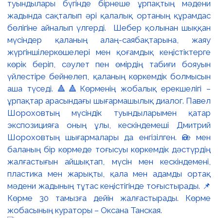
туындылары бүгінде бірнеше ұрпақтың мәдени
жадында сақталып әрі қалалық ортаның құрамдас
бөлігіне айналып үлгерді. Шебер қолынан шыққан
мүсіндер қаланың алаң-саябақтарына, жаяу
жүргіншілеркөшелері мен қоғамдық кеңістіктерге
көрік беріп, сәулет пен өмірдің табиғи бояуын
үйлестіре бейнелеп, қаланың көркемдік болмысын
аша түседі. 🔺🔺Көрменің жобалық ерекшелігі –
ұрпақтар арасындағы шығармашылық диалог. Павел
Шороховтың мүсіндік туындыларымен қатар
экспозицияға оның ұлы, кескіндемеші Дмитрий
Шороховтың шығармалары да енгізілген. Әке мен
баланың бір көрмеде тоғысуы көркемдік дәстүрдің
жалғастығын айшықтап, мүсін мен кескіндемені,
пластика мен жарықты, қала мен адамды ортақ
мәдени жадының тұтас кеңістігінде тоғыстырады. 📌
Көрме 30 тамызға дейін жалғастырады. Көрме
жобасының кураторы – Оксана Танская.