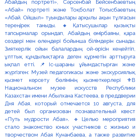
Абайдың портреті», Сәрсенбай Бейсенбаевтың
«Абай» портреті және Тоқболат Тоғысбаевтың
«Абай. Ойшыл» туындылары арқылы ақын тұлғасын
тереңірек таныды. 🔸Қатысушылар қызықты
тапсырмалар орындап, Абайдың өмірбаяны, қара
сөздері мен өлеңдері бойынша білімдерін сынады.
Зияткерлік ойын балалардың ой-өрісін кеңейтіп,
ұлттық құндылықтарға деген құрметін арттыруға
ықпал етті. 📌Іс-шараны ұйымдастырған және
жүргізген: Музей педагогикасы және экскурсиялық
қызмет көрсету бөлімінің қызметкерлері ⚜️В
Национальном музее искусств Республики
Казахстан имени Абылхана Кастеева, в преддверии
Дня Абая, который отмечается 10 августа, для
детей был организован познавательный квест
«Путь мудрости Абая». 🔹Целью мероприятия
стало знакомство юных участников с жизнью и
творчеством Абая Кунанбаева, а также развитие