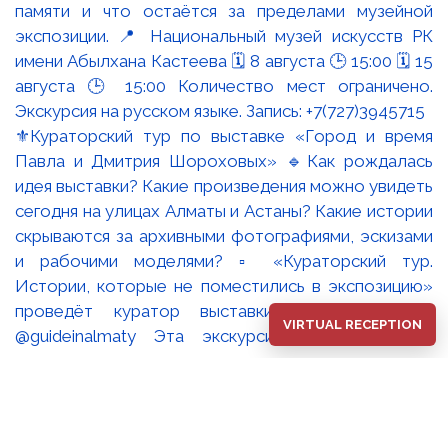
⚜️Кураторский тур по выставке «Город и время
Павла и Дмитрия Шороховых» 🔹Как рождалась
идея выставки? Какие произведения можно увидеть
сегодня на улицах Алматы и Астаны? Какие истории
скрываются за архивными фотографиями, эскизами
и рабочими моделями? ▫️ «Кураторский тур.
Истории, которые не поместились в экспозицию»
проведёт куратор выставки Оксана Танская
VIRTUAL RECEPTION
@guideinalmaty Эта экскурсия - возможность
увидеть экспозицию глазами искусствоведа,
который создавал её концепцию, работал с
архивами, встречался с художниками и собирал
воедино историю одной из самых известных