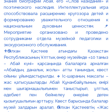
⚜️Әбілхан Қастеев атындағы Қазақстан
Республикасының Ұлттық өнер музейінде «10 тамыз
– Абай күні» қарсаңында балаларға арналған
«Абайдың даналық жолы» атты танымдық квест
ойыны ұйымдастырылды. 🔹Іс-шараның мақсаты –
жас қатысушыларды Абай Құнанбайұлының өмірі
мен шығармашылығымен таныстырып, ұлттық
әдебиет пен бейнелеу өнеріне деген
қызығушылығын арттыру. Квест барысында балалар
музей залдарын аралап, Әбілхан Қастеевтің «Жас