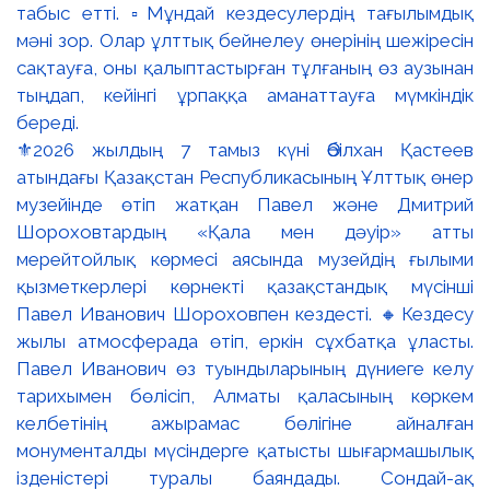
⚜️2026 жылдың 7 тамыз күні Әбілхан Қастеев
атындағы Қазақстан Республикасының Ұлттық өнер
музейінде өтіп жатқан Павел және Дмитрий
Шороховтардың «Қала мен дәуір» атты
мерейтойлық көрмесі аясында музейдің ғылыми
қызметкерлері көрнекті қазақстандық мүсінші
Павел Иванович Шороховпен кездесті. 🔸Кездесу
жылы атмосферада өтіп, еркін сұхбатқа ұласты.
Павел Иванович өз туындыларының дүниеге келу
тарихымен бөлісіп, Алматы қаласының көркем
келбетінің ажырамас бөлігіне айналған
монументалды мүсіндерге қатысты шығармашылық
ізденістері туралы баяндады. Сондай-ақ