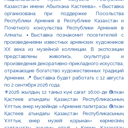
⚜️2026 жылдың 12 тамыз күні сағат 16:00-де Әбілхан
Қастеев атындағы Қазақстан Республикасының
Ұлттық өнер музейінде «Армения палитрасы: Әбілхан
Қастеев атындағы Қазақстан Республикасының
Ұлттық өнер музейі қорынан» көрмесінің
салтанатты ашылуы өтеді. ▫️Көрме Қазақстан