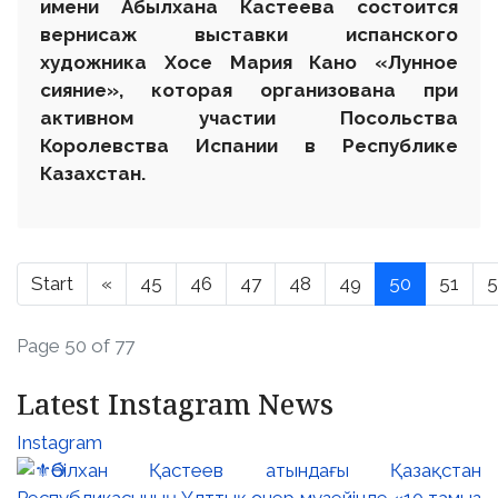
имени Абылхана Кастеева состоится
вернисаж выставки испанского
художника Хосе Мария Кано
«Лунное
сияние
», которая организована при
активном участии Посольства
Королевства Испании в Республике
Казахстан.
Start
«
45
46
47
48
49
50
51
5
Page 50 of 77
Latest Instagram News
Instagram