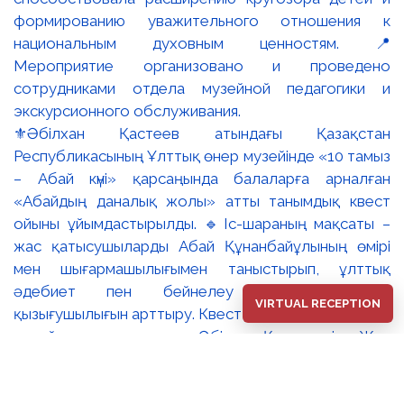
⚜️Әбілхан Қастеев атындағы Қазақстан
Республикасының Ұлттық өнер музейінде «10 тамыз
– Абай күні» қарсаңында балаларға арналған
«Абайдың даналық жолы» атты танымдық квест
ойыны ұйымдастырылды. 🔹Іс-шараның мақсаты –
жас қатысушыларды Абай Құнанбайұлының өмірі
мен шығармашылығымен таныстырып, ұлттық
әдебиет пен бейнелеу өнеріне деген
VIRTUAL RECEPTION
қызығушылығын арттыру. Квест барысында балалар
музей залдарын аралап, Әбілхан Қастеевтің «Жас
Абайдың портреті», Сәрсенбай Бейсенбаевтың
«Абай» портреті және Тоқболат Тоғысбаевтың
«Абай. Ойшыл» туындылары арқылы ақын тұлғасын