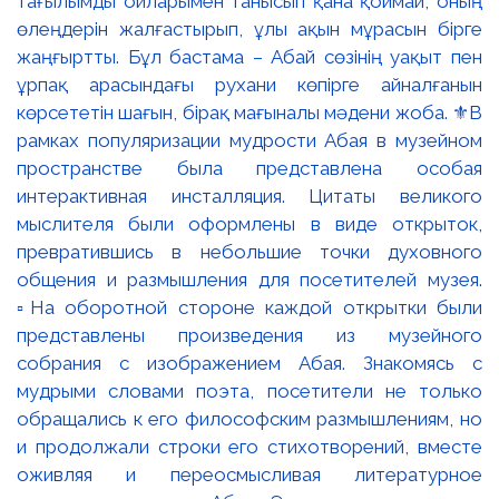
тағылымды ойларымен танысып қана қоймай, оның
өлеңдерін жалғастырып, ұлы ақын мұрасын бірге
жаңғыртты. Бұл бастама – Абай сөзінің уақыт пен
ұрпақ арасындағы рухани көпірге айналғанын
көрсететін шағын, бірақ мағыналы мәдени жоба. ⚜️В
рамках популяризации мудрости Абая в музейном
пространстве была представлена особая
интерактивная инсталляция. Цитаты великого
мыслителя были оформлены в виде открыток,
превратившись в небольшие точки духовного
общения и размышления для посетителей музея.
▫️На оборотной стороне каждой открытки были
представлены произведения из музейного
собрания с изображением Абая. Знакомясь с
мудрыми словами поэта, посетители не только
обращались к его философским размышлениям, но
и продолжали строки его стихотворений, вместе
оживляя и переосмысливая литературное