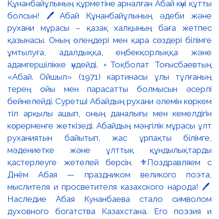
Құнанбайұлының құрметіне арналған Абай күні құтты
болсын! 🖊️Абай Құнанбайұлының әдеби және
рухани мұрасы – қазақ халқының баға жетпес
қазынасы. Оның өлеңдері мен қара сөздері білімге
ұмтылуға, адалдыққа, еңбекқорлыққа және
адамгершілікке үндейді. ▫️Тоқболат Тоғысбаевтың
«Абай. Ойшыл» (1971) картинасы ұлы тұлғаның
терең ойы мен парасатты болмысын әсерлі
бейнелейді. Суретші Абайдың рухани әлемін көркем
тіл арқылы ашып, оның даналығы мен кемелдігін
көрерменге жеткізеді. Абайдың мәңгілік мұрасы ұлт
руханиятын байытып, жас ұрпақты білімге,
мәдениетке және ұлттық құндылықтарды
қастерлеуге жетелей берсін. ⚜️Поздравляем с
Днём Абая — праздником великого поэта,
мыслителя и просветителя казахского народа! 🖊️
Наследие Абая Кунанбаева стало символом
духовного богатства Казахстана. Его поэзия и