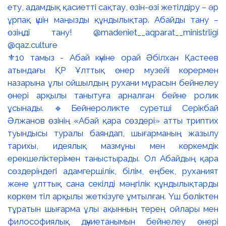
⚜️10 тамыз - Абай күніне орай Әбілхан Қастеев
атындағы ҚР Ұлттық өнер музейі көрермен
назарына ұлы ойшылдың рухани мұрасын бейнелеу
өнері арқылы танытуға арналған бейне ролик
ұсынады. 🔹Бейнероликте суретші Серікбай
Әлжанов өзінің «Абай қара сөздері» атты триптих
туындысы туралы баяндап, шығарманың жазылу
тарихы, идеялық мазмұны мен көркемдік
ерекшеліктерімен таныстырады. Ол Абайдың қара
сөздеріндегі адамгершілік, білім, еңбек, руханият
және ұлттық сана секілді мәңгілік құндылықтарды
көркем тіл арқылы жеткізуге ұмтылған. Үш бөліктен
тұратын шығарма ұлы ақынның терең ойлары мен
философиялық дүниетанымын бейнелеу өнері