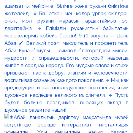
адамзатты мейірімге, білімге және рухани биіктікке
жетелейді. 🔹Біз, өткен мен келер ұрпақ өкілдері,
оның мол рухани мұрасын ардақтаймыз әрі
дәріптейміз. 🔹Еліміздің руханиятын байытатын
мерекелеріміз көбейе берсін! ✨10 августа — День
Абая 🖌️ Великий поэт, мыслитель и просветитель
Абай Кунанбайулы — символ благородной мысли,
мудрости и справедливости, который навсегда
живёт в сердцах народа. Его мудрые слова и стихи
призывают нас к добру, знаниям и человечности,
воспитывая сознание каждого поколения. 🔹Мы, как
предыдущие и как последующие поколения, чтим
духовное наследие великого мыслителя. 🔹Пусть
будет больше праздников, вносящих вклад в
духовное развитие нации!