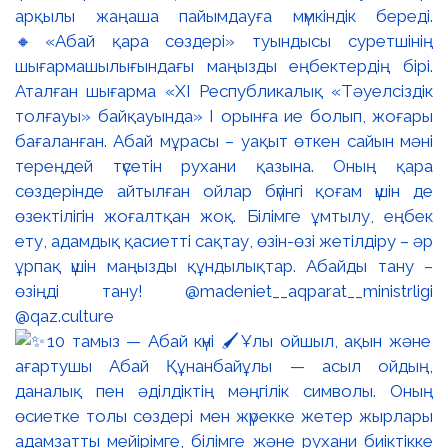
арқылы жаңаша пайымдауға мүмкіндік береді.
🔸«Абай қара сөздері» туындысы суретшінің
шығармашылығындағы маңызды еңбектердің бірі.
Аталған шығарма «XI Республикалық «Тәуелсіздік
толғауы» байқауында» І орынға ие болып, жоғары
бағаланған. Абай мұрасы – уақыт өткен сайын мәні
тереңдей түсетін рухани қазына. Оның қара
сөздерінде айтылған ойлар бүгінгі қоғам үшін де
өзектілігін жоғалтқан жоқ. Білімге ұмтылу, еңбек
ету, адамдық қасиетті сақтау, өзін-өзі жетілдіру – әр
ұрпақ үшін маңызды құндылықтар. Абайды тану –
өзіңді тану! @madeniet__aqparat__ministrligi
@qaz.culture