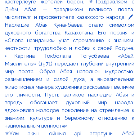
⚜️Ұлы ақын, ойшыл әрі ағартушы Абай