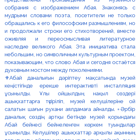
⚜️Абай даналығын дәріптеу мақсатында музей
кеңістігінде ерекше интерактивті инсталляция
ұсынылды. Ұлы ойшылдың нақыл сөздері
ашықхаттарға түсіріліп, музей келушілеріне ой
салатын шағын рухани аялдамаға айналды. ▫️Әрбір
даналық сөздің артқы бетінде музей қорындағы
Абай бейнесі бейнеленген көркем туындылар
ұсынылды. Келушілер ашықхаттар арқылы ақынның