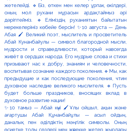
✨10 тамыз — Абай күні 🖌️Ұлы ойшыл, ақын және
ағартушы Абай Құнанбайұлы — асыл ойдың,
даналық пен әділдіктің мәңгілік символы. Оның
өсиетке толы сөздері мен жүрекке жетер жырлары