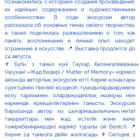
⚜️ Бүгін, 1 тамыз күні Гаухар Бисенғалиеваның
(Арухан) «Жад бедері / Matter of Memory» көрмесі
аясында авторлық экскурсия өтті. Көрме қонақтары
суретшімен тікелей жүздесіп, туындылардың дүниеге
келу тарихымен, олардың идеялық мазмұны мен
көркемдік ерекшеліктерімен танысты. Экскурсия
барысында автор өз шығармашылығының негізгі
тақырыптары мен жад, естелік және жеке
тәжірибенің өнердегі көрінісі туралы ой бөлісті. 📍
Көрме 24 тамызға дейін жалғасады. ⚜️ Сегодня, 1