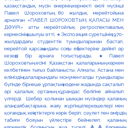
қазақстандық мүсін өнерінің көрнекті өкілі мүсінші
Павел Шороховтың 80 жылдық мерейтойына
арналған «ПАВЕЛ ШОРОХОВТЫҢ ҚАЛАСЫ МЕН
ДӘУІРІ» атты мерейтойлық ретроспективалық
көрмесінің ашылуы өтті. 🔹Экспозиция суретшінің 1970-
жылдардағы студенттік туындыларынан бастап,
мерейтой қарсаңындағы соңғы еңбектеріне дейінгі әр
кезеңді бір арнаға тоғыстырады. 🔸Павел
Шороховтың есімі Қазақстан қалаларының көркем
келбетімен тығыз байланысты, Алматы, Астана мен
еліміздің қалаларындағы монументалды туындылары
бүгінде бірнеше ұрпақтың мәдени жадында сақталып
әрі қалалық ортаның құрамдас бөлігіне айналып
үлгерді. Шебер қолынан шыққан мүсіндер қаланың
алаң-саябақтарына, жаяу жүргіншілеркөшелері мен
қоғамдық кеңістіктерге көрік беріп, сәулет пен өмірдің
табиғи бояуын үйлестіре бейнелеп, қаланың
көркемдік болмысын аша түседі. 🔺🔺Көрменің