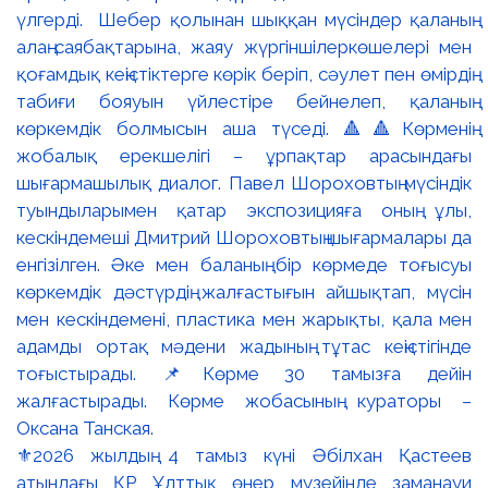
⚜️2026 жылдың 4 тамыз күні Әбілхан Қастеев
атындағы ҚР Ұлттық өнер музейінде заманауи