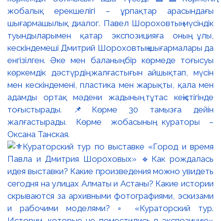
жобалық ерекшелігі – ұрпақтар арасындағы
шығармашылық диалог. Павел Шороховтың мүсіндік
туындыларымен қатар экспозицияға оның ұлы,
кескіндемеші Дмитрий Шороховтың шығармалары да
енгізілген. Әке мен баланың бір көрмеде тоғысуы
көркемдік дәстүрдің жалғастығын айшықтап, мүсін
мен кескіндемені, пластика мен жарықты, қала мен
адамды ортақ мәдени жадының тұтас кеңістігінде
тоғыстырады. 📌Көрме 30 тамызға дейін
жалғастырады. Көрме жобасының кураторы –
Оксана Танская.