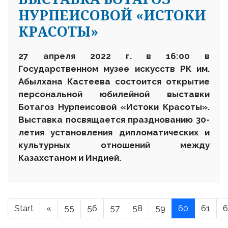
НУРПЕИСОВОЙ «ИСТОКИ
КРАСОТЫ»
27 апреля 2022 г. в 16
:00 в
Государственном музее искусств РК им.
Абылхана Кастеева состоится
открытие
персональной юбилейной выставки
Ботагоз Нурпеисовой «Истоки Красоты».
Выставка посвящается празднованию 30-
летия установления дипломатических и
культурных отношений между
Казахстаном и Индией.
Start
«
55
56
57
58
59
60
61
6