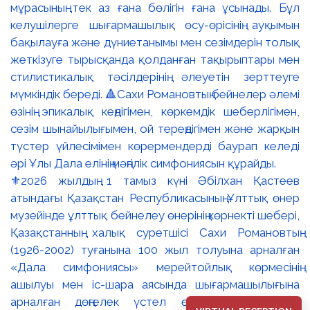
⚜️2026 жылдың 1 тамыз күні Әбілхан Қастеев
атындағы Қазақстан Республикасының Ұлттық өнер
музейінде ұлттық бейнелеу өнерінің көрнекті шебері,
Қазақстанның халық суретшісі Сахи Романовтың
(1926-2002) туғанына 100 жыл толуына арналған
«Дала симфониясы» мерейтойлық көрмесінің
ашылуы мен іс-шара аясында шығармашылығына
арналған дөңгелек үстел өтті. 🔹Қазақстан