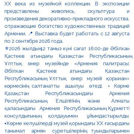
⚜️2026 жылдың 12 тамыз күні сағат 16:00-де Әбілхан
Қастеев атындағы Қазақстан Республикасының
Ұлттық өнер музейінде «Армения палитрасы:
Әбілхан Қастеев атындағы Қазақстан
Республикасының Ұлттық өнер музейі қорынан»
көрмесінің салтанатты ашылуы өтеді. ▫️Көрме
Қазақстан Республикасындағы Армения
Республикасының Елшілігінің және Алматы
қаласындағы Армения Республикасының Құрметті
консулдығының қолдауымен ұйымдастырылды.
▪️Көрме келушілерді музей қорындағы ХХ ғасырдағы
танымал армян суретшілерінің туындыларымен