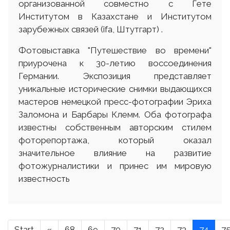
организованной совместно с Гете
Институтом в Казахстане и Институтом
зарубежных связей (ifa, Штутгарт) .
Фотовыставка "Путешествие во времени"
приурочена к 30-летию воссоединения
Германии. Экспозиция представляет
уникальные исторические снимки выдающихся
мастеров немецкой пресс-фотографии Эриха
Заломона и Барбары Клемм. Оба фотографа
известны собственным авторским стилем
фоторепортажа, который оказал
значительное влияние на развитие
фотожурналистики и принес им мировую
известность
Start
«
68
69
70
71
72
73
74
7