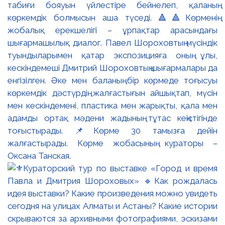
табиғи бояуын үйлестіре бейнелеп, қаланың
көркемдік болмысын аша түседі. 🔺🔺Көрменің
жобалық ерекшелігі – ұрпақтар арасындағы
шығармашылық диалог. Павел Шороховтың мүсіндік
туындыларымен қатар экспозицияға оның ұлы,
кескіндемеші Дмитрий Шороховтың шығармалары да
енгізілген. Әке мен баланың бір көрмеде тоғысуы
көркемдік дәстүрдің жалғастығын айшықтап, мүсін
мен кескіндемені, пластика мен жарықты, қала мен
адамды ортақ мәдени жадының тұтас кеңістігінде
тоғыстырады. 📌Көрме 30 тамызға дейін
жалғастырады. Көрме жобасының кураторы –
Оксана Танская.