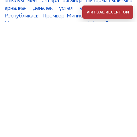
ашылуы мен іс-шара аясында шығармашылығына
арналған дөңгелек үстел өтті. 🔹Қазақстан
VIRTUAL RECEPTION
Республикасы Премьер-Министрінің орынбасары –
Мәдениет және ақпарат министрі Аида Ғалымқызы
Балаева Сахи Романовтың туғанына 100 жыл
толуына арналған «Дала симфониясы»
мерейтойлық көрмесінің ашылуына орай құттықтау
хатын жолдады. Құттықтау хатында Сахи
Романовтың қазақ бейнелеу өнерінде ұлттық
кескіндеме мен графиканың дамуына зор үлес қосқан
дара суретші екенін атап өтті. Сонымен қатар
көрменің суретшінің бай шығармашылық мұрасын
жаңаша зерделеп, кейінгі ұрпаққа насихаттаудағы
маңызына тоқталып, көрменің табысты өтуіне
тілектестік білдірді. Құттықтау хатын музей
директоры Жұмабекова Гүлайым Мұсағұлқызы
оқып берді. 🔸Халық суретшісі Сахи Романовтың
мерейтойлық көрмесі оның кең көлемді көркем