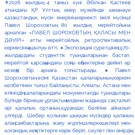
⚜️2026 жылдың 4 тамыз күні Әбілхан Қастеев
атындағы ҚР Ұлттық өнер музейінде заманауи
қазақстандық мүсін өнерінің көрнекті өкілі мүсінші
Павел Шороховтың 80 жылдық мерейтойына
арналған «ПАВЕЛ ШОРОХОВТЫҢ ҚАЛАСЫ МЕН
ДӘУІРІ» атты мерейтойлық ретроспективалық
көрмесінің ашылуы өтті. 🔹Экспозиция суретшінің 1970-
жылдардағы студенттік туындыларынан бастап,
мерейтой қарсаңындағы соңғы еңбектеріне дейінгі әр
кезеңді бір арнаға тоғыстырады. 🔸Павел
Шороховтың есімі Қазақстан қалаларының көркем
келбетімен тығыз байланысты, Алматы, Астана мен
еліміздің қалаларындағы монументалды туындылары
бүгінде бірнеше ұрпақтың мәдени жадында сақталып
әрі қалалық ортаның құрамдас бөлігіне айналып
үлгерді. Шебер қолынан шыққан мүсіндер қаланың
алаң-саябақтарына, жаяу жүргіншілеркөшелері мен
қоғамдық кеңістіктерге көрік беріп, сәулет пен өмірдің