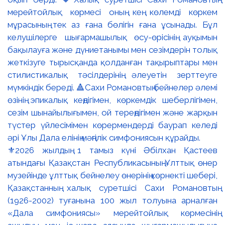
⚜️2026 жылдың 1 тамыз күні Әбілхан Қастеев
атындағы Қазақстан Республикасының Ұлттық өнер
музейінде ұлттық бейнелеу өнерінің көрнекті шебері,
Қазақстанның халық суретшісі Сахи Романовтың
(1926-2002) туғанына 100 жыл толуына арналған
«Дала симфониясы» мерейтойлық көрмесінің