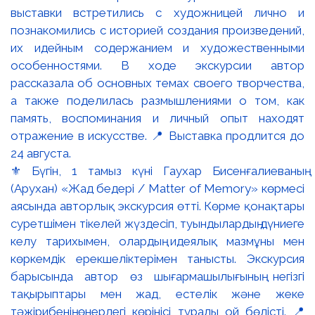
⚜️ Бүгін, 1 тамыз күні Гаухар Бисенғалиеваның
(Арухан) «Жад бедері / Matter of Memory» көрмесі
аясында авторлық экскурсия өтті. Көрме қонақтары
суретшімен тікелей жүздесіп, туындылардың дүниеге
келу тарихымен, олардың идеялық мазмұны мен
көркемдік ерекшеліктерімен танысты. Экскурсия
барысында автор өз шығармашылығының негізгі
тақырыптары мен жад, естелік және жеке
тәжірибенің өнердегі көрінісі туралы ой бөлісті. 📍