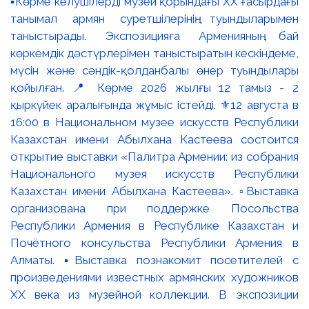
▪️Көрме келушілерді музей қорындағы ХХ ғасырдағы
танымал армян суретшілерінің туындыларымен
таныстырады. Экспозицияға Арменияның бай
көркемдік дәстүрлерімен таныстыратын кескіндеме,
мүсін және сәндік-қолданбалы өнер туындылары
қойылған. 📍 Көрме 2026 жылғы 12 тамыз - 2
қыркүйек аралығында жұмыс істейді. ⚜️12 августа в
16:00 в Национальном музее искусств Республики
Казахстан имени Абылхана Кастеева состоится
открытие выставки «Палитра Армении: из собрания
Национального музея искусств Республики
Казахстан имени Абылхана Кастеева». ▫️Выставка
организована при поддержке Посольства
Республики Армения в Республике Казахстан и
Почётного консульства Республики Армения в
Алматы. ▪️Выставка познакомит посетителей с
произведениями известных армянских художников
XX века из музейной коллекции. В экспозиции