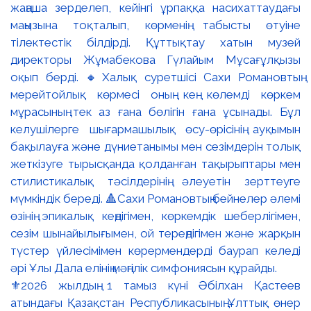
⚜️2026 жылдың 1 тамыз күні Әбілхан Қастеев
атындағы Қазақстан Республикасының Ұлттық өнер