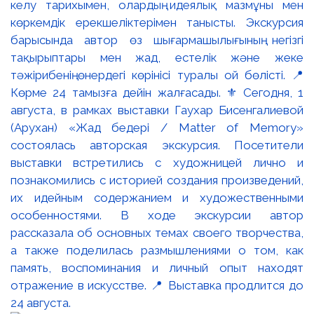
келу тарихымен, олардың идеялық мазмұны мен
көркемдік ерекшеліктерімен танысты. Экскурсия
барысында автор өз шығармашылығының негізгі
тақырыптары мен жад, естелік және жеке
тәжірибенің өнердегі көрінісі туралы ой бөлісті. 📍
Көрме 24 тамызға дейін жалғасады. ⚜️ Сегодня, 1
августа, в рамках выставки Гаухар Бисенгалиевой
(Арухан) «Жад бедері / Matter of Memory»
состоялась авторская экскурсия. Посетители
выставки встретились с художницей лично и
познакомились с историей создания произведений,
их идейным содержанием и художественными
особенностями. В ходе экскурсии автор
рассказала об основных темах своего творчества,
а также поделилась размышлениями о том, как
память, воспоминания и личный опыт находят
отражение в искусстве. 📍 Выставка продлится до
24 августа.