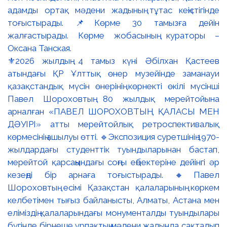
⚜️2026 жылдың 4 тамыз күні Әбілхан Қастеев
атындағы ҚР Ұлттық өнер музейінде заманауи
қазақстандық мүсін өнерінің көрнекті өкілі мүсінші
Павел Шороховтың 80 жылдық мерейтойына
арналған «ПАВЕЛ ШОРОХОВТЫҢ ҚАЛАСЫ МЕН
ДӘУІРІ» атты мерейтойлық ретроспективалық
көрмесінің ашылуы өтті. 🔹Экспозиция суретшінің 1970-
жылдардағы студенттік туындыларынан бастап,
мерейтой қарсаңындағы соңғы еңбектеріне дейінгі әр
кезеңді бір арнаға тоғыстырады. 🔸Павел
Шороховтың есімі Қазақстан қалаларының көркем
келбетімен тығыз байланысты, Алматы, Астана мен
еліміздің қалаларындағы монументалды туындылары
бүгінде бірнеше ұрпақтың мәдени жадында сақталып