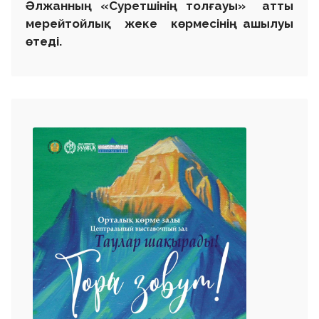
Әлжанның «Суретшінің толғауы» атты
мерейтойлық жеке көрмесінің ашылуы
өтеді.