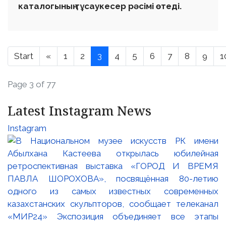
каталогының тұсаукесер рәсімі өтеді.
Start
«
1
2
3
4
5
6
7
8
9
1
Page 3 of 77
Latest Instagram News
Instagram