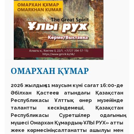
ОМАРХАН ҚҰМАР
2026 жылдың 11 маусым күні сағат 16:00-де
Әбілхан Қастеев атындағы Қазақстан
Республикасы Ұлттық өнер музейінде
талантты кескіндемеші, Қазақстан
Республикасы Суретшілер одағының
мүшесі Омархан Құмардың «ҰЛЫ РУХ» атты
жеке көрмесінің салтанатты ашылуы мен