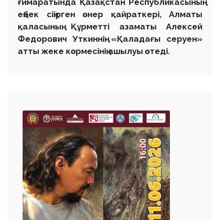
ғимаратында Қазақстан Республикасының
еңбек сіңірген өнер қайраткері, Алматы
қаласының Құрметті азаматы Алексей
Федорович Уткиннің «Қаладағы серуен»
атты жеке көрмесінің ашылуы өтеді.