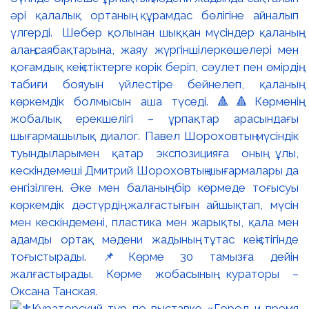
әрі қалалық ортаның құрамдас бөлігіне айналып
үлгерді. Шебер қолынан шыққан мүсіндер қаланың
алаң-саябақтарына, жаяу жүргіншілеркөшелері мен
қоғамдық кеңістіктерге көрік беріп, сәулет пен өмірдің
табиғи бояуын үйлестіре бейнелеп, қаланың
көркемдік болмысын аша түседі. 🔺🔺Көрменің
жобалық ерекшелігі – ұрпақтар арасындағы
шығармашылық диалог. Павел Шороховтың мүсіндік
туындыларымен қатар экспозицияға оның ұлы,
кескіндемеші Дмитрий Шороховтың шығармалары да
енгізілген. Әке мен баланың бір көрмеде тоғысуы
көркемдік дәстүрдің жалғастығын айшықтап, мүсін
мен кескіндемені, пластика мен жарықты, қала мен
адамды ортақ мәдени жадының тұтас кеңістігінде
тоғыстырады. 📌Көрме 30 тамызға дейін
жалғастырады. Көрме жобасының кураторы –
Оксана Танская.