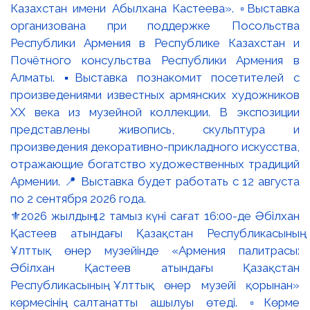
⚜️2026 жылдың 12 тамыз күні сағат 16:00-де Әбілхан
Қастеев атындағы Қазақстан Республикасының
Ұлттық өнер музейінде «Армения палитрасы:
Әбілхан Қастеев атындағы Қазақстан
Республикасының Ұлттық өнер музейі қорынан»
көрмесінің салтанатты ашылуы өтеді. ▫️Көрме