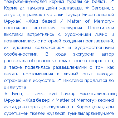
⚜️ Бүгін, 1 тамыз күні Гаухар Бисенғалиеваның
(Арухан) «Жад бедері / Matter of Memory» көрмесі
аясында авторлық экскурсия өтті. Көрме қонақтары
суретшімен тікелей жүздесіп, туындылардың дүниеге