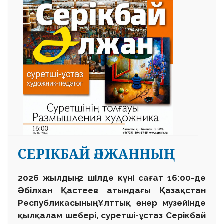
СЕРІКБАЙ ӘЛЖАННЫҢ
2026 жылдың 2 шілде күні сағат 16:00-де
Әбілхан Қастеев атындағы Қазақстан
Республикасының Ұлттық өнер музейінде
қылқалам шебері, суретші-ұстаз Серікбай