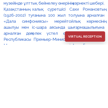
музейінде ұлттық бейнелеу өнерінің көрнекті шебері,
Қазақстанның халық суретшісі Сахи Романовтың
(1926-2002) туғанына 100 жыл толуына арналған
«Дала симфониясы» мерейтойлық көрмесінің
ашылуы мен іс-шара аясында шығармашылығына
арналған дөңгелек үстел өтті. 🔹Қазақстан
VIRTUAL RECEPTION
Республикасы Премьер-Министрінің орынбасары –
Мәдениет және ақпарат министрі Аида Ғалымқызы
Балаева Сахи Романовтың туғанына 100 жыл
толуына арналған «Дала симфониясы»
мерейтойлық көрмесінің ашылуына орай құттықтау
хатын жолдады. Құттықтау хатында Сахи
Романовтың қазақ бейнелеу өнерінде ұлттық
кескіндеме мен графиканың дамуына зор үлес қосқан
дара суретші екенін атап өтті. Сонымен қатар
көрменің суретшінің бай шығармашылық мұрасын
жаңаша зерделеп, кейінгі ұрпаққа насихаттаудағы
маңызына тоқталып, көрменің табысты өтуіне