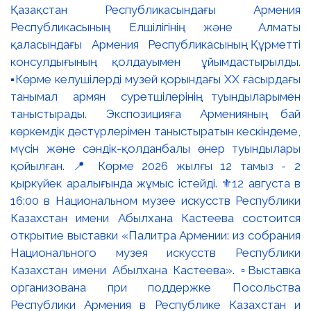
Қазақстан Республикасындағы Армения
Республикасының Елшілігінің және Алматы
қаласындағы Армения Республикасының Құрметті
консулдығының қолдауымен ұйымдастырылды.
▪️Көрме келушілерді музей қорындағы ХХ ғасырдағы
танымал армян суретшілерінің туындыларымен
таныстырады. Экспозицияға Арменияның бай
көркемдік дәстүрлерімен таныстыратын кескіндеме,
мүсін және сәндік-қолданбалы өнер туындылары
қойылған. 📍 Көрме 2026 жылғы 12 тамыз - 2
қыркүйек аралығында жұмыс істейді. ⚜️12 августа в
16:00 в Национальном музее искусств Республики
Казахстан имени Абылхана Кастеева состоится
открытие выставки «Палитра Армении: из собрания
Национального музея искусств Республики
Казахстан имени Абылхана Кастеева». ▫️Выставка
организована при поддержке Посольства
Республики Армения в Республике Казахстан и