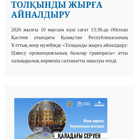
ТОЛҚЫНДЫ ЖЫРҒА
АЙНАЛДЫРУ
2026 жылғы 10 маусым күні сағат 13:30-да
Әбілхан
Қастеев атындағы Қазақстан Республикасының
Ұлттық өнер музейінде «Толқынды жырға айналдыру:
Цзянсу провинциясының балалар гравюрасы»
атты
халықаралық көрменің салтанатты ашылуы өтеді.