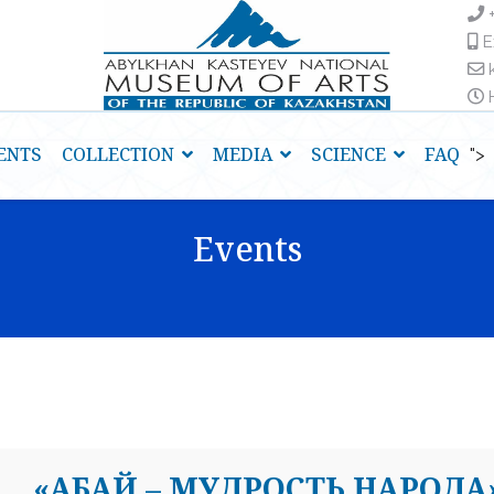
E
H
ENTS
COLLECTION
MEDIA
SCIENCE
FAQ
">
Events
«АБАЙ – МУДРОСТЬ НАРОДА