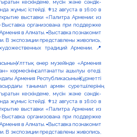
асының Ұлттық өнер музейінде «Армения
н» көрмесінің салтанатты ашылуы өтеді.
ындағы Армения Республикасының Құрметті
сырдағы танымал армян суретшілерінің
ыратын кескіндеме, мүсін және сәндік-
 жұмыс істейді. ⚜️12 августа в 16:00 в
ткрытие выставки «Палитра Армении: из
▫️Выставка организована при поддержке
рмения в Алматы. ▪️Выставка познакомит
и. В экспозиции представлены живопись,