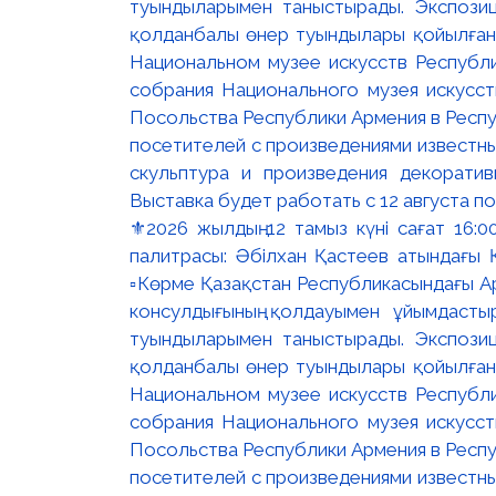
⚜️2026 жылдың 12 тамыз күні сағат 16
палитрасы: Әбілхан Қастеев атындағы Қ
▫️Көрме Қазақстан Республикасындағы Ар
консулдығының қолдауымен ұйымдастыр
туындыларымен таныстырады. Экспозици
қолданбалы өнер туындылары қойылған. 
Национальном музее искусств Республи
собрания Национального музея искусст
Посольства Республики Армения в Респу
посетителей с произведениями известны