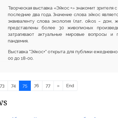
Творческая выставка «Эйкос +» знакомит зрителя 
последние два года. Значение слова эйкос являет
эквиваленту слова экология (лат. оіkos – дом, ж
представлены более 30 живописных произвед
затрагивают актуальные мировые вопросы и 
пандемия.
Выставка "Эйкос+" открыта для публики ежедневно,
00 до 18-00.
73
74
75
76
77
»
End
ws