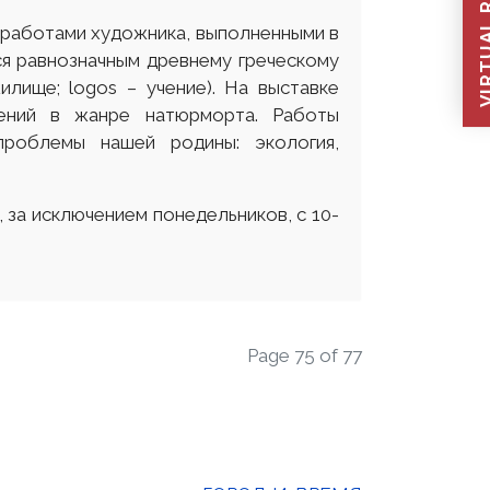
VIRTUAL REC
с работами художника, выполненными в
ся равнозначным древнему греческому
илище; logos – учение). На выставке
ений в жанре натюрморта. Работы
проблемы нашей родины: экология,
 за исключением понедельников, с 10-
Page 75 of 77