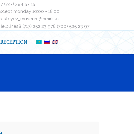
+7 (727) 394 57 15
xcept monday 10:00 - 18:00
kasteyev_museum@nmirk.kz
elplinesㅤ8 (717) 252 23 97ㅤㅤ8 (700) 525 23 97
RECEPTION
»