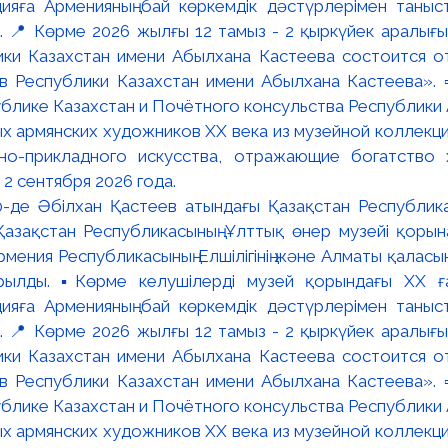
:00-де Әбілхан Қастеев атындағы Қазақстан Республик
азақстан Республикасының Ұлттық өнер музейі қорына
мения Республикасының Елшілігінің және Алматы қалас
ылды. ▪️Көрме келушілерді музей қорындағы ХХ ға
яға Арменияның бай көркемдік дәстүрлерімен таныст
📍 Көрме 2026 жылғы 12 тамыз - 2 қыркүйек аралығында
ки Казахстан имени Абылхана Кастеева состоится о
в Республики Казахстан имени Абылхана Кастеева». 
блике Казахстан и Почётного консульства Республики А
х армянских художников XX века из музейной коллекци