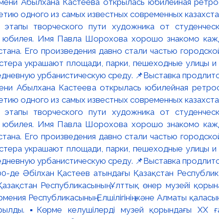
мени Абылхана Кастеева открылась юбилейная ретр
ю одного из самых известных современных казахста
 этапы творческого пути художника от студенческ
и юбилея. Имя Павла Шорохова хорошо знакомо кажд
стана. Его произведения давно стали частью городско
астера украшают площади, парки, пешеходные улицы и
едневную урбанистическую среду. 📌Выставка продлится