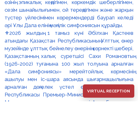
⚜️2026 жылдың 1 тамыз күні Әбілхан Қастеев
атындағы Қазақстан Республикасының Ұлттық өнер
музейінде ұлттық бейнелеу өнерінің көрнекті шебері,
Қазақстанның халық суретшісі Сахи Романовтың
(1926-2002) туғанына 100 жыл толуына арналған
«Дала симфониясы» мерейтойлық көрмесінің
ашылуы мен іс-шара аясында шығармашылығына
арналған дөңгелек үстел өтті. 🔹Қазақстан
VIRTUAL RECEPTION
Республикасы Премьер-Министрінің орынбасары –
Мәдениет және ақпарат министрі Аида Ғалымқызы
Балаева Сахи Романовтың туғанына 100 жыл
толуына арналған «Дала симфониясы»
мерейтойлық көрмесінің ашылуына орай құттықтау
хатын жолдады. Құттықтау хатында Сахи