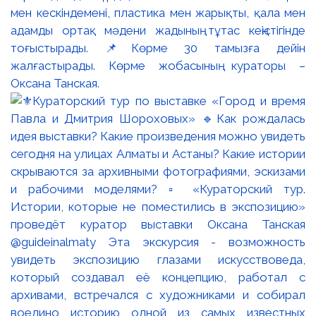
мен кескіндемені, пластика мен жарықты, қала мен
адамды ортақ мәдени жадының тұтас кеңістігінде
тоғыстырады. 📌Көрме 30 тамызға дейін
жалғастырады. Көрме жобасының кураторы –
Оксана Танская.