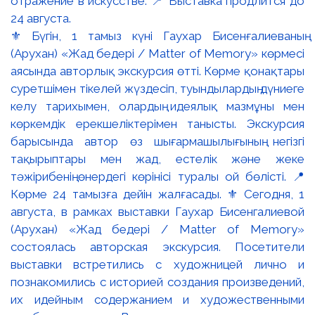
⚜️ Бүгін, 1 тамыз күні Гаухар Бисенғалиеваның
(Арухан) «Жад бедері / Matter of Memory» көрмесі
аясында авторлық экскурсия өтті. Көрме қонақтары
суретшімен тікелей жүздесіп, туындылардың дүниеге
келу тарихымен, олардың идеялық мазмұны мен
көркемдік ерекшеліктерімен танысты. Экскурсия
барысында автор өз шығармашылығының негізгі
тақырыптары мен жад, естелік және жеке
тәжірибенің өнердегі көрінісі туралы ой бөлісті. 📍
Көрме 24 тамызға дейін жалғасады. ⚜️ Сегодня, 1
августа, в рамках выставки Гаухар Бисенгалиевой
(Арухан) «Жад бедері / Matter of Memory»
состоялась авторская экскурсия. Посетители
выставки встретились с художницей лично и
познакомились с историей создания произведений,
их идейным содержанием и художественными