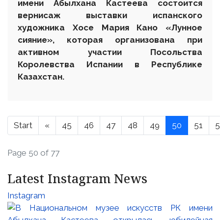
имени Абылхана Кастеева состоится
вернисаж выставки испанского
художника Хосе Мария Кано
«Лунное
сияние
», которая организована при
активном участии Посольства
Королевства Испании в Республике
Казахстан.
Start
«
45
46
47
48
49
50
51
5
Page 50 of 77
Latest Instagram News
Instagram