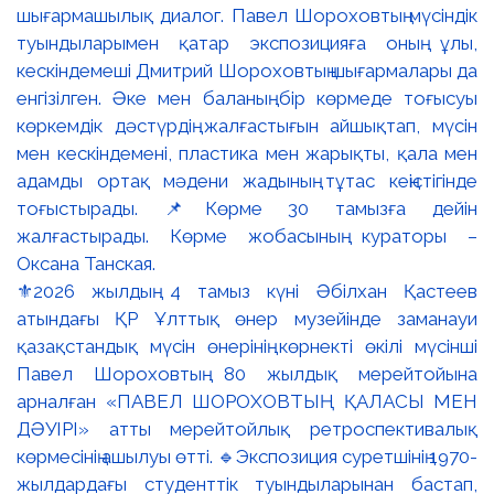
⚜️2026 жылдың 4 тамыз күні Әбілхан Қастеев
атындағы ҚР Ұлттық өнер музейінде заманауи
қазақстандық мүсін өнерінің көрнекті өкілі мүсінші
Павел Шороховтың 80 жылдық мерейтойына
арналған «ПАВЕЛ ШОРОХОВТЫҢ ҚАЛАСЫ МЕН
ДӘУІРІ» атты мерейтойлық ретроспективалық
көрмесінің ашылуы өтті. 🔹Экспозиция суретшінің 1970-
жылдардағы студенттік туындыларынан бастап,