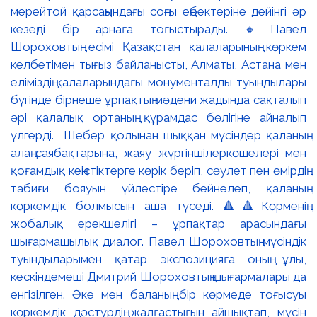
мерейтой қарсаңындағы соңғы еңбектеріне дейінгі әр
кезеңді бір арнаға тоғыстырады. 🔸Павел
Шороховтың есімі Қазақстан қалаларының көркем
келбетімен тығыз байланысты, Алматы, Астана мен
еліміздің қалаларындағы монументалды туындылары
бүгінде бірнеше ұрпақтың мәдени жадында сақталып
әрі қалалық ортаның құрамдас бөлігіне айналып
үлгерді. Шебер қолынан шыққан мүсіндер қаланың
алаң-саябақтарына, жаяу жүргіншілеркөшелері мен
қоғамдық кеңістіктерге көрік беріп, сәулет пен өмірдің
табиғи бояуын үйлестіре бейнелеп, қаланың
көркемдік болмысын аша түседі. 🔺🔺Көрменің
жобалық ерекшелігі – ұрпақтар арасындағы
шығармашылық диалог. Павел Шороховтың мүсіндік
туындыларымен қатар экспозицияға оның ұлы,
кескіндемеші Дмитрий Шороховтың шығармалары да
енгізілген. Әке мен баланың бір көрмеде тоғысуы
көркемдік дәстүрдің жалғастығын айшықтап, мүсін