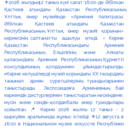
⚜️2026 жылдың 12 тамыз күні сағат 16:00-де Әбілхан
Қастеев атындағы Қазақстан Республикасының
Ұлттық өнер музейінде «Армения палитрасы:
Әбілхан Қастеев атындағы Қазақстан
Республикасының Ұлттық өнер музейі қорынан»
көрмесінің салтанатты ашылуы өтеді. ▫️Көрме
Қазақстан Республикасындағы Армения
Республикасының Елшілігінің және Алматы
қаласындағы Армения Республикасының Құрметті
консулдығының қолдауымен ұйымдастырылды.
▪️Көрме келушілерді музей қорындағы ХХ ғасырдағы
танымал армян суретшілерінің туындыларымен
таныстырады. Экспозицияға Арменияның бай
көркемдік дәстүрлерімен таныстыратын кескіндеме,
мүсін және сәндік-қолданбалы өнер туындылары
қойылған. 📍 Көрме 2026 жылғы 12 тамыз - 2
қыркүйек аралығында жұмыс істейді. ⚜️12 августа в
16:00 в Национальном музее искусств Республики