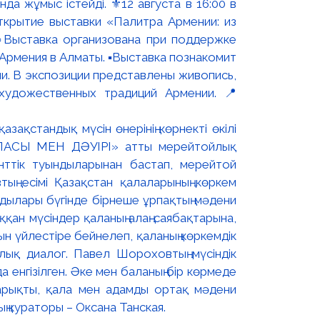
 жұмыс істейді. ⚜️12 августа в 16:00 в
ткрытие выставки «Палитра Армении: из
▫️Выставка организована при поддержке
рмения в Алматы. ▪️Выставка познакомит
и. В экспозиции представлены живопись,
художественных традиций Армении. 📍