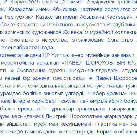
📍 Көрме 2026 жылғы 12 тамыз - 2 қыркүйек аралығында
ки Казахстан имени Абылхана Кастеева состоится о
в Республики Казахстан имени Абылхана Кастеева». 
блике Казахстан и Почётного консульства Республики А
х армянских художников XX века из музейной коллекци
вно-прикладного искусства, отражающие богатство 
 2 сентября 2026 года.