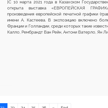
}С 10 марта 2021 года в Казахском Государстве
открыта выставка «ЕВРОПЕЙСКАЯ ГРАФИКА
произведения европейской печатной графики (г
имени А. Кастеева. В экспозицию включено бол
Франции и Голландии, среди которых такие извест
Калло, Рембрандт Ван Рейн, Антони Ватерло, Ян Ли
72
73
74
75
76
»
End