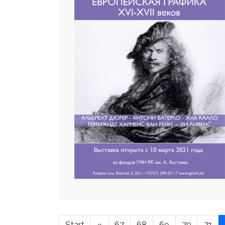
Start
«
67
68
69
70
71