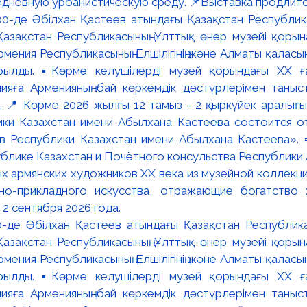
едневную урбанистическую среду. 📌Выставка продлится
:00-де Әбілхан Қастеев атындағы Қазақстан Республик
азақстан Республикасының Ұлттық өнер музейі қорына
мения Республикасының Елшілігінің және Алматы қалас
ылды. ▪️Көрме келушілерді музей қорындағы ХХ ға
яға Арменияның бай көркемдік дәстүрлерімен таныст