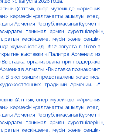
 до 30 августа 2026 года.
асының Ұлттық өнер музейінде «Армения
н» көрмесінің салтанатты ашылуы өтеді.
ындағы Армения Республикасының Құрметті
сырдағы танымал армян суретшілерінің
ыратын кескіндеме, мүсін және сәндік-