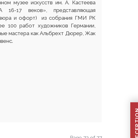
нном музее искусств им. А. Кастеева
 16-17 веков», представляющая
равюра и офорт) из собрания ГМИ РК
ее 100 работ художников Германии,
ные мастера как Альбрехт Дюрер, Жак
венс.
Page 72 of 77