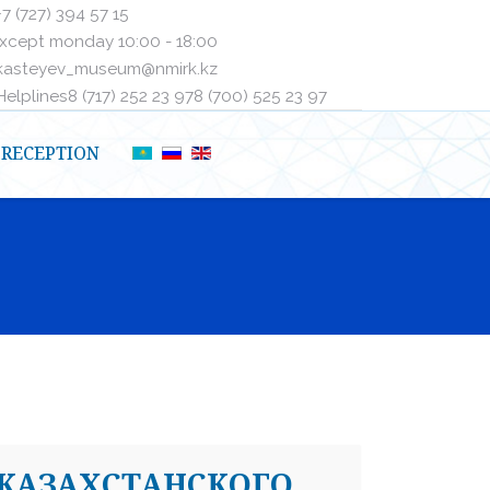
+7 (727) 394 57 15
xcept monday 10:00 - 18:00
kasteyev_museum@nmirk.kz
elplinesㅤ8 (717) 252 23 97ㅤㅤ8 (700) 525 23 97
RECEPTION
 КАЗАХСТАНСКОГО