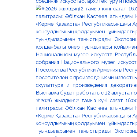
соединяя искусство, архитектуру и повс
⚜️2026 жылдың 12 тамыз күні сағат 16
палитрасы: Әбілхан Қастеев атындағы Қ
▫️Көрме Қазақстан Республикасындағы Ар
консулдығының қолдауымен ұйымдастыр
туындыларымен таныстырады. Экспозици