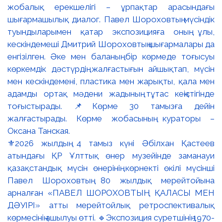
⚜️2026 жылдың 4 тамыз күні Әбілхан Қастеев
атындағы ҚР Ұлттық өнер музейінде заманауи
қазақстандық мүсін өнерінің көрнекті өкілі мүсінші
Павел Шороховтың 80 жылдық мерейтойына
арналған «ПАВЕЛ ШОРОХОВТЫҢ ҚАЛАСЫ МЕН
ДӘУІРІ» атты мерейтойлық ретроспективалық
көрмесінің ашылуы өтті. 🔹Экспозиция суретшінің 1970-