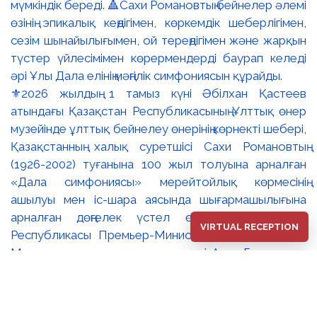
⚜️2026 жылдың 1 тамыз күні Әбілхан Қастеев
атындағы Қазақстан Республикасының Ұлттық өнер
музейінде ұлттық бейнелеу өнерінің көрнекті шебері,
Қазақстанның халық суретшісі Сахи Романовтың
(1926-2002) туғанына 100 жыл толуына арналған
«Дала симфониясы» мерейтойлық көрмесінің
ашылуы мен іс-шара аясында шығармашылығына
арналған дөңгелек үстел өтті. 🔹Қазақстан
VIRTUAL RECEPTION
Республикасы Премьер-Министрінің орынбасары –
Мәдениет және ақпарат министрі Аида Ғалымқызы
Балаева Сахи Романовтың туғанына 100 жыл
толуына арналған «Дала симфониясы»
мерейтойлық көрмесінің ашылуына орай құттықтау