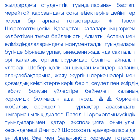
жылдардағы студенттік туындыларынан бастап,
мерейтой қарсаңындағы соңғы еңбектеріне дейінгі әр
кезеңді бір арнаға тоғыстырады. 🔸Павел
Шороховтың есімі Қазақстан қалаларының көркем
келбетімен тығыз байланысты, Алматы, Астана мен
еліміздің қалаларындағы монументалды туындылары
бүгінде бірнеше ұрпақтың мәдени жадында сақталып
әрі қалалық ортаның құрамдас бөлігіне айналып
үлгерді. Шебер қолынан шыққан мүсіндер қаланың
алаң-саябақтарына, жаяу жүргіншілеркөшелері мен
қоғамдық кеңістіктерге көрік беріп, сәулет пен өмірдің
табиғи бояуын үйлестіре бейнелеп, қаланың
көркемдік болмысын аша түседі. 🔺🔺Көрменің
жобалық ерекшелігі – ұрпақтар арасындағы
шығармашылық диалог. Павел Шороховтың мүсіндік
туындыларымен қатар экспозицияға оның ұлы,
кескіндемеші Дмитрий Шороховтың шығармалары да
енгізілген. Әке мен баланың бір көрмеде тоғысуы