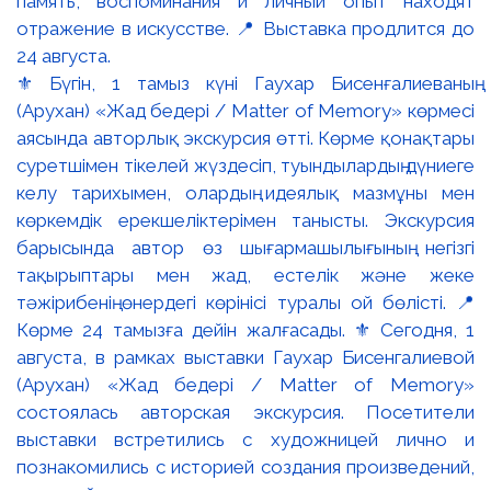
⚜️ Бүгін, 1 тамыз күні Гаухар Бисенғалиеваның
(Арухан) «Жад бедері / Matter of Memory» көрмесі
аясында авторлық экскурсия өтті. Көрме қонақтары
суретшімен тікелей жүздесіп, туындылардың дүниеге
келу тарихымен, олардың идеялық мазмұны мен
көркемдік ерекшеліктерімен танысты. Экскурсия
барысында автор өз шығармашылығының негізгі
тақырыптары мен жад, естелік және жеке
тәжірибенің өнердегі көрінісі туралы ой бөлісті. 📍
Көрме 24 тамызға дейін жалғасады. ⚜️ Сегодня, 1
августа, в рамках выставки Гаухар Бисенгалиевой
(Арухан) «Жад бедері / Matter of Memory»
состоялась авторская экскурсия. Посетители
выставки встретились с художницей лично и
познакомились с историей создания произведений,