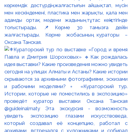
көркемдік дәстүрдің жалғастығын айшықтап, мүсін
мен кескіндемені, пластика мен жарықты, қала мен
адамды ортақ мәдени жадының тұтас кеңістігінде
тоғыстырады. 📌Көрме 30 тамызға дейін
жалғастырады. Көрме жобасының кураторы –
Оксана Танская.