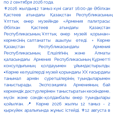
⚜️2026 жылдың 12 тамыз күні сағат 16:00-де Әбілхан
Қастеев атындағы Қазақстан Республикасының
Ұлттық өнер музейінде «Армения палитрасы:
Әбілхан Қастеев атындағы Қазақстан
Республикасының Ұлттық өнер музейі қорынан»
көрмесінің салтанатты ашылуы өтеді. ▫️Көрме
Қазақстан Республикасындағы Армения
Республикасының Елшілігінің және Алматы
қаласындағы Армения Республикасының Құрметті
консулдығының қолдауымен ұйымдастырылды.
▪️Көрме келушілерді музей қорындағы ХХ ғасырдағы
танымал армян суретшілерінің туындыларымен
таныстырады. Экспозицияға Арменияның бай
көркемдік дәстүрлерімен таныстыратын кескіндеме,
мүсін және сәндік-қолданбалы өнер туындылары
қойылған. 📍 Көрме 2026 жылғы 12 тамыз - 2
қыркүйек аралығында жұмыс істейді. ⚜️12 августа в