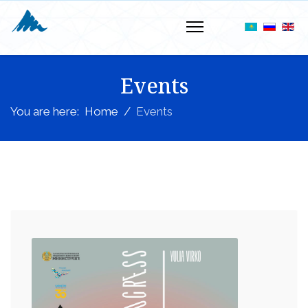
Events
You are here:
Home
Events