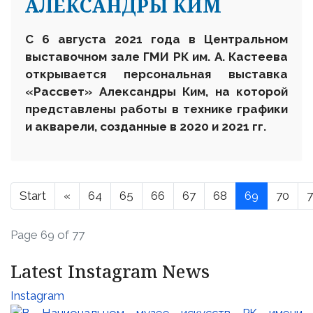
АЛЕКСАНДРЫ КИМ
С 6 августа 2021 года в Центральном
выставочном зале ГМИ РК им. А. Кастеева
открывается персональная выставка
«Рассвет» Александры Ким, на которой
представлены работы в технике графики
и акварели, созданные в 2020 и 2021 гг.
Start
«
64
65
66
67
68
69
70
7
Page 69 of 77
Latest Instagram News
Instagram