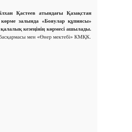
ілхан Қастеев атындағы Қазақстан
 көрме залында «Бояулар құпиясы»
қалалық кезеңінің көрмесі ашылады.
басқармасы мен «Өнер мектебі» КМҚК.