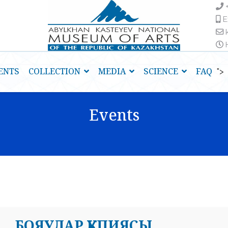
E
H
ENTS
COLLECTION
MEDIA
SCIENCE
FAQ
">
Events
БОЯУЛАР ҚҰПИЯСЫ