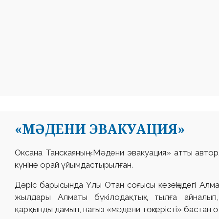
«МӘДЕНИ ЭВАКУАЦИЯ»
Оксана Танскаяның «Мәдени эвакуация» атты авторл
күніне орай ұйымдастырылған.
Дәріс барысында Ұлы Отан соғысы кезеңіндегі Алм
жылдары Алматы бүкілодақтық тылға айналып, 
қарқынды дамып, нағыз «мәдени төңкерісті» бастан ө