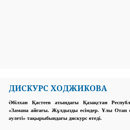
ДИСКУРС ХОДЖИКОВА
Әбілхан Қастеев атындағы Қазақстан Респуб
«Замана айғағы. Жұлдызды есімдер. Ұлы Ота
әулеті» тақырыбындағы дискурс өтеді.