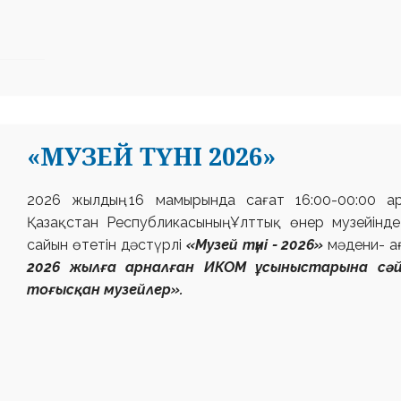
«МУЗЕЙ ТҮНІ 2026»
2026 жылдың 16 мамырында сағат 16:00-00:00 а
Қазақстан Республикасының Ұлттық өнер
музейінд
сайын өтетін дәстүрлі
«Музей түні - 2026»
мәдени-
а
2026 жылға арналған ИКОМ ұсыныстарына сә
тоғысқан музейлер».