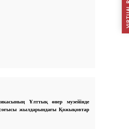
VIRTUAL REC
ликасының Ұлттық өнер музейінде
н соғысы жылдарындағы Қожықовтар