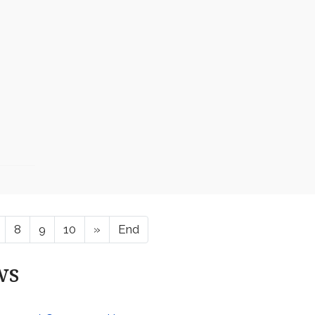
8
9
10
»
End
ws