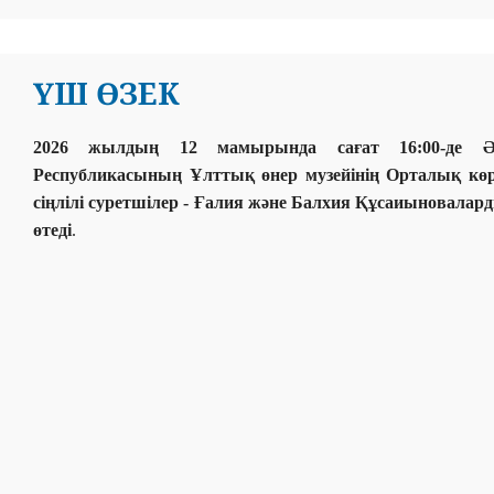
ҮШ ӨЗЕК
2026 жылдың 12 мамырында сағат 16:00-де Әб
Республикасының Ұлттық өнер музейінің Орталық көр
сіңлілі суретшілер - Ғалия және Балхия Құсаиыновал
өтеді
.