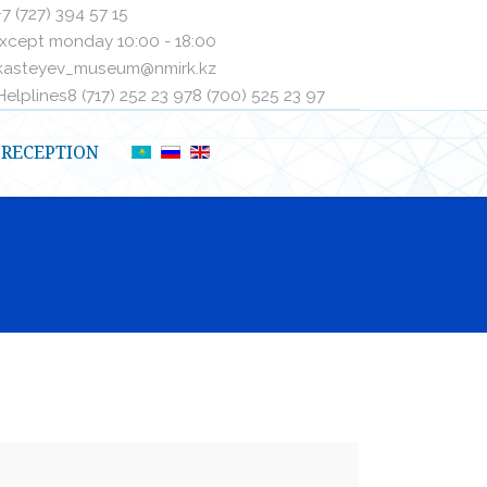
+7 (727) 394 57 15
xcept monday 10:00 - 18:00
kasteyev_museum@nmirk.kz
elplinesㅤ8 (717) 252 23 97ㅤㅤ8 (700) 525 23 97
RECEPTION