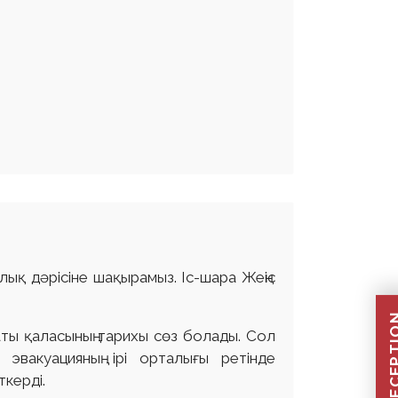
ық дәрісіне шақырамыз. Іс-шара Жеңіс
аты қаласының тарихы сөз болады. Сол
эвакуацияның ірі орталығы ретінде
ткерді.