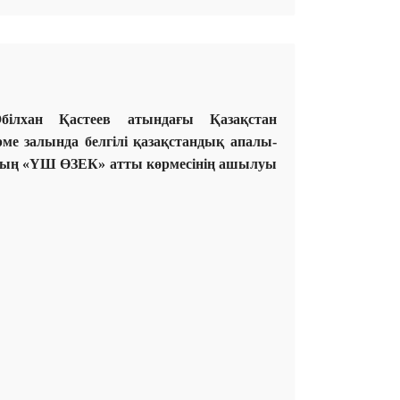
ілхан Қастеев атындағы Қазақстан
ме залында белгілі қазақстандық апалы-
ардың «ҮШ ӨЗЕК» атты көрмесінің ашылуы