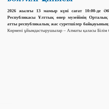
2026 жылғы 13 мамыр күні сағат 10:00-де Әб
Республикасы Ұлттық өнер музейінің Орталық
атты республикалық жас суретшілер байқауының 
Көрмені ұйымдастырушылар – Алматы қаласы Білім 