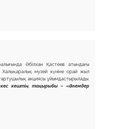
ралығында Әбілхан Қастеев атындағы
е Халықаралық музей күніне орай жыл
ғартушылық акциясы ұйымдастырылады.
йкес
кештің тақырыбы – «Әлемдер