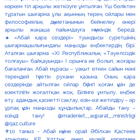
⚜️10 тамыз - Абай күніне орай Әбілхан Қастеев
атындағы ҚР Ұлттық өнер музейі көрермен