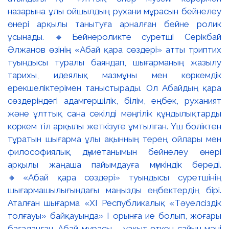
назарына ұлы ойшылдың рухани мұрасын бейнелеу
өнері арқылы танытуға арналған бейне ролик
ұсынады. 🔹Бейнероликте суретші Серікбай
Әлжанов өзінің «Абай қара сөздері» атты триптих
туындысы туралы баяндап, шығарманың жазылу
тарихы, идеялық мазмұны мен көркемдік
ерекшеліктерімен таныстырады. Ол Абайдың қара
сөздеріндегі адамгершілік, білім, еңбек, руханият
және ұлттық сана секілді мәңгілік құндылықтарды
көркем тіл арқылы жеткізуге ұмтылған. Үш бөліктен
тұратын шығарма ұлы ақынның терең ойлары мен
философиялық дүниетанымын бейнелеу өнері
арқылы жаңаша пайымдауға мүмкіндік береді.
🔸«Абай қара сөздері» туындысы суретшінің
шығармашылығындағы маңызды еңбектердің бірі.
Аталған шығарма «XI Республикалық «Тәуелсіздік
толғауы» байқауында» І орынға ие болып, жоғары
бағаланған. Абай мұрасы – уақыт өткен сайын мәні