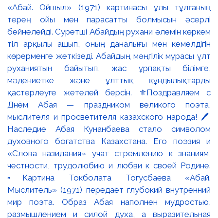
«Абай. Ойшыл» (1971) картинасы ұлы тұлғаның
терең ойы мен парасатты болмысын әсерлі
бейнелейді. Суретші Абайдың рухани әлемін көркем
тіл арқылы ашып, оның даналығы мен кемелдігін
көрерменге жеткізеді. Абайдың мәңгілік мұрасы ұлт
руханиятын байытып, жас ұрпақты білімге,
мәдениетке және ұлттық құндылықтарды
қастерлеуге жетелей берсін. ⚜️Поздравляем с
Днём Абая — праздником великого поэта,
мыслителя и просветителя казахского народа! 🖊️
Наследие Абая Кунанбаева стало символом
духовного богатства Казахстана. Его поэзия и
«Слова назидания» учат стремлению к знаниям,
честности, трудолюбию и любви к своей Родине.
▫️Картина Токболата Тогусбаева «Абай.
Мыслитель» (1971) передаёт глубокий внутренний
мир поэта. Образ Абая наполнен мудростью,
размышлением и силой духа, а выразительная