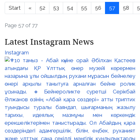
Start
«
52
53
54
55
56
57
58
5
Page 57 of 77
Latest Instagram News
Instagram