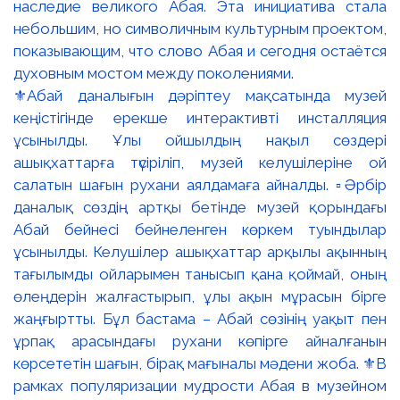
⚜️Абай даналығын дәріптеу мақсатында музей
кеңістігінде ерекше интерактивті инсталляция
ұсынылды. Ұлы ойшылдың нақыл сөздері
ашықхаттарға түсіріліп, музей келушілеріне ой
салатын шағын рухани аялдамаға айналды. ▫️Әрбір
даналық сөздің артқы бетінде музей қорындағы
Абай бейнесі бейнеленген көркем туындылар
ұсынылды. Келушілер ашықхаттар арқылы ақынның
тағылымды ойларымен танысып қана қоймай, оның
өлеңдерін жалғастырып, ұлы ақын мұрасын бірге
жаңғыртты. Бұл бастама – Абай сөзінің уақыт пен
ұрпақ арасындағы рухани көпірге айналғанын
көрсететін шағын, бірақ мағыналы мәдени жоба. ⚜️В
рамках популяризации мудрости Абая в музейном