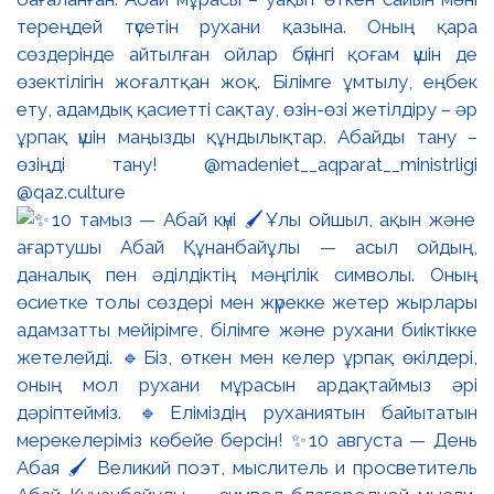
тереңдей түсетін рухани қазына. Оның қара
сөздерінде айтылған ойлар бүгінгі қоғам үшін де
өзектілігін жоғалтқан жоқ. Білімге ұмтылу, еңбек
ету, адамдық қасиетті сақтау, өзін-өзі жетілдіру – әр
ұрпақ үшін маңызды құндылықтар. Абайды тану –
өзіңді тану! @madeniet__aqparat__ministrligi
@qaz.culture