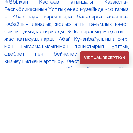
⚜️Әбілхан Қастеев атындағы Қазақстан
Республикасының Ұлттық өнер музейінде «10 тамыз
– Абай күні» қарсаңында балаларға арналған
«Абайдың даналық жолы» атты танымдық квест
ойыны ұйымдастырылды. 🔹Іс-шараның мақсаты –
жас қатысушыларды Абай Құнанбайұлының өмірі
мен шығармашылығымен таныстырып, ұлттық
әдебиет пен бейнелеу өнеріне деген
VIRTUAL RECEPTION
қызығушылығын арттыру. Квест барысында балалар
музей залдарын аралап, Әбілхан Қастеевтің «Жас
Абайдың портреті», Сәрсенбай Бейсенбаевтың
«Абай» портреті және Тоқболат Тоғысбаевтың
«Абай. Ойшыл» туындылары арқылы ақын тұлғасын
тереңірек таныды. 🔸Қатысушылар қызықты
тапсырмалар орындап, Абайдың өмірбаяны, қара
сөздері мен өлеңдері бойынша білімдерін сынады.
Зияткерлік ойын балалардың ой-өрісін кеңейтіп,
ұлттық құндылықтарға деген құрметін арттыруға