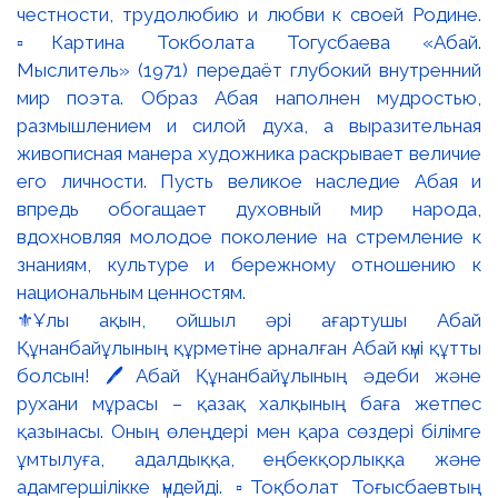
⚜️Ұлы ақын, ойшыл әрі ағартушы Абай
Құнанбайұлының құрметіне арналған Абай күні құтты
болсын! 🖊️Абай Құнанбайұлының әдеби және
рухани мұрасы – қазақ халқының баға жетпес
қазынасы. Оның өлеңдері мен қара сөздері білімге
ұмтылуға, адалдыққа, еңбекқорлыққа және
адамгершілікке үндейді. ▫️Тоқболат Тоғысбаевтың