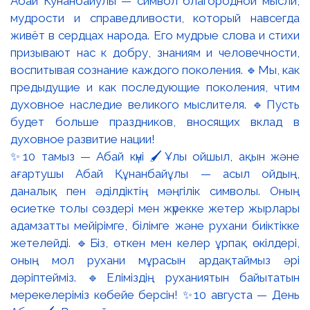
✨10 тамыз — Абай күні 🖌️Ұлы ойшыл, ақын және
ағартушы Абай Құнанбайұлы — асыл ойдың,
даналық пен әділдіктің мәңгілік символы. Оның
өсиетке толы сөздері мен жүрекке жетер жырлары
адамзатты мейірімге, білімге және рухани биіктікке
жетелейді. 🔹Біз, өткен мен келер ұрпақ өкілдері,
оның мол рухани мұрасын ардақтаймыз әрі
дәріптейміз. 🔹Еліміздің руханиятын байытатын
мерекелеріміз көбейе берсін! ✨10 августа — День