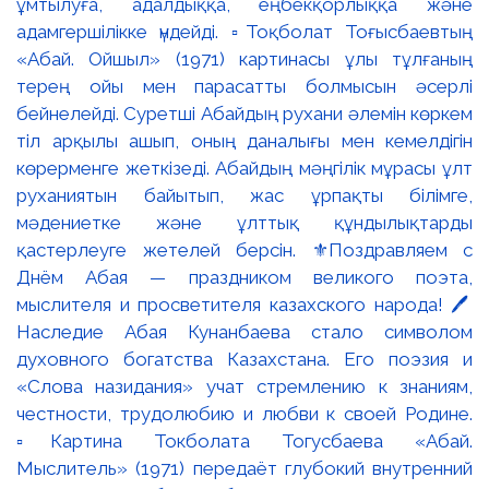
ұмтылуға, адалдыққа, еңбекқорлыққа және
адамгершілікке үндейді. ▫️Тоқболат Тоғысбаевтың
«Абай. Ойшыл» (1971) картинасы ұлы тұлғаның
терең ойы мен парасатты болмысын әсерлі
бейнелейді. Суретші Абайдың рухани әлемін көркем
тіл арқылы ашып, оның даналығы мен кемелдігін
көрерменге жеткізеді. Абайдың мәңгілік мұрасы ұлт
руханиятын байытып, жас ұрпақты білімге,
мәдениетке және ұлттық құндылықтарды
қастерлеуге жетелей берсін. ⚜️Поздравляем с
Днём Абая — праздником великого поэта,
мыслителя и просветителя казахского народа! 🖊️
Наследие Абая Кунанбаева стало символом
духовного богатства Казахстана. Его поэзия и
«Слова назидания» учат стремлению к знаниям,
честности, трудолюбию и любви к своей Родине.
▫️Картина Токболата Тогусбаева «Абай.
Мыслитель» (1971) передаёт глубокий внутренний