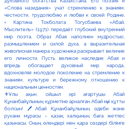
⚜️Ұлы ақын, ойшыл әрі ағартушы Абай
Құнанбайұлының құрметіне арналған Абай күні құтты
болсын! 🖊️Абай Құнанбайұлының әдеби және
рухани мұрасы – қазақ халқының баға жетпес
қазынасы. Оның өлеңдері мен қара сөздері білімге