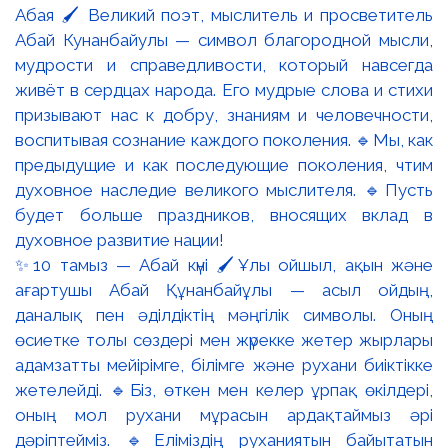
✨10 тамыз — Абай күні 🖌️Ұлы ойшыл, ақын және
ағартушы Абай Құнанбайұлы — асыл ойдың,
даналық пен әділдіктің мәңгілік символы. Оның
өсиетке толы сөздері мен жүрекке жетер жырлары
адамзатты мейірімге, білімге және рухани биіктікке
жетелейді. 🔹Біз, өткен мен келер ұрпақ өкілдері,
оның мол рухани мұрасын ардақтаймыз әрі
дәріптейміз. 🔹Еліміздің руханиятын байытатын