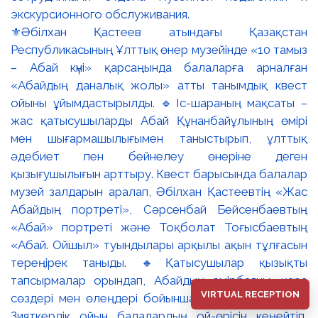
⚜️Әбілхан Қастеев атындағы Қазақстан
Республикасының Ұлттық өнер музейінде «10 тамыз
– Абай күні» қарсаңында балаларға арналған
«Абайдың даналық жолы» атты танымдық квест
ойыны ұйымдастырылды. 🔹Іс-шараның мақсаты –
жас қатысушыларды Абай Құнанбайұлының өмірі
мен шығармашылығымен таныстырып, ұлттық
әдебиет пен бейнелеу өнеріне деген
қызығушылығын арттыру. Квест барысында балалар
музей залдарын аралап, Әбілхан Қастеевтің «Жас
Абайдың портреті», Сәрсенбай Бейсенбаевтың
«Абай» портреті және Тоқболат Тоғысбаевтың
«Абай. Ойшыл» туындылары арқылы ақын тұлғасын
тереңірек таныды. 🔸Қатысушылар қызықты
тапсырмалар орындап, Абайдың өмірбаяны, қара
VIRTUAL RECEPTION
сөздері мен өлеңдері бойынша білімдерін сынады.
Зияткерлік ойын балалардың ой-өрісін кеңейтіп,