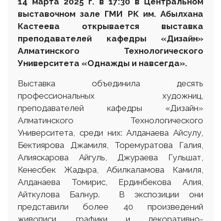
14 марта 2025 г. в 17:30 в Центральном
выставочном зале ГМИ РК им. Абылхана
Кастеева открывается выставка
преподавателей кафедры «Дизайн»
Алматинского Технологического
Университета
«Однажды и навсегда».
Выставка объединила десять
профессиональных художниц,
преподавателей кафедры «Дизайн»
Алматинского Технологического
Университета, среди них: Алданаева Айсулу,
Бектиярова Джамиля, Торемуратова Галия,
Алияскарова Айгуль, Джураева Гульшат,
Кенесбек Жадыра, Абилкаламова Камиля,
Алданаева Томирис, Ердинбекова Алия,
Айткулова Балнур. В экспозиции они
представили более 40 произведений
живописи, графики и декоративно-