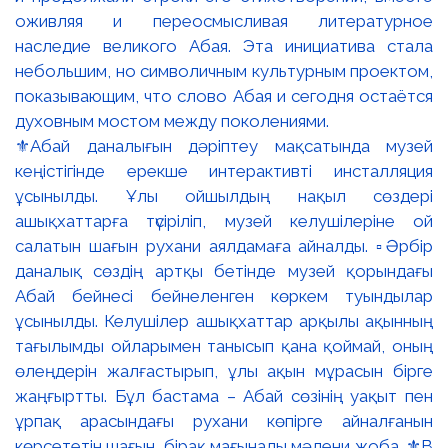
⚜️Абай даналығын дәріптеу мақсатында музей
кеңістігінде ерекше интерактивті инсталляция
ұсынылды. Ұлы ойшылдың нақыл сөздері
ашықхаттарға түсіріліп, музей келушілеріне ой
салатын шағын рухани аялдамаға айналды. ▫️Әрбір
даналық сөздің артқы бетінде музей қорындағы
Абай бейнесі бейнеленген көркем туындылар
ұсынылды. Келушілер ашықхаттар арқылы ақынның
тағылымды ойларымен танысып қана қоймай, оның
өлеңдерін жалғастырып, ұлы ақын мұрасын бірге
жаңғыртты. Бұл бастама – Абай сөзінің уақыт пен
ұрпақ арасындағы рухани көпірге айналғанын
көрсететін шағын, бірақ мағыналы мәдени жоба. ⚜️В