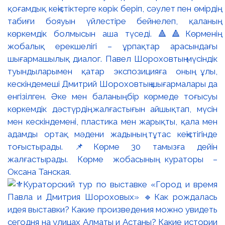
қоғамдық кеңістіктерге көрік беріп, сәулет пен өмірдің
табиғи бояуын үйлестіре бейнелеп, қаланың
көркемдік болмысын аша түседі. 🔺🔺Көрменің
жобалық ерекшелігі – ұрпақтар арасындағы
шығармашылық диалог. Павел Шороховтың мүсіндік
туындыларымен қатар экспозицияға оның ұлы,
кескіндемеші Дмитрий Шороховтың шығармалары да
енгізілген. Әке мен баланың бір көрмеде тоғысуы
көркемдік дәстүрдің жалғастығын айшықтап, мүсін
мен кескіндемені, пластика мен жарықты, қала мен
адамды ортақ мәдени жадының тұтас кеңістігінде
тоғыстырады. 📌Көрме 30 тамызға дейін
жалғастырады. Көрме жобасының кураторы –
Оксана Танская.