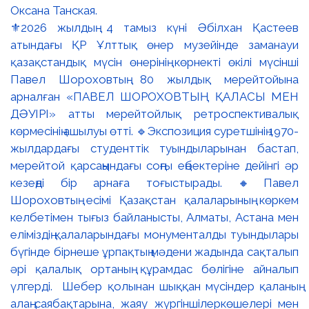
⚜️2026 жылдың 4 тамыз күні Әбілхан Қастеев
атындағы ҚР Ұлттық өнер музейінде заманауи
қазақстандық мүсін өнерінің көрнекті өкілі мүсінші
Павел Шороховтың 80 жылдық мерейтойына
арналған «ПАВЕЛ ШОРОХОВТЫҢ ҚАЛАСЫ МЕН
ДӘУІРІ» атты мерейтойлық ретроспективалық
көрмесінің ашылуы өтті. 🔹Экспозиция суретшінің 1970-
жылдардағы студенттік туындыларынан бастап,
мерейтой қарсаңындағы соңғы еңбектеріне дейінгі әр
кезеңді бір арнаға тоғыстырады. 🔸Павел
Шороховтың есімі Қазақстан қалаларының көркем
келбетімен тығыз байланысты, Алматы, Астана мен
еліміздің қалаларындағы монументалды туындылары
бүгінде бірнеше ұрпақтың мәдени жадында сақталып
әрі қалалық ортаның құрамдас бөлігіне айналып
үлгерді. Шебер қолынан шыққан мүсіндер қаланың
алаң-саябақтарына, жаяу жүргіншілеркөшелері мен