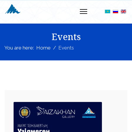
Events
You are here:
Home
Events