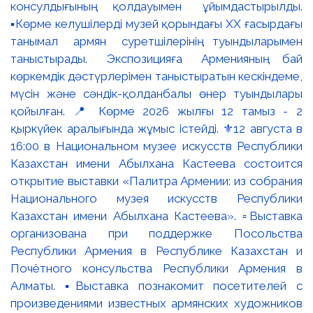
консулдығының қолдауымен ұйымдастырылды.
▪️Көрме келушілерді музей қорындағы ХХ ғасырдағы
танымал армян суретшілерінің туындыларымен
таныстырады. Экспозицияға Арменияның бай
көркемдік дәстүрлерімен таныстыратын кескіндеме,
мүсін және сәндік-қолданбалы өнер туындылары
қойылған. 📍 Көрме 2026 жылғы 12 тамыз - 2
қыркүйек аралығында жұмыс істейді. ⚜️12 августа в
16:00 в Национальном музее искусств Республики
Казахстан имени Абылхана Кастеева состоится
открытие выставки «Палитра Армении: из собрания
Национального музея искусств Республики
Казахстан имени Абылхана Кастеева». ▫️Выставка
организована при поддержке Посольства
Республики Армения в Республике Казахстан и
Почётного консульства Республики Армения в
Алматы. ▪️Выставка познакомит посетителей с
произведениями известных армянских художников