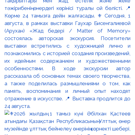
тақырыптары мен жад, естелік және жеке
тәжірибенің өнердегі көрінісі туралы ой бөлісті. 📍
Көрме 24 тамызға дейін жалғасады. ⚜️ Сегодня, 1
августа, в рамках выставки Гаухар Бисенгалиевой
(Арухан) «Жад бедері / Matter of Memory»
состоялась авторская экскурсия. Посетители
выставки встретились с художницей лично и
познакомились с историей создания произведений,
их идейным содержанием и художественными
особенностями. В ходе экскурсии автор
рассказала об основных темах своего творчества,
а также поделилась размышлениями о том, как
память, воспоминания и личный опыт находят
отражение в искусстве. 📍 Выставка продлится до
24 августа.