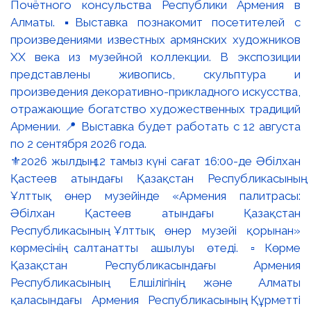
⚜️2026 жылдың 12 тамыз күні сағат 16:00-де Әбілхан
Қастеев атындағы Қазақстан Республикасының
Ұлттық өнер музейінде «Армения палитрасы:
Әбілхан Қастеев атындағы Қазақстан
Республикасының Ұлттық өнер музейі қорынан»
көрмесінің салтанатты ашылуы өтеді. ▫️Көрме
Қазақстан Республикасындағы Армения
Республикасының Елшілігінің және Алматы
қаласындағы Армения Республикасының Құрметті