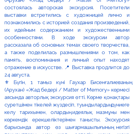
⚜️ Бүгін, 1 тамыз күні Гаухар Бисенғалиеваның
(Арухан) «Жад бедері / Matter of Memory» көрмесі
аясында авторлық экскурсия өтті. Көрме қонақтары
суретшімен тікелей жүздесіп, туындылардың дүниеге
келу тарихымен, олардың идеялық мазмұны мен
көркемдік ерекшеліктерімен танысты. Экскурсия
барысында автор өз шығармашылығының негізгі