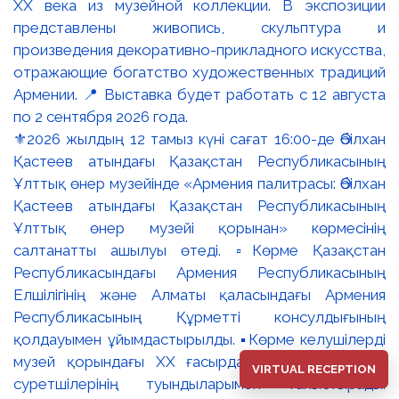
⚜️2026 жылдың 12 тамыз күні сағат 16:00-де Әбілхан
Қастеев атындағы Қазақстан Республикасының
Ұлттық өнер музейінде «Армения палитрасы: Әбілхан
Қастеев атындағы Қазақстан Республикасының
Ұлттық өнер музейі қорынан» көрмесінің
салтанатты ашылуы өтеді. ▫️Көрме Қазақстан
Республикасындағы Армения Республикасының
Елшілігінің және Алматы қаласындағы Армения
Республикасының Құрметті консулдығының
қолдауымен ұйымдастырылды. ▪️Көрме келушілерді
музей қорындағы ХХ ғасырдағы танымал армян
VIRTUAL RECEPTION
суретшілерінің туындыларымен таныстырады.