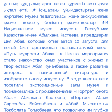
ұлттық құндылықтарға деген құрметін арттыруға
ықпал етті. 📌Іс-шараны ұйымдастырған және
жүргізген: Музей педагогикасы және экскурсиялық
қызмет көрсету бөлімінің қызметкерлері ⚜️В
Национальном музее искусств Республики
Казахстан имени Абылхана Кастеева, в преддверии
Дня Абая, который отмечается 10 августа, для
детей был организован познавательный квест
«Путь мудрости Абая». 🔹Целью мероприятия
стало знакомство юных участников с жизнью и
творчеством Абая Кунанбаева, а также развитие
интереса к национальной литературе и
изобразительному искусству. В ходе квеста дети
посетили экспозиционные залы музея и
познакомились с произведениями «Портрет юного
Абая» Абылхана Кастеева, «Портрет Абая»
Сарсенбая Бейсенбаева и «Абай. Мыслитель»
Токболата Тогысбаева, что позволило им глубже