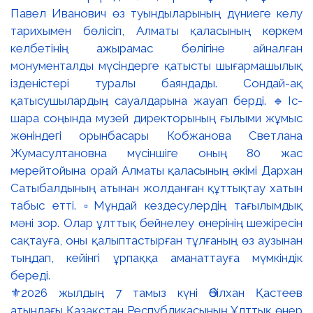
⚜️2026 жылдың 7 тамыз күні Әбілхан Қастеев
атындағы Қазақстан Республикасының Ұлттық өнер