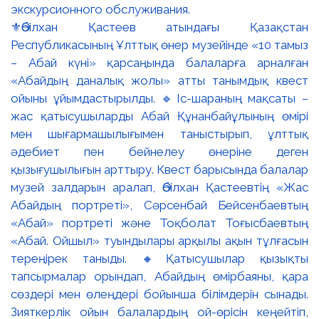
⚜️Әбілхан Қастеев атындағы Қазақстан
Республикасының Ұлттық өнер музейінде «10 тамыз
– Абай күні» қарсаңында балаларға арналған
«Абайдың даналық жолы» атты танымдық квест
ойыны ұйымдастырылды. 🔹Іс-шараның мақсаты –
жас қатысушыларды Абай Құнанбайұлының өмірі
мен шығармашылығымен таныстырып, ұлттық
әдебиет пен бейнелеу өнеріне деген
қызығушылығын арттыру. Квест барысында балалар
музей залдарын аралап, Әбілхан Қастеевтің «Жас
Абайдың портреті», Сәрсенбай Бейсенбаевтың
«Абай» портреті және Тоқболат Тоғысбаевтың
«Абай. Ойшыл» туындылары арқылы ақын тұлғасын
тереңірек таныды. 🔸Қатысушылар қызықты
тапсырмалар орындап, Абайдың өмірбаяны, қара
сөздері мен өлеңдері бойынша білімдерін сынады.
Зияткерлік ойын балалардың ой-өрісін кеңейтіп,