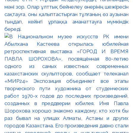
мәні зор. Олар ұлттық бейнелеу өнерінің шежіресін
сақтауға, оны қалыптастырған тұлғаның өз аузынан
тыңдап, кейінгі ұрпаққа аманаттауға мүмкіндік
береді.