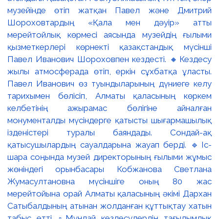
музейінде өтіп жатқан Павел және Дмитрий
Шороховтардың «Қала мен дәуір» атты
мерейтойлық көрмесі аясында музейдің ғылыми
қызметкерлері көрнекті қазақстандық мүсінші
Павел Иванович Шороховпен кездесті. 🔸Кездесу
жылы атмосферада өтіп, еркін сұхбатқа ұласты.
Павел Иванович өз туындыларының дүниеге келу
тарихымен бөлісіп, Алматы қаласының көркем
келбетінің ажырамас бөлігіне айналған
монументалды мүсіндерге қатысты шығармашылық
ізденістері туралы баяндады. Сондай-ақ
қатысушылардың сауалдарына жауап берді. 🔹Іс-
шара соңында музей директорының ғылыми жұмыс
жөніндегі орынбасары Кобжанова Светлана
Жумасултановна мүсіншіге оның 80 жас
мерейтойына орай Алматы қаласының әкімі Дархан
Сатыбалдының атынан жолданған құттықтау хатын
табыс етті. ▫️Мұндай кездесулердің тағылымдық