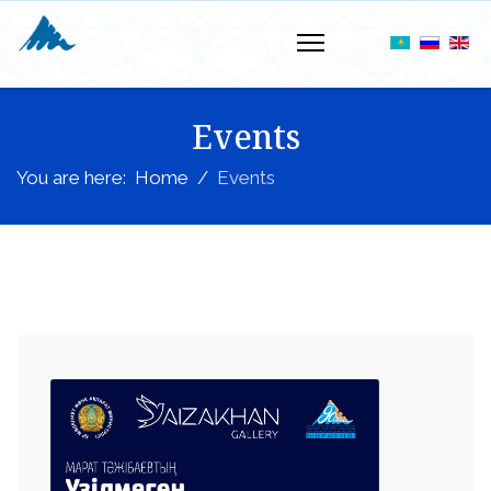
Events
You are here:
Home
Events