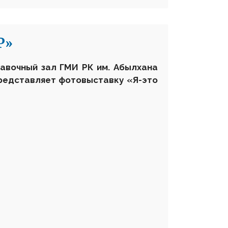
Р»
тавочный зал ГМИ РК
им. Абылхана
представляет фотовыставку «Я-это