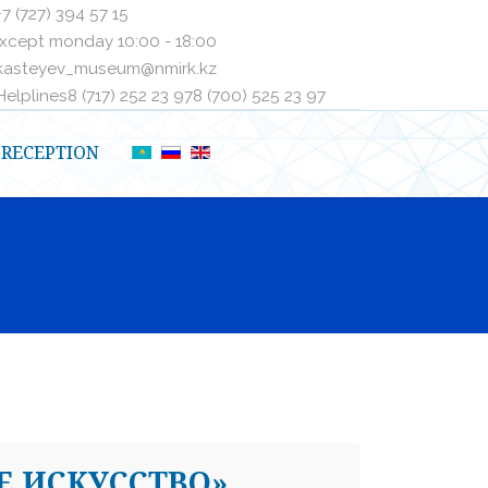
+7 (727) 394 57 15
xcept monday 10:00 - 18:00
kasteyev_museum@nmirk.kz
elplinesㅤ8 (717) 252 23 97ㅤㅤ8 (700) 525 23 97
RECEPTION
Е ИСКУССТВО»