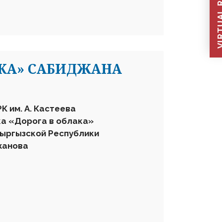
VIRTUAL REC
АКА» САБИДЖАНА
РК им. А. Кастеева
ка «Дорога в облака»
Кыргызской Республики
жанова