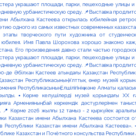
мени Абылхана Кастеева открылась юбилейная ретр
ю одного из самых известных современных казахста
 этапы творческого пути художника от студенческ
и юбилея. Имя Павла Шорохова хорошо знакомо кажд
стана. Его произведения давно стали частью городско
астера украшают площади, парки, пешеходные улицы и
едневную урбанистическую среду. 📌Выставка продлится