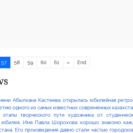
57
58
59
60
61
»
End
ws