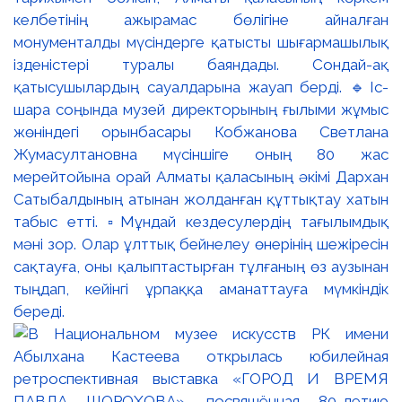
келбетінің ажырамас бөлігіне айналған
монументалды мүсіндерге қатысты шығармашылық
ізденістері туралы баяндады. Сондай-ақ
қатысушылардың сауалдарына жауап берді. 🔹Іс-
шара соңында музей директорының ғылыми жұмыс
жөніндегі орынбасары Кобжанова Светлана
Жумасултановна мүсіншіге оның 80 жас
мерейтойына орай Алматы қаласының әкімі Дархан
Сатыбалдының атынан жолданған құттықтау хатын
табыс етті. ▫️Мұндай кездесулердің тағылымдық
мәні зор. Олар ұлттық бейнелеу өнерінің шежіресін
сақтауға, оны қалыптастырған тұлғаның өз аузынан
тыңдап, кейінгі ұрпаққа аманаттауға мүмкіндік
береді.