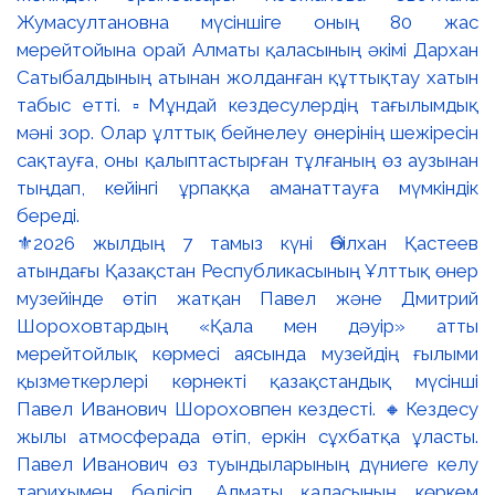
⚜️2026 жылдың 7 тамыз күні Әбілхан Қастеев
атындағы Қазақстан Республикасының Ұлттық өнер
музейінде өтіп жатқан Павел және Дмитрий
Шороховтардың «Қала мен дәуір» атты
мерейтойлық көрмесі аясында музейдің ғылыми
қызметкерлері көрнекті қазақстандық мүсінші
Павел Иванович Шороховпен кездесті. 🔸Кездесу
жылы атмосферада өтіп, еркін сұхбатқа ұласты.
Павел Иванович өз туындыларының дүниеге келу
тарихымен бөлісіп, Алматы қаласының көркем