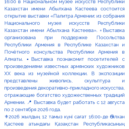
⚜️2026 жылдың 12 тамыз күні сағат 16:00-де Әбілхан
Қастеев атындағы Қазақстан Республикасының