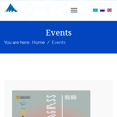
Events
You are here:
Home
Events