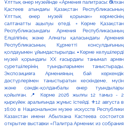
Ұлттық өнер музейінде «Армения палитрасы: Әбілхан
Қастеев атындағы Қазақстан Республикасының
Ұлттық өнер музейі қорынан» көрмесінің
салтанатты ашылуы өтеді. ▫️Көрме Қазақстан
Республикасындағы Армения Республикасының
Елшілігінің және Алматы қаласындағы Армения
Республикасының Құрметті консулдығының
қолдауымен ұйымдастырылды. ▪️Көрме келушілерді
музей қорындағы ХХ ғасырдағы танымал армян
суретшілерінің туындыларымен таныстырады.
Экспозицияға Арменияның бай көркемдік
дәстүрлерімен таныстыратын кескіндеме, мүсін
және сәндік-қолданбалы өнер туындылары
қойылған. 📍 Көрме 2026 жылғы 12 тамыз - 2
қыркүйек аралығында жұмыс істейді. ⚜️12 августа в
16:00 в Национальном музее искусств Республики
Казахстан имени Абылхана Кастеева состоится
открытие выставки «Палитра Армении: из собрания