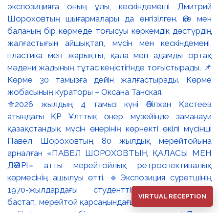
⚜️2026 жылдың 4 тамыз күні Әбілхан Қастеев
атындағы ҚР Ұлттық өнер музейінде заманауи
қазақстандық мүсін өнерінің көрнекті өкілі мүсінші
Павел Шороховтың 80 жылдық мерейтойына
арналған «ПАВЕЛ ШОРОХОВТЫҢ ҚАЛАСЫ МЕН
ДӘУІРІ» атты мерейтойлық ретроспективалық
көрмесінің ашылуы өтті. 🔹Экспозиция суретшінің
1970-жылдардағы студенттік туындыларынан
VIRTUAL RECEPTION
бастап, мерейтой қарсаңындағы соңғы еңбектеріне
дейінгі әр кезеңді бір арнаға тоғыстырады. 🔸Павел