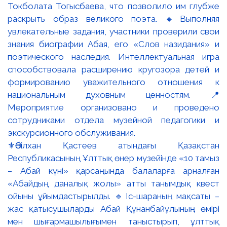
⚜️Әбілхан Қастеев атындағы Қазақстан
Республикасының Ұлттық өнер музейінде «10 тамыз
– Абай күні» қарсаңында балаларға арналған
«Абайдың даналық жолы» атты танымдық квест
ойыны ұйымдастырылды. 🔹Іс-шараның мақсаты –
жас қатысушыларды Абай Құнанбайұлының өмірі
мен шығармашылығымен таныстырып, ұлттық