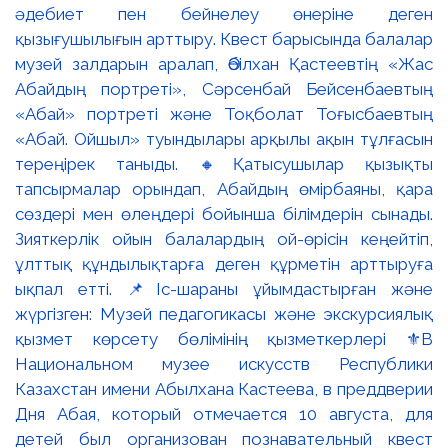
әдебиет пен бейнелеу өнеріне деген
қызығушылығын арттыру. Квест барысында балалар
музей залдарын аралап, Әбілхан Қастеевтің «Жас
Абайдың портреті», Сәрсенбай Бейсенбаевтың
«Абай» портреті және Тоқболат Тоғысбаевтың
«Абай. Ойшыл» туындылары арқылы ақын тұлғасын
тереңірек таныды. 🔸Қатысушылар қызықты
тапсырмалар орындап, Абайдың өмірбаяны, қара
сөздері мен өлеңдері бойынша білімдерін сынады.
Зияткерлік ойын балалардың ой-өрісін кеңейтіп,
ұлттық құндылықтарға деген құрметін арттыруға
ықпал етті. 📌Іс-шараны ұйымдастырған және
жүргізген: Музей педагогикасы және экскурсиялық
қызмет көрсету бөлімінің қызметкерлері ⚜️В
Национальном музее искусств Республики
Казахстан имени Абылхана Кастеева, в преддверии
Дня Абая, который отмечается 10 августа, для
детей был организован познавательный квест