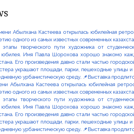
ws
мени Абылхана Кастеева открылась юбилейная ретр
ю одного из самых известных современных казахста
 этапы творческого пути художника от студенческ
и юбилея. Имя Павла Шорохова хорошо знакомо кажд
стана. Его произведения давно стали частью городско
астера украшают площади, парки, пешеходные улицы и
едневную урбанистическую среду. 📌Выставка продлится