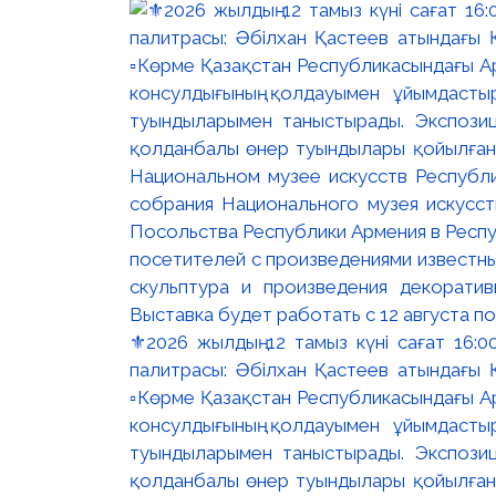
⚜️2026 жылдың 12 тамыз күні сағат 16
палитрасы: Әбілхан Қастеев атындағы Қ
▫️Көрме Қазақстан Республикасындағы Ар
консулдығының қолдауымен ұйымдастыр
туындыларымен таныстырады. Экспозици
қолданбалы өнер туындылары қойылған. 