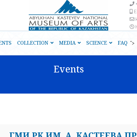
E
H
ENTS
COLLECTION
MEDIA
SCIENCE
FAQ
">
Events
ГМИ РК ИМ. А. КАСТЕЕВА П