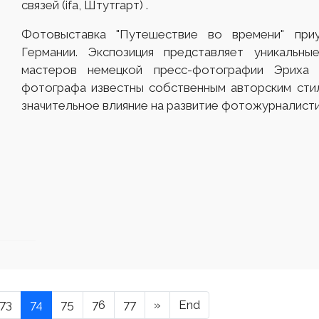
связей (ifa, Штутгарт) .
Фотовыставка "Путешествие во времени" при
Германии. Экспозиция представляет уникальны
мастеров немецкой пресс-фотографии Эриха
фотографа известны собственным авторским сти
значительное влияние на развитие фотожурналисти
73
74
75
76
77
»
End