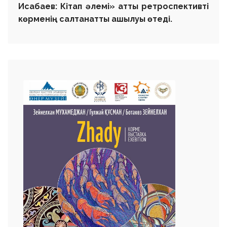
Исабаев: Кітап әлемі» атты ретроспективті
көрменің салтанатты ашылуы өтеді.