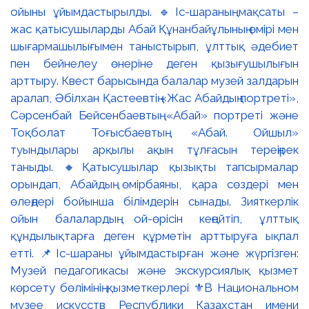
ойыны ұйымдастырылды. 🔹Іс-шараның мақсаты –
жас қатысушыларды Абай Құнанбайұлының өмірі мен
шығармашылығымен таныстырып, ұлттық әдебиет
пен бейнелеу өнеріне деген қызығушылығын
арттыру. Квест барысында балалар музей залдарын
аралап, Әбілхан Қастеевтің «Жас Абайдың портреті»,
Сәрсенбай Бейсенбаевтың «Абай» портреті және
Тоқболат Тоғысбаевтың «Абай. Ойшыл»
туындылары арқылы ақын тұлғасын тереңірек
таныды. 🔸Қатысушылар қызықты тапсырмалар
орындап, Абайдың өмірбаяны, қара сөздері мен
өлеңдері бойынша білімдерін сынады. Зияткерлік
ойын балалардың ой-өрісін кеңейтіп, ұлттық
құндылықтарға деген құрметін арттыруға ықпал
етті. 📌Іс-шараны ұйымдастырған және жүргізген:
Музей педагогикасы және экскурсиялық қызмет
көрсету бөлімінің қызметкерлері ⚜️В Национальном
музее искусств Республики Казахстан имени