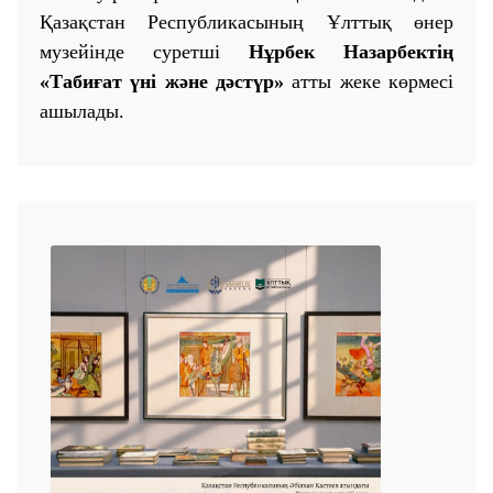
Қазақстан Республикасының Ұлттық өнер
музейінде суретші
Нұрбек Назарбектің
«Табиғат үні және дәстүр»
атты жеке көрмесі
ашылады.