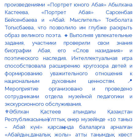
⚜️Әбілхан Қастеев атындағы Қазақстан
Республикасының Ұлттық өнер музейінде «10 тамыз
– Абай күні» қарсаңында балаларға арналған
«Абайдың даналық жолы» атты танымдық квест