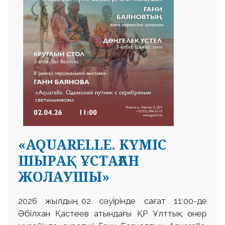
«AQUARELLE. КҮМІС
ШЫРАҚ ҰСТАҒАН
ЖОЛАУШЫ»
2026 жылдың 02 сәуірінде сағат 11:00-де
Әбілхан Қастеев атындағы ҚР Ұлттық өнер