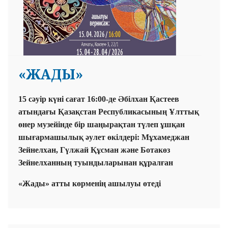
«ЖАДЫ»
15 сәуір күні сағат 16:00-де Әбілхан Қастеев
атындағы Қазақстан Республикасының Ұлттық
өнер музейінде бір шаңырақтан түлеп ұшқан
шығармашылық әулет өкілдері: Мұхамеджан
Зейнелхан, Гүлжай Құсман және Ботакөз
Зейнелханның туындыларынан құралған
«Жады» атты көрменің ашылуы өтеді