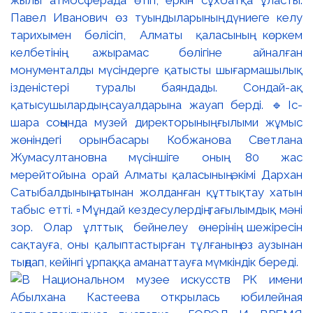
Павел Иванович өз туындыларының дүниеге келу
тарихымен бөлісіп, Алматы қаласының көркем
келбетінің ажырамас бөлігіне айналған
монументалды мүсіндерге қатысты шығармашылық
ізденістері туралы баяндады. Сондай-ақ
қатысушылардың сауалдарына жауап берді. 🔹Іс-
шара соңында музей директорының ғылыми жұмыс
жөніндегі орынбасары Кобжанова Светлана
Жумасултановна мүсіншіге оның 80 жас
мерейтойына орай Алматы қаласының әкімі Дархан
Сатыбалдының атынан жолданған құттықтау хатын
табыс етті. ▫️Мұндай кездесулердің тағылымдық мәні
зор. Олар ұлттық бейнелеу өнерінің шежіресін
сақтауға, оны қалыптастырған тұлғаның өз аузынан
тыңдап, кейінгі ұрпаққа аманаттауға мүмкіндік береді.