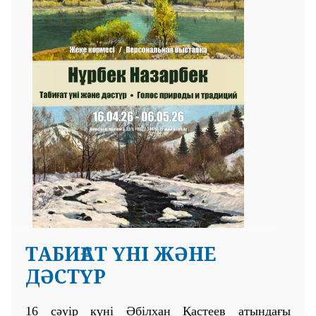
ТАБИҒАТ ҮНІ ЖӘНЕ
ДӘСТҮР
16 сәуір күні Әбілхан Қастеев атындағы