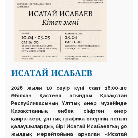
ИСАТАЙ ИСАБАЕВ
2026 жылғы 10 сәуір күні сағат 16:00-де
Әбілхан Қастеев атындағы Қазақстан
Республикасының Ұлттық өнер музейінде
Қазақстанның еңбек сіңірген өнер
қайраткері, ұлттық графика өнерінің негізін
қалаушылардың бірі Исатай Исабаевтың 90
жылдық мерейтойына арналған «Исатай