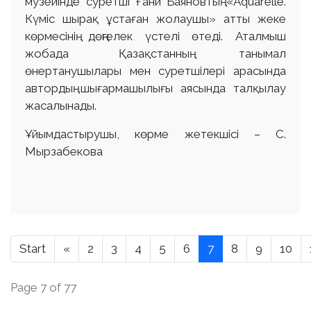
музейінде суретші Ғани Баяновтың «Aquarelle.
Күміс шырақ ұстаған жолаушы» атты жеке
көрмесінің дөңгелек үстелі өтеді. Аталмыш
жобада Қазақстанның танымал
өнертанушылары мен суретшілері арасында
автордың шығармашылығы аясында талқылау
жасалынады.
Ұйымдастырушы, көрме жетекшісі – С.
Мырзабекова
Start
«
2
3
4
5
6
7
8
9
10
Page 7 of 77