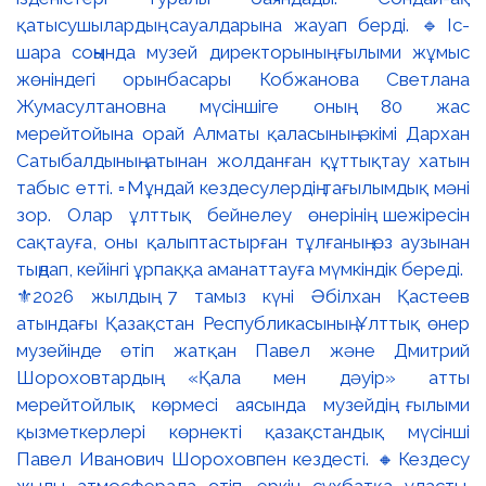
⚜️2026 жылдың 7 тамыз күні Әбілхан Қастеев
атындағы Қазақстан Республикасының Ұлттық өнер
музейінде өтіп жатқан Павел және Дмитрий
Шороховтардың «Қала мен дәуір» атты
мерейтойлық көрмесі аясында музейдің ғылыми
қызметкерлері көрнекті қазақстандық мүсінші
Павел Иванович Шороховпен кездесті. 🔸Кездесу
жылы атмосферада өтіп, еркін сұхбатқа ұласты.