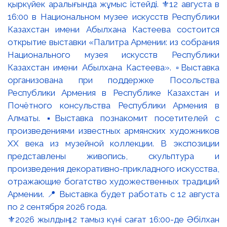
⚜️2026 жылдың 12 тамыз күні сағат 16:00-де Әбілхан