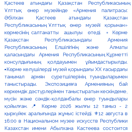
Қастеев атындағы Қазақстан Республикасының
Ұлттық өнер музейінде «Армения палитрасы:
Әбілхан Қастеев атындағы Қазақстан
Республикасының Ұлттық өнер музейі қорынан»
көрмесінің салтанатты ашылуы өтеді. ▫️Көрме
Қазақстан Республикасындағы Армения
Республикасының Елшілігінің және Алматы
қаласындағы Армения Республикасының Құрметті
консулдығының қолдауымен ұйымдастырылды.
▪️Көрме келушілерді музей қорындағы ХХ ғасырдағы
танымал армян суретшілерінің туындыларымен
таныстырады. Экспозицияға Арменияның бай
көркемдік дәстүрлерімен таныстыратын кескіндеме,
мүсін және сәндік-қолданбалы өнер туындылары
қойылған. 📍 Көрме 2026 жылғы 12 тамыз - 2
қыркүйек аралығында жұмыс істейді. ⚜️12 августа в
16:00 в Национальном музее искусств Республики
Казахстан имени Абылхана Кастеева состоится