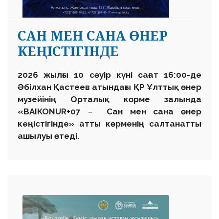
САН МЕН САНА ӨНЕР
КЕҢІСТІГІНДЕ
2026 жылғы 10 сәуір күні сағат 16:00-де
Әбілхан Қастеев атындағы ҚР Ұлттық өнер
музейінің Орталық көрме залында
«BAIKONUR+07
–
Сан мен сана өнер
кеңістігінде»
атты көрменің салтанатты
ашылуы өтеді.