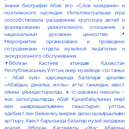
⚜️Әбілхан Қастеев атындағы Қазақстан
Республикасының Ұлттық өнер музейінде «10 тамыз
– Абай күні» қарсаңында балаларға арналған
«Абайдың даналық жолы» атты танымдық квест
ойыны ұйымдастырылды. 🔹Іс-шараның мақсаты –
жас қатысушыларды Абай Құнанбайұлының өмірі
мен шығармашылығымен таныстырып, ұлттық
әдебиет пен бейнелеу өнеріне деген қызығушылығын
арттыру. Квест барысында балалар музей залдарын
аралап, Әбілхан Қастеевтің «Жас Абайдың