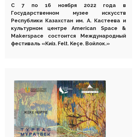
С 7 по 1
6
ноября 2022 года в
Государственном музее искусств
Республики Казахстан им. А. Кастеева и
культурном центре
American
Space
&
Makerspace
состоится
Международный
фестиваль
«
K
и
i
з.
Felt
.
Ke
ç
e
.
Войлок.»