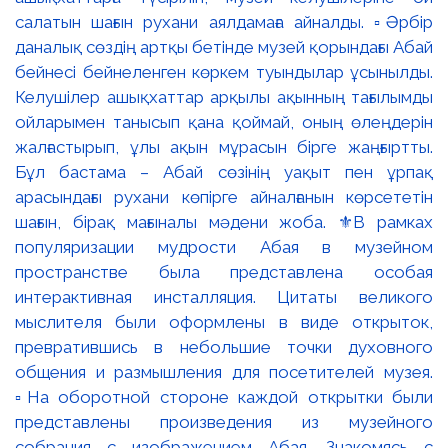
салатын шағын рухани аялдамаға айналды. ▫️Әрбір
даналық сөздің артқы бетінде музей қорындағы Абай
бейнесі бейнеленген көркем туындылар ұсынылды.
Келушілер ашықхаттар арқылы ақынның тағылымды
ойларымен танысып қана қоймай, оның өлеңдерін
жалғастырып, ұлы ақын мұрасын бірге жаңғыртты.
Бұл бастама – Абай сөзінің уақыт пен ұрпақ
арасындағы рухани көпірге айналғанын көрсететін
шағын, бірақ мағыналы мәдени жоба. ⚜️В рамках
популяризации мудрости Абая в музейном
пространстве была представлена особая
интерактивная инсталляция. Цитаты великого
мыслителя были оформлены в виде открыток,
превратившись в небольшие точки духовного
общения и размышления для посетителей музея.
▫️На оборотной стороне каждой открытки были
представлены произведения из музейного
собрания с изображением Абая. Знакомясь с