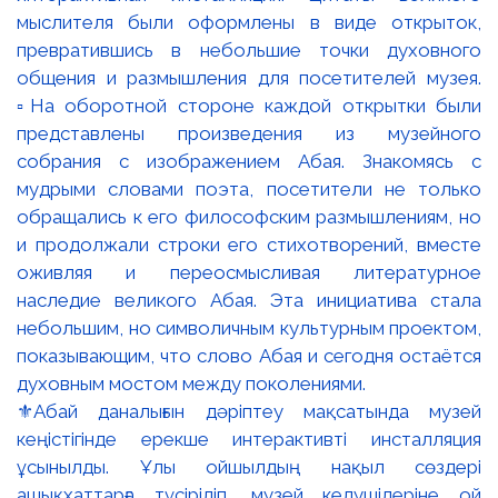
⚜️Абай даналығын дәріптеу мақсатында музей
кеңістігінде ерекше интерактивті инсталляция
ұсынылды. Ұлы ойшылдың нақыл сөздері
ашықхаттарға түсіріліп, музей келушілеріне ой