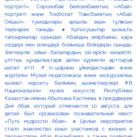
портреті», Сәрсенбай Бейсенбаевтың «Абай»
портреті және Тоқболат Тоғысбаевтың «Абай.
Ойшыл» туындылары арқылы ақын тұлғасын
тереңірек таныды. 🔸Қатысушылар қызықты
тапсырмалар орындап, Абайдың өмірбаяны, қара
сөздері мен өлеңдері бойынша білімдерін сынады.
Зияткерлік ойын балалардың ой-өрісін кеңейтіп,
ұлттық құндылықтарға деген құрметін арттыруға
ықпал етті. 📌Іс-шараны ұйымдастырған және
жүргізген: Музей педагогикасы және экскурсиялық
қызмет көрсету бөлімінің қызметкерлері ⚜️В
Национальном музее искусств Республики
Казахстан имени Абылхана Кастеева, в преддверии
Дня Абая, который отмечается 10 августа, для
детей был организован познавательный квест
«Путь мудрости Абая». 🔹Целью мероприятия
стало знакомство юных участников с жизнью и
творчеством Абая Кунанбаева, а также развитие