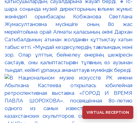
қатысушылардың сауалдарына жауап берді. 🔹Іс-
шара соңында музей директорының ғылыми жұмыс
жөніндегі орынбасары Кобжанова Светлана
Жумасултановна мүсіншіге оның 80 жас
мерейтойына орай Алматы қаласының әкімі Дархан
Сатыбалдының атынан жолданған құттықтау хатын
табыс етті. ▫️Мұндай кездесулердің тағылымдық мәні
зор. Олар ұлттық бейнелеу өнерінің шежіресін
сақтауға, оны қалыптастырған тұлғаның өз аузынан
тыңдап, кейінгі ұрпаққа аманаттауға мүмкіндік береді.
VIRTUAL RECEPTION