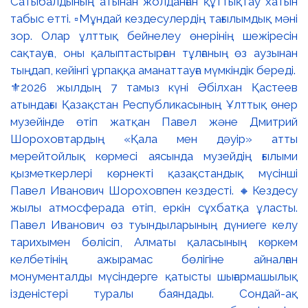
⚜️2026 жылдың 7 тамыз күні Әбілхан Қастеев
атындағы Қазақстан Республикасының Ұлттық өнер
музейінде өтіп жатқан Павел және Дмитрий
Шороховтардың «Қала мен дәуір» атты
мерейтойлық көрмесі аясында музейдің ғылыми
қызметкерлері көрнекті қазақстандық мүсінші
Павел Иванович Шороховпен кездесті. 🔸Кездесу
жылы атмосферада өтіп, еркін сұхбатқа ұласты.
Павел Иванович өз туындыларының дүниеге келу
тарихымен бөлісіп, Алматы қаласының көркем
келбетінің ажырамас бөлігіне айналған
монументалды мүсіндерге қатысты шығармашылық
ізденістері туралы баяндады. Сондай-ақ