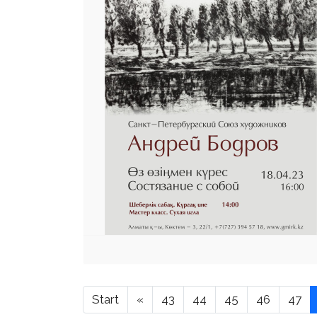
Start
«
43
44
45
46
47