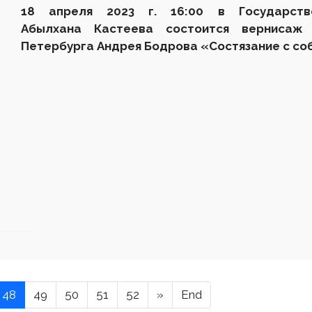
1
8
апреля
2023
г.
16
:
00 в Государств
Абылхана Кастеева состоится вернисаж
Петербурга Андрея Бодрова «Состязание с со
48
49
50
51
52
»
End