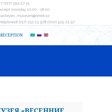
+7 (727) 394 57 15
xcept monday 10:00 - 18:00
kasteyev_museum@nmirk.kz
elplinesㅤ8 (717) 252 23 97ㅤㅤ8 (700) 525 23 97
RECEPTION
УЗЕЯ «ВЕСЕННИЕ