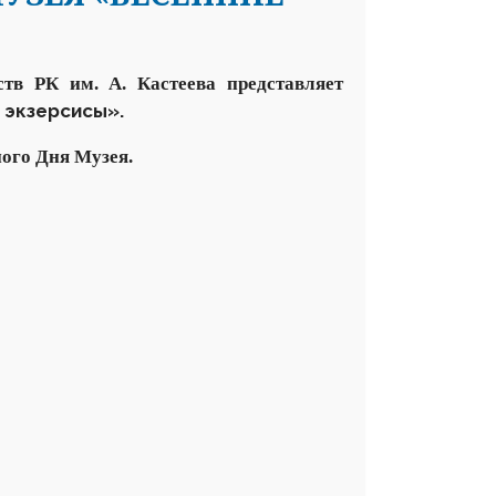
ств РК им. А. Кастеева
представляет
 экзерсисы».
ного
Дн
я
Музея.