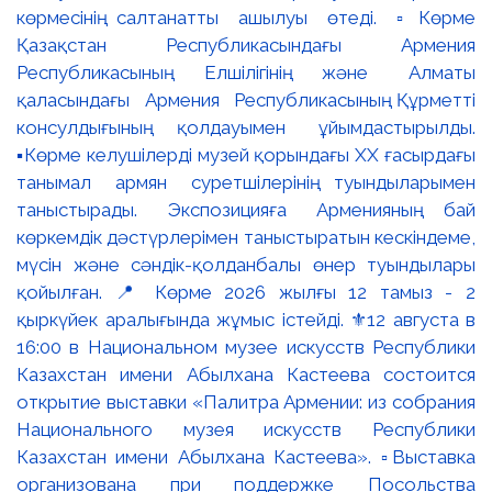
көрмесінің салтанатты ашылуы өтеді. ▫️Көрме
Қазақстан Республикасындағы Армения
Республикасының Елшілігінің және Алматы
қаласындағы Армения Республикасының Құрметті
консулдығының қолдауымен ұйымдастырылды.
▪️Көрме келушілерді музей қорындағы ХХ ғасырдағы
танымал армян суретшілерінің туындыларымен
таныстырады. Экспозицияға Арменияның бай
көркемдік дәстүрлерімен таныстыратын кескіндеме,
мүсін және сәндік-қолданбалы өнер туындылары
қойылған. 📍 Көрме 2026 жылғы 12 тамыз - 2
қыркүйек аралығында жұмыс істейді. ⚜️12 августа в
16:00 в Национальном музее искусств Республики
Казахстан имени Абылхана Кастеева состоится
открытие выставки «Палитра Армении: из собрания
Национального музея искусств Республики
Казахстан имени Абылхана Кастеева». ▫️Выставка
организована при поддержке Посольства