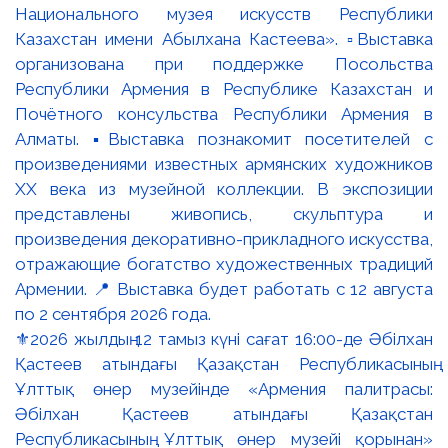
⚜️2026 жылдың 12 тамыз күні сағат 16:00-де Әбілхан
Қастеев атындағы Қазақстан Республикасының
Ұлттық өнер музейінде «Армения палитрасы:
Әбілхан Қастеев атындағы Қазақстан
Республикасының Ұлттық өнер музейі қорынан»