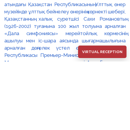
атындағы Қазақстан Республикасының Ұлттық өнер
музейінде ұлттық бейнелеу өнерінің көрнекті шебері,
Қазақстанның халық суретшісі Сахи Романовтың
(1926-2002) туғанына 100 жыл толуына арналған
«Дала симфониясы» мерейтойлық көрмесінің
ашылуы мен іс-шара аясында шығармашылығына
арналған дөңгелек үстел өтті. 🔹Қазақстан
VIRTUAL RECEPTION
Республикасы Премьер-Министрінің орынбасары –
Мәдениет және ақпарат министрі Аида Ғалымқызы
Балаева Сахи Романовтың туғанына 100 жыл
толуына арналған «Дала симфониясы»
мерейтойлық көрмесінің ашылуына орай құттықтау
хатын жолдады. Құттықтау хатында Сахи
Романовтың қазақ бейнелеу өнерінде ұлттық
кескіндеме мен графиканың дамуына зор үлес қосқан
дара суретші екенін атап өтті. Сонымен қатар
көрменің суретшінің бай шығармашылық мұрасын
жаңаша зерделеп, кейінгі ұрпаққа насихаттаудағы