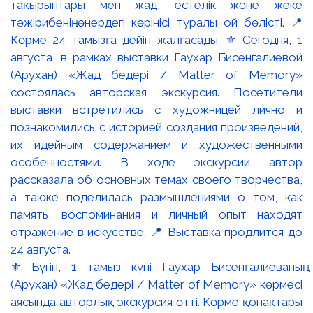
⚜️ Бүгін, 1 тамыз күні Гаухар Бисенғалиеваның
(Арухан) «Жад бедері / Matter of Memory» көрмесі
аясында авторлық экскурсия өтті. Көрме қонақтары