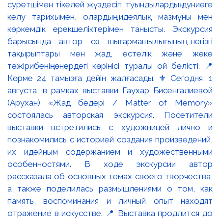
суретшімен тікелей жүздесіп, туындылардың дүниеге
келу тарихымен, олардың идеялық мазмұны мен
көркемдік ерекшеліктерімен танысты. Экскурсия
барысында автор өз шығармашылығының негізгі
тақырыптары мен жад, естелік және жеке
тәжірибенің өнердегі көрінісі туралы ой бөлісті. 📍
Көрме 24 тамызға дейін жалғасады. ⚜️ Сегодня, 1
августа, в рамках выставки Гаухар Бисенгалиевой
(Арухан) «Жад бедері / Matter of Memory»
состоялась авторская экскурсия. Посетители
выставки встретились с художницей лично и
познакомились с историей создания произведений,
их идейным содержанием и художественными
особенностями. В ходе экскурсии автор
рассказала об основных темах своего творчества,
а также поделилась размышлениями о том, как
память, воспоминания и личный опыт находят
отражение в искусстве. 📍 Выставка продлится до