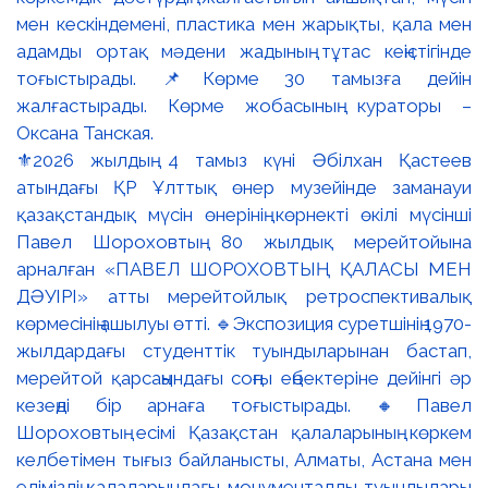
⚜️2026 жылдың 4 тамыз күні Әбілхан Қастеев
атындағы ҚР Ұлттық өнер музейінде заманауи
қазақстандық мүсін өнерінің көрнекті өкілі мүсінші
Павел Шороховтың 80 жылдық мерейтойына
арналған «ПАВЕЛ ШОРОХОВТЫҢ ҚАЛАСЫ МЕН
ДӘУІРІ» атты мерейтойлық ретроспективалық
көрмесінің ашылуы өтті. 🔹Экспозиция суретшінің 1970-
жылдардағы студенттік туындыларынан бастап,
мерейтой қарсаңындағы соңғы еңбектеріне дейінгі әр
кезеңді бір арнаға тоғыстырады. 🔸Павел
Шороховтың есімі Қазақстан қалаларының көркем
келбетімен тығыз байланысты, Алматы, Астана мен
еліміздің қалаларындағы монументалды туындылары