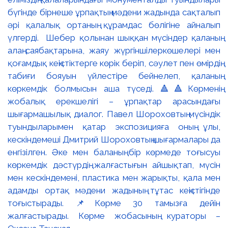
бүгінде бірнеше ұрпақтың мәдени жадында сақталып
әрі қалалық ортаның құрамдас бөлігіне айналып
үлгерді. Шебер қолынан шыққан мүсіндер қаланың
алаң-саябақтарына, жаяу жүргіншілеркөшелері мен
қоғамдық кеңістіктерге көрік беріп, сәулет пен өмірдің
табиғи бояуын үйлестіре бейнелеп, қаланың
көркемдік болмысын аша түседі. 🔺🔺Көрменің
жобалық ерекшелігі – ұрпақтар арасындағы
шығармашылық диалог. Павел Шороховтың мүсіндік
туындыларымен қатар экспозицияға оның ұлы,
кескіндемеші Дмитрий Шороховтың шығармалары да
енгізілген. Әке мен баланың бір көрмеде тоғысуы
көркемдік дәстүрдің жалғастығын айшықтап, мүсін
мен кескіндемені, пластика мен жарықты, қала мен
адамды ортақ мәдени жадының тұтас кеңістігінде
тоғыстырады. 📌Көрме 30 тамызға дейін
жалғастырады. Көрме жобасының кураторы –