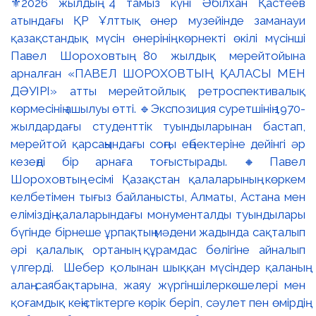
⚜️2026 жылдың 4 тамыз күні Әбілхан Қастеев
атындағы ҚР Ұлттық өнер музейінде заманауи
қазақстандық мүсін өнерінің көрнекті өкілі мүсінші
Павел Шороховтың 80 жылдық мерейтойына
арналған «ПАВЕЛ ШОРОХОВТЫҢ ҚАЛАСЫ МЕН
ДӘУІРІ» атты мерейтойлық ретроспективалық
көрмесінің ашылуы өтті. 🔹Экспозиция суретшінің 1970-
жылдардағы студенттік туындыларынан бастап,
мерейтой қарсаңындағы соңғы еңбектеріне дейінгі әр
кезеңді бір арнаға тоғыстырады. 🔸Павел
Шороховтың есімі Қазақстан қалаларының көркем
келбетімен тығыз байланысты, Алматы, Астана мен
еліміздің қалаларындағы монументалды туындылары
бүгінде бірнеше ұрпақтың мәдени жадында сақталып
әрі қалалық ортаның құрамдас бөлігіне айналып
үлгерді. Шебер қолынан шыққан мүсіндер қаланың
алаң-саябақтарына, жаяу жүргіншілеркөшелері мен
қоғамдық кеңістіктерге көрік беріп, сәулет пен өмірдің