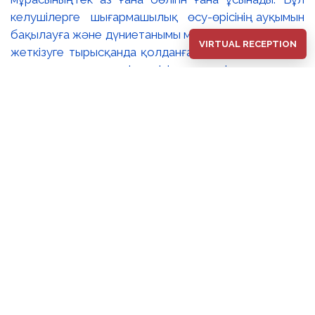
келушілерге шығармашылық өсу-өрісінің ауқымын
бақылауға және дүниетанымы мен сезімдерін толық
VIRTUAL RECEPTION
жеткізуге тырысқанда қолданған тақырыптары мен
стилистикалық тәсілдерінің әлеуетін зерттеуге
мүмкіндік береді. 🔺Сахи Романовтың бейнелер әлемі
өзінің эпикалық кеңдігімен, көркемдік шеберлігімен,
сезім шынайылығымен, ой тереңдігімен және жарқын
түстер үйлесімімен көрермендерді баурап келеді
әрі Ұлы Дала елінің мәңгілік симфониясын құрайды.