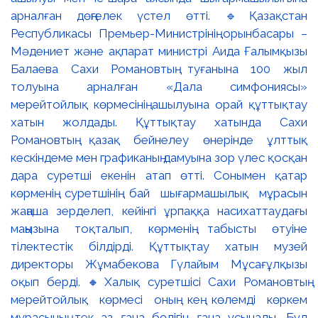
арналған дөңгелек үстел өтті. 🔹Қазақстан
Республикасы Премьер-Министрінің орынбасары –
Мәдениет және ақпарат министрі Аида Ғалымқызы
Балаева Сахи Романовтың туғанына 100 жыл
толуына арналған «Дала симфониясы»
мерейтойлық көрмесінің ашылуына орай құттықтау
хатын жолдады. Құттықтау хатында Сахи
Романовтың қазақ бейнелеу өнерінде ұлттық
кескіндеме мен графиканың дамуына зор үлес қосқан
дара суретші екенін атап өтті. Сонымен қатар
көрменің суретшінің бай шығармашылық мұрасын
жаңаша зерделеп, кейінгі ұрпаққа насихаттаудағы
маңызына тоқталып, көрменің табысты өтуіне
тілектестік білдірді. Құттықтау хатын музей
директоры Жұмабекова Гүлайым Мұсағұлқызы
оқып берді. 🔸Халық суретшісі Сахи Романовтың
мерейтойлық көрмесі оның кең көлемді көркем
мұрасының тек аз ғана бөлігін ғана ұсынады. Бұл