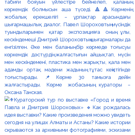
табиғи бояуын үйлестіре бейнелеп, қаланың
көркемдік болмысын аша түседі. 🔺🔺Көрменің
жобалық ерекшелігі – ұрпақтар арасындағы
шығармашылық диалог. Павел Шороховтың мүсіндік
туындыларымен қатар экспозицияға оның ұлы,
кескіндемеші Дмитрий Шороховтың шығармалары да
енгізілген. Әке мен баланың бір көрмеде тоғысуы
көркемдік дәстүрдің жалғастығын айшықтап, мүсін
мен кескіндемені, пластика мен жарықты, қала мен
адамды ортақ мәдени жадының тұтас кеңістігінде
тоғыстырады. 📌Көрме 30 тамызға дейін
жалғастырады. Көрме жобасының кураторы –
Оксана Танская.