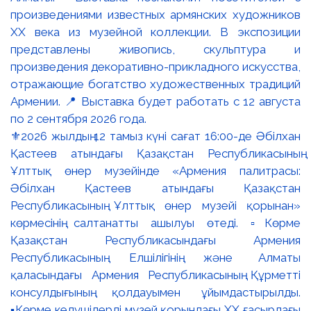
⚜️2026 жылдың 12 тамыз күні сағат 16:00-де Әбілхан
Қастеев атындағы Қазақстан Республикасының
Ұлттық өнер музейінде «Армения палитрасы:
Әбілхан Қастеев атындағы Қазақстан
Республикасының Ұлттық өнер музейі қорынан»
көрмесінің салтанатты ашылуы өтеді. ▫️Көрме
Қазақстан Республикасындағы Армения
Республикасының Елшілігінің және Алматы
қаласындағы Армения Республикасының Құрметті
консулдығының қолдауымен ұйымдастырылды.
▪️Көрме келушілерді музей қорындағы ХХ ғасырдағы