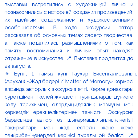
⚜️ Бүгін, 1 тамыз күні Гаухар Бисенғалиеваның
(Арухан) «Жад бедері / Matter of Memory» көрмесі
аясында авторлық экскурсия өтті. Көрме қонақтары
суретшімен тікелей жүздесіп, туындылардың дүниеге
келу тарихымен, олардың идеялық мазмұны мен
көркемдік ерекшеліктерімен танысты. Экскурсия
барысында автор өз шығармашылығының негізгі
тақырыптары мен жад, естелік және жеке
тәжірибенің өнердегі көрінісі туралы ой бөлісті. 📍