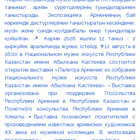
танымал армян суретшілерінің туындыларымен
таныстырады. Экспозицияға Арменияның бай
көркемдік дәстүрлерімен таныстыратын кескіндеме,
мүсін және сәндік-қолданбалы өнер туындылары
қойылған. 📍 Көрме 2026 жылғы 12 тамыз - 2
қыркүйек аралығында жұмыс істейді. ⚜️12 августа в
16:00 в Национальном музее искусств Республики
Казахстан имени Абылхана Кастеева состоится
открытие выставки «Палитра Армении: из собрания
Национального музея искусств Республики
Казахстан имени Абылхана Кастеева». ▫️Выставка
организована при поддержке Посольства
Республики Армения в Республике Казахстан и
Почётного консульства Республики Армения в
Алматы. ▪️Выставка познакомит посетителей с
произведениями известных армянских художников
XX века из музейной коллекции. В экспозиции
представлены живопись, скульптура и