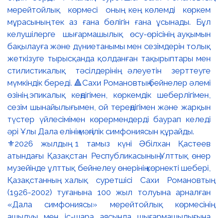
⚜️2026 жылдың 1 тамыз күні Әбілхан Қастеев
атындағы Қазақстан Республикасының Ұлттық өнер
музейінде ұлттық бейнелеу өнерінің көрнекті шебері,
Қазақстанның халық суретшісі Сахи Романовтың
(1926-2002) туғанына 100 жыл толуына арналған
«Дала симфониясы» мерейтойлық көрмесінің
ашылуы мен іс-шара аясында шығармашылығына