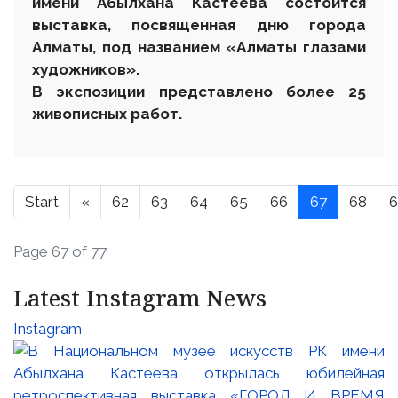
имени Абылхана Кастеева состоится
выставка, посвященная дню города
Алматы, под названием «Алматы глазами
художников».
В экспозиции представлено более 25
живописных работ.
Start
«
62
63
64
65
66
67
68
6
Page 67 of 77
Latest Instagram News
Instagram