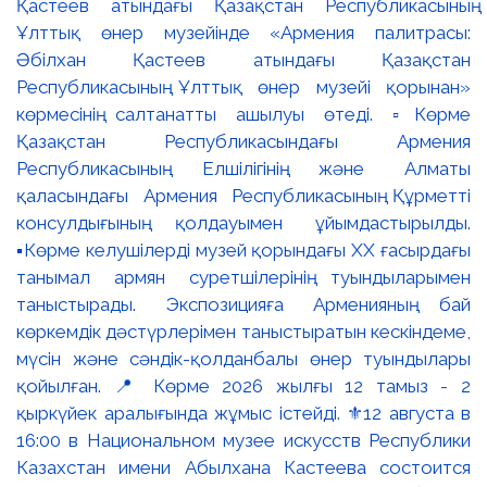
Қастеев атындағы Қазақстан Республикасының
Ұлттық өнер музейінде «Армения палитрасы:
Әбілхан Қастеев атындағы Қазақстан
Республикасының Ұлттық өнер музейі қорынан»
көрмесінің салтанатты ашылуы өтеді. ▫️Көрме
Қазақстан Республикасындағы Армения
Республикасының Елшілігінің және Алматы
қаласындағы Армения Республикасының Құрметті
консулдығының қолдауымен ұйымдастырылды.
▪️Көрме келушілерді музей қорындағы ХХ ғасырдағы
танымал армян суретшілерінің туындыларымен
таныстырады. Экспозицияға Арменияның бай
көркемдік дәстүрлерімен таныстыратын кескіндеме,
мүсін және сәндік-қолданбалы өнер туындылары
қойылған. 📍 Көрме 2026 жылғы 12 тамыз - 2
қыркүйек аралығында жұмыс істейді. ⚜️12 августа в
16:00 в Национальном музее искусств Республики
Казахстан имени Абылхана Кастеева состоится