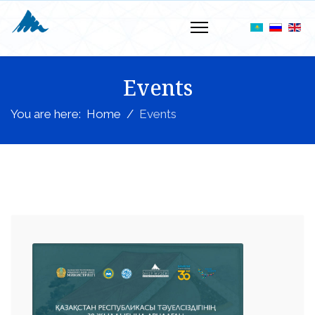
Events
You are here:
Home
Events