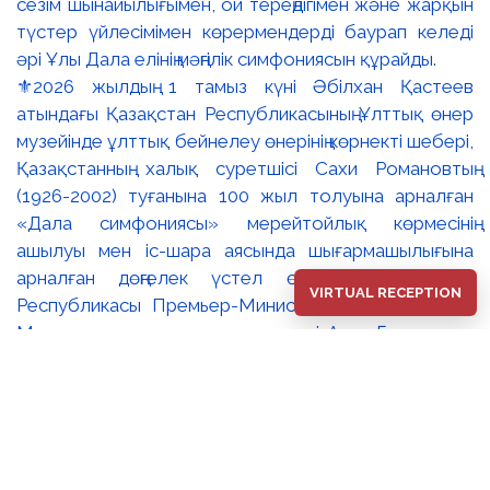
⚜️2026 жылдың 1 тамыз күні Әбілхан Қастеев
атындағы Қазақстан Республикасының Ұлттық өнер
музейінде ұлттық бейнелеу өнерінің көрнекті шебері,
Қазақстанның халық суретшісі Сахи Романовтың
(1926-2002) туғанына 100 жыл толуына арналған
«Дала симфониясы» мерейтойлық көрмесінің
ашылуы мен іс-шара аясында шығармашылығына
арналған дөңгелек үстел өтті. 🔹Қазақстан
VIRTUAL RECEPTION
Республикасы Премьер-Министрінің орынбасары –
Мәдениет және ақпарат министрі Аида Ғалымқызы
Балаева Сахи Романовтың туғанына 100 жыл
толуына арналған «Дала симфониясы»
мерейтойлық көрмесінің ашылуына орай құттықтау
хатын жолдады. Құттықтау хатында Сахи
Романовтың қазақ бейнелеу өнерінде ұлттық