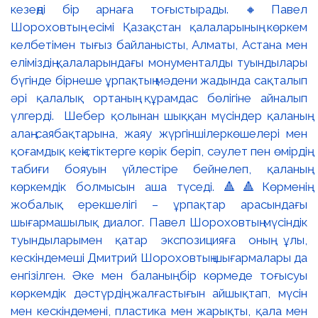
кезеңді бір арнаға тоғыстырады. 🔸Павел
Шороховтың есімі Қазақстан қалаларының көркем
келбетімен тығыз байланысты, Алматы, Астана мен
еліміздің қалаларындағы монументалды туындылары
бүгінде бірнеше ұрпақтың мәдени жадында сақталып
әрі қалалық ортаның құрамдас бөлігіне айналып
үлгерді. Шебер қолынан шыққан мүсіндер қаланың
алаң-саябақтарына, жаяу жүргіншілеркөшелері мен
қоғамдық кеңістіктерге көрік беріп, сәулет пен өмірдің
табиғи бояуын үйлестіре бейнелеп, қаланың
көркемдік болмысын аша түседі. 🔺🔺Көрменің
жобалық ерекшелігі – ұрпақтар арасындағы
шығармашылық диалог. Павел Шороховтың мүсіндік
туындыларымен қатар экспозицияға оның ұлы,
кескіндемеші Дмитрий Шороховтың шығармалары да
енгізілген. Әке мен баланың бір көрмеде тоғысуы
көркемдік дәстүрдің жалғастығын айшықтап, мүсін
мен кескіндемені, пластика мен жарықты, қала мен