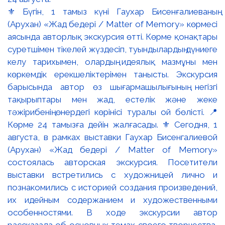
⚜️ Бүгін, 1 тамыз күні Гаухар Бисенғалиеваның
(Арухан) «Жад бедері / Matter of Memory» көрмесі
аясында авторлық экскурсия өтті. Көрме қонақтары
суретшімен тікелей жүздесіп, туындылардың дүниеге
келу тарихымен, олардың идеялық мазмұны мен
көркемдік ерекшеліктерімен танысты. Экскурсия
барысында автор өз шығармашылығының негізгі
тақырыптары мен жад, естелік және жеке
тәжірибенің өнердегі көрінісі туралы ой бөлісті. 📍
Көрме 24 тамызға дейін жалғасады. ⚜️ Сегодня, 1
августа, в рамках выставки Гаухар Бисенгалиевой
(Арухан) «Жад бедері / Matter of Memory»
состоялась авторская экскурсия. Посетители
выставки встретились с художницей лично и
познакомились с историей создания произведений,
их идейным содержанием и художественными
особенностями. В ходе экскурсии автор