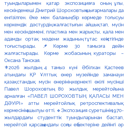
⚜️2026 жылдың 4 тамыз күні Әбілхан Қастеев
атындағы ҚР Ұлттық өнер музейінде заманауи
қазақстандық мүсін өнерінің көрнекті өкілі мүсінші
Павел Шороховтың 80 жылдық мерейтойына
арналған «ПАВЕЛ ШОРОХОВТЫҢ ҚАЛАСЫ МЕН
ДӘУІРІ» атты мерейтойлық ретроспективалық
көрмесінің ашылуы өтті. 🔹Экспозиция суретшінің 1970-
жылдардағы студенттік туындыларынан бастап,
мерейтой қарсаңындағы соңғы еңбектеріне дейінгі әр