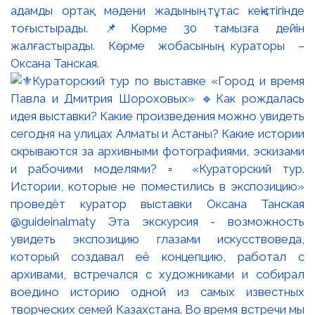
адамды ортақ мәдени жадының тұтас кеңістігінде
тоғыстырады. 📌Көрме 30 тамызға дейін
жалғастырады. Көрме жобасының кураторы –
Оксана Танская.