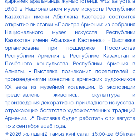
⚜️2026 жылдың 12 тамыз күні сағат 16:00-де Әбілхан