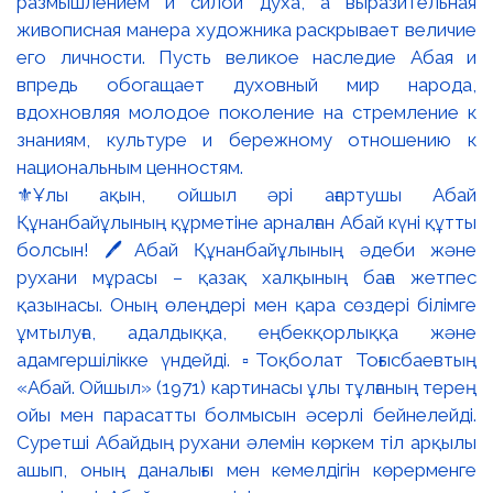
⚜️Ұлы ақын, ойшыл әрі ағартушы Абай
Құнанбайұлының құрметіне арналған Абай күні құтты
болсын! 🖊️Абай Құнанбайұлының әдеби және
рухани мұрасы – қазақ халқының баға жетпес
қазынасы. Оның өлеңдері мен қара сөздері білімге
ұмтылуға, адалдыққа, еңбекқорлыққа және
адамгершілікке үндейді. ▫️Тоқболат Тоғысбаевтың
«Абай. Ойшыл» (1971) картинасы ұлы тұлғаның терең
ойы мен парасатты болмысын әсерлі бейнелейді.
Суретші Абайдың рухани әлемін көркем тіл арқылы
ашып, оның даналығы мен кемелдігін көрерменге