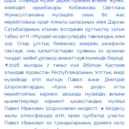
⚜️2026 жылдың 7 тамыз күні Әбілхан Қастеев
атындағы Қазақстан Республикасының Ұлттық өнер
музейінде өтіп жатқан Павел және Дмитрий
Шороховтардың «Қала мен дәуір» атты
мерейтойлық көрмесі аясында музейдің ғылыми
қызметкерлері көрнекті қазақстандық мүсінші
Павел Иванович Шороховпен кездесті. 🔸Кездесу
жылы атмосферада өтіп, еркін сұхбатқа ұласты.
Павел Иванович өз туындыларының дүниеге келу