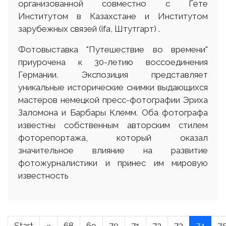
организованной совместно с Гете
Институтом в Казахстане и Институтом
зарубежных связей (ifa, Штутгарт) .
Фотовыставка "Путешествие во времени"
приурочена к 30-летию воссоединения
Германии. Экспозиция представляет
уникальные исторические снимки выдающихся
мастеров немецкой пресс-фотографии Эриха
Заломона и Барбары Клемм. Оба фотографа
известны собственным авторским стилем
фоторепортажа, который оказал
значительное влияние на развитие
фотожурналистики и принес им мировую
известность
Start
«
68
69
70
71
72
73
74
7