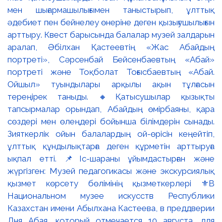
мен шығармашылығымен таныстырып, ұлттық
әдебиет пен бейнелеу өнеріне деген қызығушылығын
арттыру. Квест барысында балалар музей залдарын
аралап, Әбілхан Қастеевтің «Жас Абайдың
портреті», Сәрсенбай Бейсенбаевтың «Абай»
портреті және Тоқболат Тоғысбаевтың «Абай.
Ойшыл» туындылары арқылы ақын тұлғасын
тереңірек таныды. 🔸Қатысушылар қызықты
тапсырмалар орындап, Абайдың өмірбаяны, қара
сөздері мен өлеңдері бойынша білімдерін сынады.
Зияткерлік ойын балалардың ой-өрісін кеңейтіп,
ұлттық құндылықтарға деген құрметін арттыруға
ықпал етті. 📌Іс-шараны ұйымдастырған және
жүргізген: Музей педагогикасы және экскурсиялық
қызмет көрсету бөлімінің қызметкерлері ⚜️В
Национальном музее искусств Республики
Казахстан имени Абылхана Кастеева, в преддверии
Дня Абая, который отмечается 10 августа, для