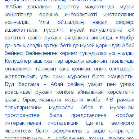
⚜️Абай даналығын дәріптеу мақсатында музей
кеңістігінде ерекше интерактивті инсталляция
ұсынылды. Ұлы ойшылдың нақыл сөздері
ашықхаттарға түсіріліп, музей келушілеріне ой
салатын шағын рухани аялдамаға айналды. ▫️Әрбір
даналық сөздің артқы бетінде музей қорындағы Абай
бейнесі бейнеленген көркем туындылар ұсынылды.
Келушілер ашықхаттар арқылы ақынның тағылымды
ойларымен танысып қана қоймай, оның өлеңдерін
жалғастырып, ұлы ақын мұрасын бірге жаңғыртты.
Бұл бастама – Абай сөзінің уақыт пен ұрпақ
арасындағы рухани көпірге айналғанын көрсететін
шағын, бірақ мағыналы мәдени жоба. ⚜️В рамках
популяризации мудрости Абая в музейном
пространстве была представлена особая
интерактивная инсталляция. Цитаты великого
мыслителя были оформлены в виде открыток,
превратившись в небольшие точки духовного