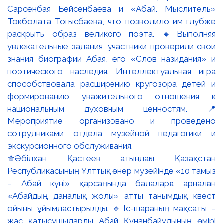
⚜️Әбілхан Қастеев атындағы Қазақстан
Республикасының Ұлттық өнер музейінде «10 тамыз
– Абай күні» қарсаңында балаларға арналған
«Абайдың даналық жолы» атты танымдық квест
ойыны ұйымдастырылды. 🔹Іс-шараның мақсаты –
жас қатысушыларды Абай Құнанбайұлының өмірі