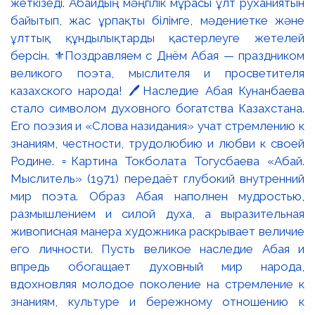
жеткізеді. Абайдың мәңгілік мұрасы ұлт руханиятын
байытып, жас ұрпақты білімге, мәдениетке және
ұлттық құндылықтарды қастерлеуге жетелей
берсін. ⚜️Поздравляем с Днём Абая — праздником
великого поэта, мыслителя и просветителя
казахского народа! 🖊️Наследие Абая Кунанбаева
стало символом духовного богатства Казахстана.
Его поэзия и «Слова назидания» учат стремлению к
знаниям, честности, трудолюбию и любви к своей
Родине. ▫️Картина Токболата Тогусбаева «Абай.
Мыслитель» (1971) передаёт глубокий внутренний
мир поэта. Образ Абая наполнен мудростью,
размышлением и силой духа, а выразительная
живописная манера художника раскрывает величие
его личности. Пусть великое наследие Абая и
впредь обогащает духовный мир народа,
вдохновляя молодое поколение на стремление к
знаниям, культуре и бережному отношению к