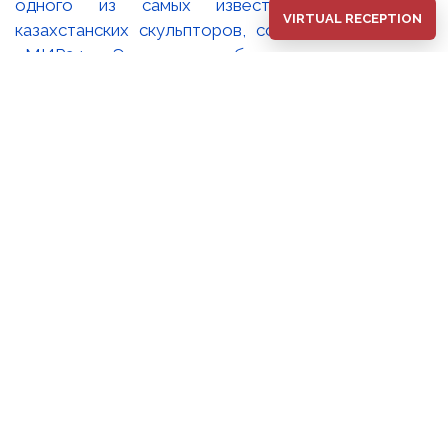
VIRTUAL RECEPTION
В Национальном музее искусств РК имени
Абылхана Кастеева открылась юбилейная