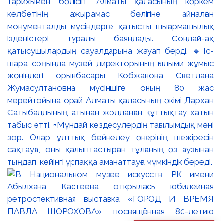
тарихымен бөлісіп, Алматы қаласының көркем
келбетінің ажырамас бөлігіне айналған
монументалды мүсіндерге қатысты шығармашылық
ізденістері туралы баяндады. Сондай-ақ
қатысушылардың сауалдарына жауап берді. 🔹Іс-
шара соңында музей директорының ғылыми жұмыс
жөніндегі орынбасары Кобжанова Светлана
Жумасултановна мүсіншіге оның 80 жас
мерейтойына орай Алматы қаласының әкімі Дархан
Сатыбалдының атынан жолданған құттықтау хатын
табыс етті. ▫️Мұндай кездесулердің тағылымдық мәні
зор. Олар ұлттық бейнелеу өнерінің шежіресін
сақтауға, оны қалыптастырған тұлғаның өз аузынан
тыңдап, кейінгі ұрпаққа аманаттауға мүмкіндік береді.