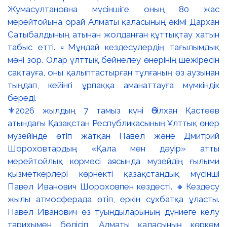
⚜️2026 жылдың 7 тамыз күні Әбілхан Қастеев
атындағы Қазақстан Республикасының Ұлттық өнер
музейінде өтіп жатқан Павел және Дмитрий
Шороховтардың «Қала мен дәуір» атты
мерейтойлық көрмесі аясында музейдің ғылыми
қызметкерлері көрнекті қазақстандық мүсінші
Павел Иванович Шороховпен кездесті. 🔸Кездесу
жылы атмосферада өтіп, еркін сұхбатқа ұласты.
Павел Иванович өз туындыларының дүниеге келу
тарихымен бөлісіп, Алматы қаласының көркем