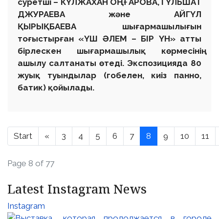
суретші – КҮЛЖАХАН ОҢҒАРОВА, ГҮЛЬШАТ
ДЖУРАЕВА және АЙГҮЛ
ҚЫРЫҚБАЕВА шығармашылығын
тоғыстырған «ҮШ ӘЛЕМ – БІР ҮН» атты
бірлескен шығармашылық көрмесінің
ашылу салтанаты өтеді. Экспозицияда 80
жуық туындылар (гобелен, киіз панно,
батик) қойылады.
Start
«
3
4
5
6
7
8
9
10
11
Page 8 of 77
Latest Instagram News
Instagram