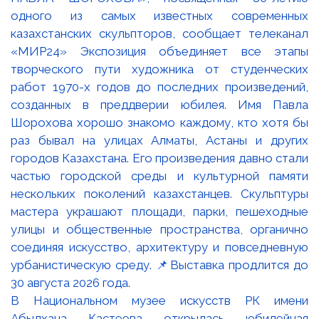
В Национальном музее искусств РК имени
Абылхана Кастеева открылась юбилейная