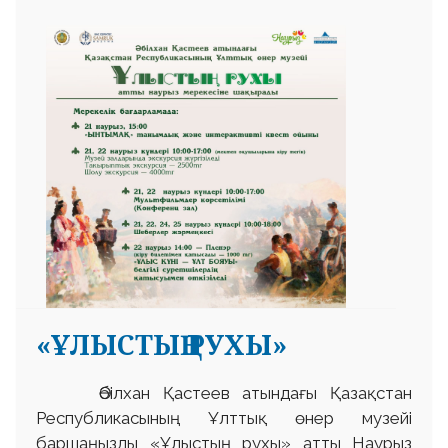
«ҰЛЫСТЫҢ РУХЫ»
Әбілхан Қастеев атындағы Қазақстан
Республикасының Ұлттық өнер музейі
баршаңызды «Ұлыстың рухы» атты Наурыз