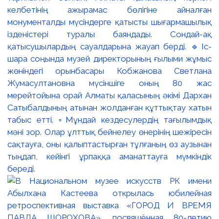
келбетінің ажырамас бөлігіне айналған
монументалды мүсіндерге қатысты шығармашылық
ізденістері туралы баяндады. Сондай-ақ
қатысушылардың сауалдарына жауап берді. 🔹Іс-
шара соңында музей директорының ғылыми жұмыс
жөніндегі орынбасары Кобжанова Светлана
Жумасултановна мүсіншіге оның 80 жас
мерейтойына орай Алматы қаласының әкімі Дархан
Сатыбалдының атынан жолданған құттықтау хатын
табыс етті. ▫️Мұндай кездесулердің тағылымдық
мәні зор. Олар ұлттық бейнелеу өнерінің шежіресін
сақтауға, оны қалыптастырған тұлғаның өз аузынан
тыңдап, кейінгі ұрпаққа аманаттауға мүмкіндік
береді.