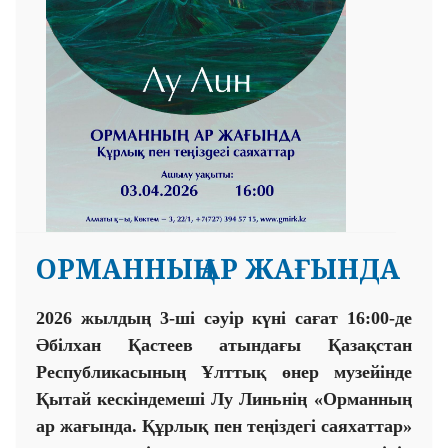
ОРМАННЫҢ АР ЖАҒЫНДА
202
6
жылдың
3-
ші сәуір күні сағат
16
:
00-
де
Әбілхан Қастеев атындағы Қазақстан
Республикасының Ұлттық өнер музейінде
Қытай
кескіндемеші
Лу Линьнің «Орманның
ар жағында. Құрлық пен теңіздегі саяхаттар»