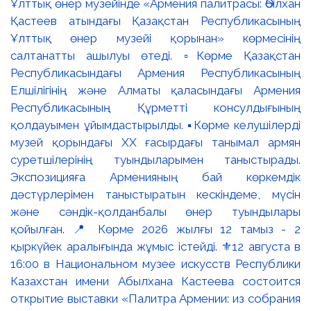
Ұлттық өнер музейінде «Армения палитрасы: Әбілхан
Қастеев атындағы Қазақстан Республикасының
Ұлттық өнер музейі қорынан» көрмесінің
салтанатты ашылуы өтеді. ▫️Көрме Қазақстан
Республикасындағы Армения Республикасының
Елшілігінің және Алматы қаласындағы Армения
Республикасының Құрметті консулдығының
қолдауымен ұйымдастырылды. ▪️Көрме келушілерді
музей қорындағы ХХ ғасырдағы танымал армян
суретшілерінің туындыларымен таныстырады.
Экспозицияға Арменияның бай көркемдік
дәстүрлерімен таныстыратын кескіндеме, мүсін
және сәндік-қолданбалы өнер туындылары
қойылған. 📍 Көрме 2026 жылғы 12 тамыз - 2
қыркүйек аралығында жұмыс істейді. ⚜️12 августа в
16:00 в Национальном музее искусств Республики
Казахстан имени Абылхана Кастеева состоится
открытие выставки «Палитра Армении: из собрания