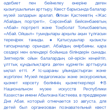
әдебиет пен бейнелеу өнеріне деген
қызығушылығын арттыру. Квест барысында балалар
музей залдарын аралап, Әбілхан Қастеевтің «Жас
Абайдың портреті», Сәрсенбай Бейсенбаевтың
«Абай» портреті және Тоқболат Тоғысбаевтың
«Абай. Ойшыл» туындылары арқылы ақын тұлғасын
тереңірек таныды. 🔸Қатысушылар қызықты
тапсырмалар орындап, Абайдың өмірбаяны, қара
сөздері мен өлеңдері бойынша білімдерін сынады.
Зияткерлік ойын балалардың ой-өрісін кеңейтіп,
ұлттық құндылықтарға деген құрметін арттыруға
ықпал етті. 📌Іс-шараны ұйымдастырған және
жүргізген: Музей педагогикасы және экскурсиялық
қызмет көрсету бөлімінің қызметкерлері ⚜️В
Национальном музее искусств Республики
Казахстан имени Абылхана Кастеева, в преддверии
Дня Абая, который отмечается 10 августа, для
детей был организован познавательный квест