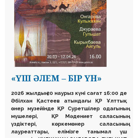
«ҮШ ӘЛЕМ – БІР ҮН»
2026 жылдың 20 наурыз күні сағат 16:00 де
Әбілхан Қастеев атындағы ҚР Ұлттық
өнер музейінде ҚР Суретшілер одағының
мүшелері, ҚР Мәдениет саласының
үздіктері, көркемөнер саласының
лауреаттары, елімізге танымал үш