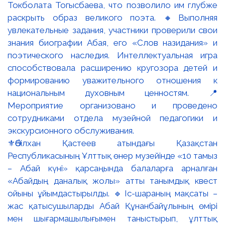
⚜️Әбілхан Қастеев атындағы Қазақстан
Республикасының Ұлттық өнер музейінде «10 тамыз
– Абай күні» қарсаңында балаларға арналған
«Абайдың даналық жолы» атты танымдық квест
ойыны ұйымдастырылды. 🔹Іс-шараның мақсаты –
жас қатысушыларды Абай Құнанбайұлының өмірі
мен шығармашылығымен таныстырып, ұлттық