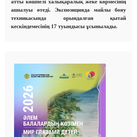
атты көшпелі халықаралық жеке көрмесінің
ашылуы өтеді. Экспозицияда майлы бояу
техникасында орындалған қытай
кескіндемесінің
17
туындысы ұсынылады.