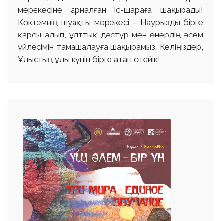
мерекесіне арналған іс-шараға шақырады!
Көктемнің шуақты мерекесі – Наурызды бірге
қарсы алып, ұлттық дәстүр мен өнердің әсем
үйлесімін тамашалауға шақырамыз. Келіңіздер,
Ұлыстың ұлы күнін бірге атап өтейік!