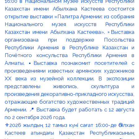
⚜️2026 жылдың 12 тамыз күні сағат 16:00-де Әбілхан
Қастеев атындағы Қазақстан Республикасының