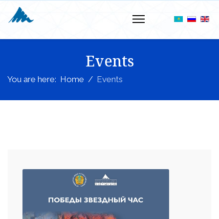
Events
You are here:
Home
Events