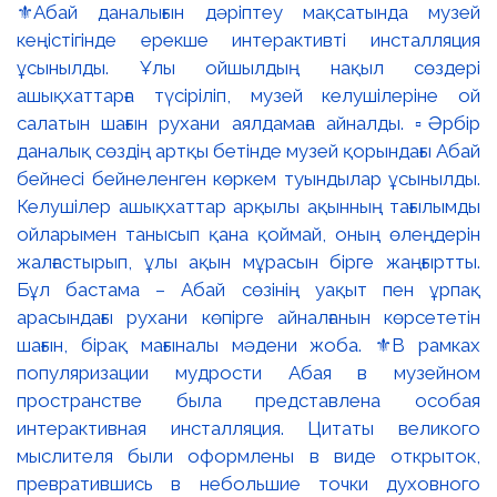
⚜️Абай даналығын дәріптеу мақсатында музей
кеңістігінде ерекше интерактивті инсталляция
ұсынылды. Ұлы ойшылдың нақыл сөздері
ашықхаттарға түсіріліп, музей келушілеріне ой
салатын шағын рухани аялдамаға айналды. ▫️Әрбір
даналық сөздің артқы бетінде музей қорындағы Абай
бейнесі бейнеленген көркем туындылар ұсынылды.
Келушілер ашықхаттар арқылы ақынның тағылымды
ойларымен танысып қана қоймай, оның өлеңдерін
жалғастырып, ұлы ақын мұрасын бірге жаңғыртты.
Бұл бастама – Абай сөзінің уақыт пен ұрпақ
арасындағы рухани көпірге айналғанын көрсететін
шағын, бірақ мағыналы мәдени жоба. ⚜️В рамках
популяризации мудрости Абая в музейном
пространстве была представлена особая
интерактивная инсталляция. Цитаты великого
мыслителя были оформлены в виде открыток,
превратившись в небольшие точки духовного