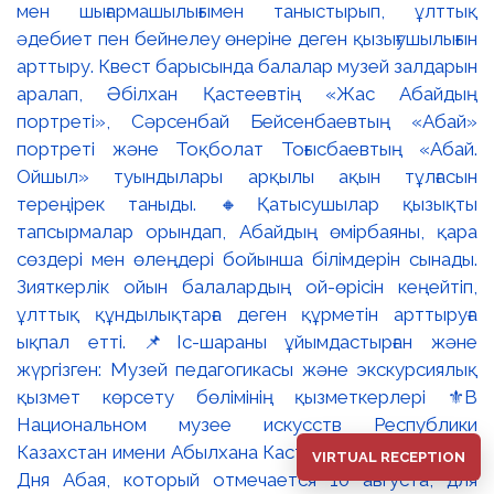
мен шығармашылығымен таныстырып, ұлттық
әдебиет пен бейнелеу өнеріне деген қызығушылығын
арттыру. Квест барысында балалар музей залдарын
аралап, Әбілхан Қастеевтің «Жас Абайдың
портреті», Сәрсенбай Бейсенбаевтың «Абай»
портреті және Тоқболат Тоғысбаевтың «Абай.
Ойшыл» туындылары арқылы ақын тұлғасын
тереңірек таныды. 🔸Қатысушылар қызықты
тапсырмалар орындап, Абайдың өмірбаяны, қара
сөздері мен өлеңдері бойынша білімдерін сынады.
Зияткерлік ойын балалардың ой-өрісін кеңейтіп,
ұлттық құндылықтарға деген құрметін арттыруға
ықпал етті. 📌Іс-шараны ұйымдастырған және
жүргізген: Музей педагогикасы және экскурсиялық
қызмет көрсету бөлімінің қызметкерлері ⚜️В
Национальном музее искусств Республики
Казахстан имени Абылхана Кастеева, в преддверии
VIRTUAL RECEPTION
Дня Абая, который отмечается 10 августа, для