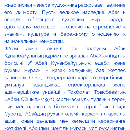
⚜️Ұлы ақын, ойшыл әрі ағартушы Абай
Құнанбайұлының құрметіне арналған Абай күні құтты
болсын! 🖊️Абай Құнанбайұлының әдеби және
рухани мұрасы – қазақ халқының баға жетпес
қазынасы. Оның өлеңдері мен қара сөздері білімге
ұмтылуға, адалдыққа, еңбекқорлыққа және
адамгершілікке үндейді. ▫️Тоқболат Тоғысбаевтың
«Абай. Ойшыл» (1971) картинасы ұлы тұлғаның терең
ойы мен парасатты болмысын әсерлі бейнелейді.
Суретші Абайдың рухани әлемін көркем тіл арқылы
ашып, оның даналығы мен кемелдігін көрерменге
жеткізеді. Абайдың мәңгілік мұрасы ұлт руханиятын