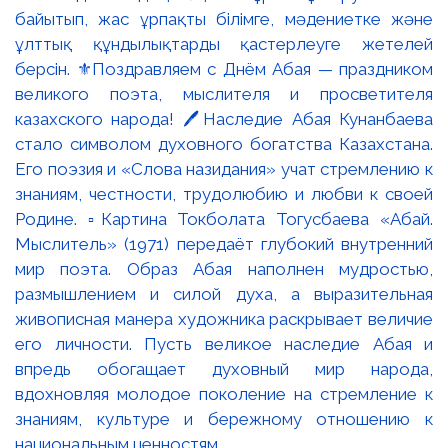
байытып, жас ұрпақты білімге, мәдениетке және
ұлттық құндылықтарды қастерлеуге жетелей
берсін. ⚜️Поздравляем с Днём Абая — праздником
великого поэта, мыслителя и просветителя
казахского народа! 🖊️Наследие Абая Кунанбаева
стало символом духовного богатства Казахстана.
Его поэзия и «Слова назидания» учат стремлению к
знаниям, честности, трудолюбию и любви к своей
Родине. ▫️Картина Токболата Тогусбаева «Абай.
Мыслитель» (1971) передаёт глубокий внутренний
мир поэта. Образ Абая наполнен мудростью,
размышлением и силой духа, а выразительная
живописная манера художника раскрывает величие
его личности. Пусть великое наследие Абая и
впредь обогащает духовный мир народа,
вдохновляя молодое поколение на стремление к
знаниям, культуре и бережному отношению к
национальным ценностям.