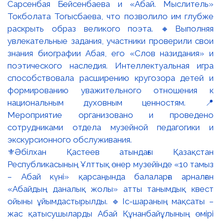
⚜️Әбілхан Қастеев атындағы Қазақстан
Республикасының Ұлттық өнер музейінде «10 тамыз
– Абай күні» қарсаңында балаларға арналған
«Абайдың даналық жолы» атты танымдық квест
ойыны ұйымдастырылды. 🔹Іс-шараның мақсаты –
жас қатысушыларды Абай Құнанбайұлының өмірі