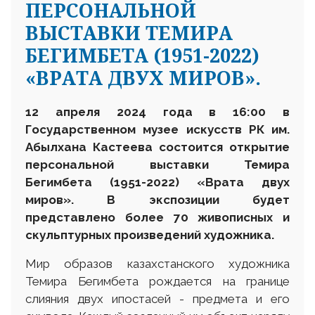
ПЕРСОНАЛЬНОЙ
ВЫСТАВКИ ТЕМИРА
БЕГИМБЕТА (1951-2022)
«ВРАТА ДВУХ МИРОВ».
12
апрел
я 202
4
года в 16
:
00 в
Государственном музее искусств РК им.
Абылхана Кастеева состоится открытие
персональной выставки
Темира
Бегимбета (1951-2022) «Врата двух
миров». В экспозиции
будет
представлено более
70
живописных
и
скульптурных
произведений художника.
Мир образов казахстанского художника
Темира Бегимбета рождается на границе
слияния двух ипостасей - предмета и его