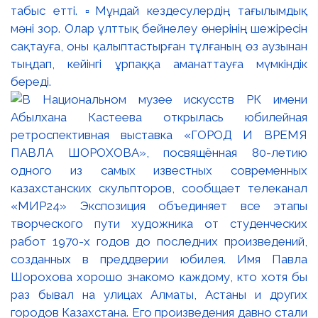
табыс етті. ▫️Мұндай кездесулердің тағылымдық
мәні зор. Олар ұлттық бейнелеу өнерінің шежіресін
сақтауға, оны қалыптастырған тұлғаның өз аузынан
тыңдап, кейінгі ұрпаққа аманаттауға мүмкіндік
береді.