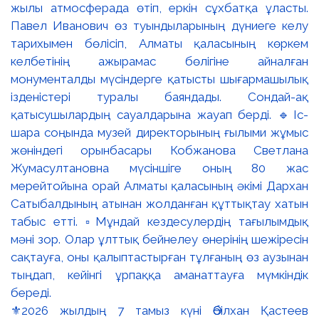
⚜️2026 жылдың 7 тамыз күні Әбілхан Қастеев