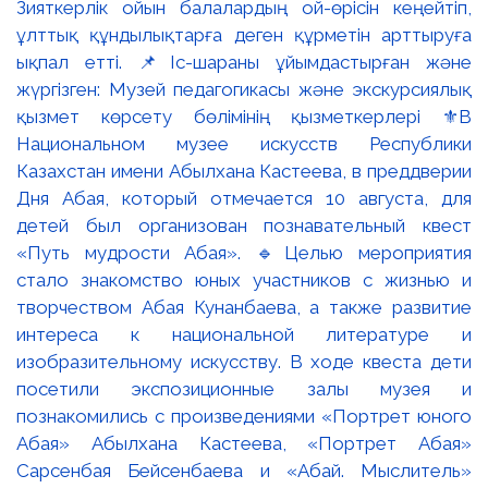
Зияткерлік ойын балалардың ой-өрісін кеңейтіп,
ұлттық құндылықтарға деген құрметін арттыруға
ықпал етті. 📌Іс-шараны ұйымдастырған және
жүргізген: Музей педагогикасы және экскурсиялық
қызмет көрсету бөлімінің қызметкерлері ⚜️В
Национальном музее искусств Республики
Казахстан имени Абылхана Кастеева, в преддверии
Дня Абая, который отмечается 10 августа, для
детей был организован познавательный квест
«Путь мудрости Абая». 🔹Целью мероприятия
стало знакомство юных участников с жизнью и
творчеством Абая Кунанбаева, а также развитие
интереса к национальной литературе и
изобразительному искусству. В ходе квеста дети
посетили экспозиционные залы музея и
познакомились с произведениями «Портрет юного
Абая» Абылхана Кастеева, «Портрет Абая»
Сарсенбая Бейсенбаева и «Абай. Мыслитель»