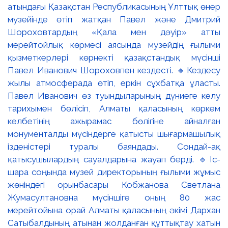
атындағы Қазақстан Республикасының Ұлттық өнер
музейінде өтіп жатқан Павел және Дмитрий
Шороховтардың «Қала мен дәуір» атты
мерейтойлық көрмесі аясында музейдің ғылыми
қызметкерлері көрнекті қазақстандық мүсінші
Павел Иванович Шороховпен кездесті. 🔸Кездесу
жылы атмосферада өтіп, еркін сұхбатқа ұласты.
Павел Иванович өз туындыларының дүниеге келу
тарихымен бөлісіп, Алматы қаласының көркем
келбетінің ажырамас бөлігіне айналған
монументалды мүсіндерге қатысты шығармашылық
ізденістері туралы баяндады. Сондай-ақ
қатысушылардың сауалдарына жауап берді. 🔹Іс-
шара соңында музей директорының ғылыми жұмыс
жөніндегі орынбасары Кобжанова Светлана
Жумасултановна мүсіншіге оның 80 жас
мерейтойына орай Алматы қаласының әкімі Дархан
Сатыбалдының атынан жолданған құттықтау хатын