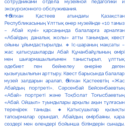
⚜️Әбілхан Қастеев атындағы Қазақстан
Республикасының Ұлттық өнер музейінде «10 тамыз
– Абай күні» қарсаңында балаларға арналған
«Абайдың даналық жолы» атты танымдық квест
ойыны ұйымдастырылды. 🔹Іс-шараның мақсаты –
жас қатысушыларды Абай Құнанбайұлының өмірі
мен шығармашылығымен таныстырып, ұлттық
әдебиет пен бейнелеу өнеріне деген
қызығушылығын арттыру. Квест барысында балалар
музей залдарын аралап, Әбілхан Қастеевтің «Жас
Абайдың портреті», Сәрсенбай Бейсенбаевтың
«Абай» портреті және Тоқболат Тоғысбаевтың
«Абай. Ойшыл» туындылары арқылы ақын тұлғасын
тереңірек таныды. 🔸Қатысушылар қызықты
тапсырмалар орындап, Абайдың өмірбаяны, қара
сөздері мен өлеңдері бойынша білімдерін сынады.