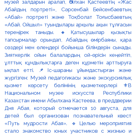
музей залдарын аралап, Әбілхан Қастеевтің «Жас
Абайдың портреті», Сәрсенбай Бейсенбаевтың
«Абай» портреті және Тоқболат Тоғысбаевтың
«Абай. Ойшыл» туындылары арқылы ақын тұлғасын
тереңірек таныды. 🔸Қатысушылар қызықты
тапсырмалар орындап, Абайдың өмірбаяны, қара
сөздері мен өлеңдері бойынша білімдерін сынады.
Зияткерлік ойын балалардың ой-өрісін кеңейтіп,
ұлттық құндылықтарға деген құрметін арттыруға
ықпал етті. 📌Іс-шараны ұйымдастырған және
жүргізген: Музей педагогикасы және экскурсиялық
қызмет көрсету бөлімінің қызметкерлері ⚜️В
Национальном музее искусств Республики
Казахстан имени Абылхана Кастеева, в преддверии
Дня Абая, который отмечается 10 августа, для
детей был организован познавательный квест
«Путь мудрости Абая». 🔹Целью мероприятия
стало знакомство юных участников с жизнью и