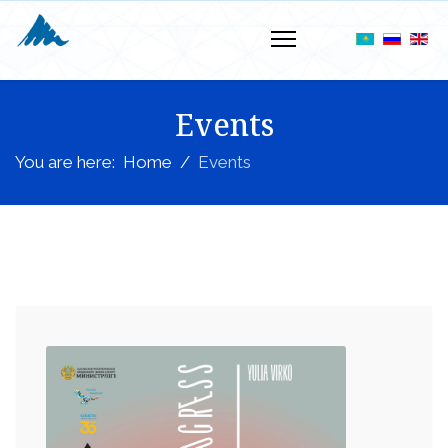
Events
You are here:
Home
Events