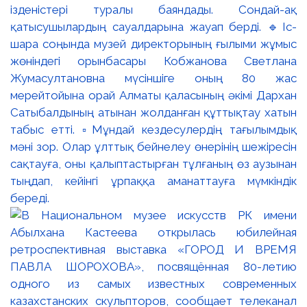
ізденістері туралы баяндады. Сондай-ақ
қатысушылардың сауалдарына жауап берді. 🔹Іс-
шара соңында музей директорының ғылыми жұмыс
жөніндегі орынбасары Кобжанова Светлана
Жумасултановна мүсіншіге оның 80 жас
мерейтойына орай Алматы қаласының әкімі Дархан
Сатыбалдының атынан жолданған құттықтау хатын
табыс етті. ▫️Мұндай кездесулердің тағылымдық
мәні зор. Олар ұлттық бейнелеу өнерінің шежіресін
сақтауға, оны қалыптастырған тұлғаның өз аузынан
тыңдап, кейінгі ұрпаққа аманаттауға мүмкіндік
береді.