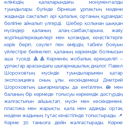
еліміздің қалаларындағы монументалды
туындылары бүгінде бірнеше ұрпақтың мәдени
жадында сақталып әрі қалалық ортаның құрамдас
бөлігіне айналып үлгерді. Шебер қолынан шыққан
мүсіндер қаланың алаң-саябақтарына, жаяу
жүргіншілеркөшелері мен қоғамдық кеңістіктерге
көрік беріп, сәулет пен өмірдің табиғи бояуын
үйлестіре бейнелеп, қаланың көркемдік болмысын
аша түседі. 🔺🔺Көрменің жобалық ерекшелігі –
ұрпақтар арасындағы шығармашылық диалог. Павел
Шороховтың мүсіндік туындыларымен қатар
экспозицияға оның ұлы, кескіндемеші Дмитрий
Шороховтың шығармалары да енгізілген. Әке мен
баланың бір көрмеде тоғысуы көркемдік дәстүрдің
жалғастығын айшықтап, мүсін мен кескіндемені,
пластика мен жарықты, қала мен адамды ортақ
мәдени жадының тұтас кеңістігінде тоғыстырады. 📌
Көрме 30 тамызға дейін жалғастырады. Көрме