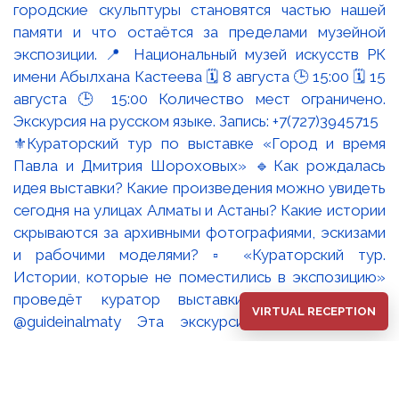
⚜️Кураторский тур по выставке «Город и время
Павла и Дмитрия Шороховых» 🔹Как рождалась
идея выставки? Какие произведения можно увидеть
сегодня на улицах Алматы и Астаны? Какие истории
скрываются за архивными фотографиями, эскизами
и рабочими моделями? ▫️ «Кураторский тур.
Истории, которые не поместились в экспозицию»
проведёт куратор выставки Оксана Танская
VIRTUAL RECEPTION
@guideinalmaty Эта экскурсия - возможность
увидеть экспозицию глазами искусствоведа,
который создавал её концепцию, работал с
архивами, встречался с художниками и собирал