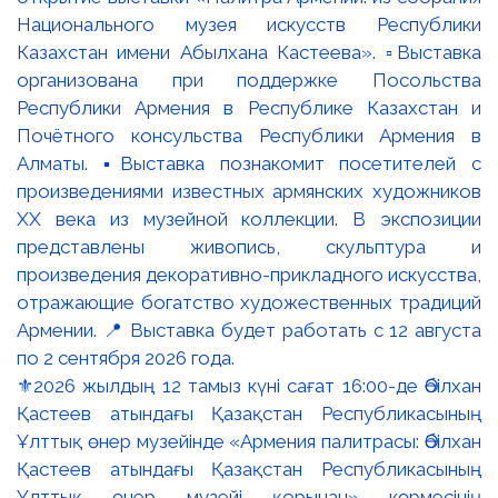
⚜️2026 жылдың 12 тамыз күні сағат 16:00-де Әбілхан
Қастеев атындағы Қазақстан Республикасының
Ұлттық өнер музейінде «Армения палитрасы: Әбілхан
Қастеев атындағы Қазақстан Республикасының
Ұлттық өнер музейі қорынан» көрмесінің