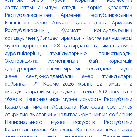
салтанатты ашылуы өтеді. ▫️Көрме Қазақстан
Республикасындағы Армения Республикасының
Елшілігінің және Алматы қаласындағы Армения
Республикасының Құрметті консулдығының
қолдауымен ұйымдастырылды. ▪️Көрме келушілерді
музей қорындағы ХХ ғасырдағы танымал армян
суретшілерінің туындыларымен таныстырады.
Экспозицияға Арменияның бай көркемдік
дәстүрлерімен таныстыратын кескіндеме, мүсін
және сәндік-қолданбалы өнер туындылары
қойылған. 📍 Көрме 2026 жылғы 12 тамыз - 2
қыркүйек аралығында жұмыс істейді. ⚜️12 августа в
16:00 в Национальном музее искусств Республики
Казахстан имени Абылхана Кастеева состоится
открытие выставки «Палитра Армении: из собрания
Национального музея искусств Республики
Казахстан имени Абылхана Кастеева». ▫️Выставка