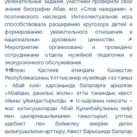
⚜️Әбілхан Қастеев атындағы Қазақстан
Республикасының Ұлттық өнер музейінде «10 тамыз
– Абай күні» қарсаңында балаларға арналған
«Абайдың даналық жолы» атты танымдық квест
ойыны ұйымдастырылды. 🔹Іс-шараның мақсаты –
жас қатысушыларды Абай Құнанбайұлының өмірі
мен шығармашылығымен таныстырып, ұлттық
әдебиет пен бейнелеу өнеріне деген
қызығушылығын арттыру. Квест барысында балалар