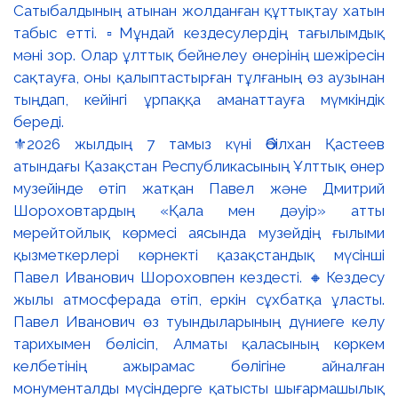
⚜️2026 жылдың 7 тамыз күні Әбілхан Қастеев
атындағы Қазақстан Республикасының Ұлттық өнер
музейінде өтіп жатқан Павел және Дмитрий
Шороховтардың «Қала мен дәуір» атты
мерейтойлық көрмесі аясында музейдің ғылыми
қызметкерлері көрнекті қазақстандық мүсінші
Павел Иванович Шороховпен кездесті. 🔸Кездесу
жылы атмосферада өтіп, еркін сұхбатқа ұласты.
Павел Иванович өз туындыларының дүниеге келу
тарихымен бөлісіп, Алматы қаласының көркем
келбетінің ажырамас бөлігіне айналған
монументалды мүсіндерге қатысты шығармашылық