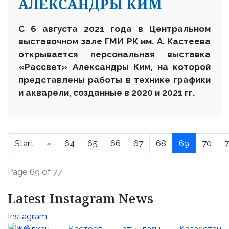
АЛЕКСАНДРЫ КИМ
С 6 августа 2021 года в Центральном
выставочном зале ГМИ РК им. А. Кастеева
открывается персональная выставка
«Рассвет» Александры Ким, на которой
представлены работы в технике графики
и акварели, созданные в 2020 и 2021 гг.
Start
«
64
65
66
67
68
69
70
7
Page 69 of 77
Latest Instagram News
Instagram