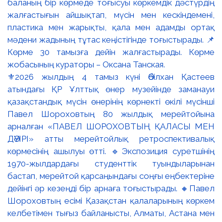
⚜️2026 жылдың 4 тамыз күні Әбілхан Қастеев
атындағы ҚР Ұлттық өнер музейінде заманауи
қазақстандық мүсін өнерінің көрнекті өкілі мүсінші
Павел Шороховтың 80 жылдық мерейтойына
арналған «ПАВЕЛ ШОРОХОВТЫҢ ҚАЛАСЫ МЕН
ДӘУІРІ» атты мерейтойлық ретроспективалық
көрмесінің ашылуы өтті. 🔹Экспозиция суретшінің
1970-жылдардағы студенттік туындыларынан
бастап, мерейтой қарсаңындағы соңғы еңбектеріне
дейінгі әр кезеңді бір арнаға тоғыстырады. 🔸Павел
Шороховтың есімі Қазақстан қалаларының көркем
келбетімен тығыз байланысты, Алматы, Астана мен