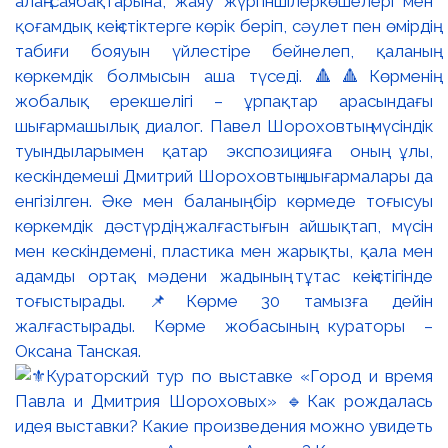
алаң-саябақтарына, жаяу жүргіншілеркөшелері мен
қоғамдық кеңістіктерге көрік беріп, сәулет пен өмірдің
табиғи бояуын үйлестіре бейнелеп, қаланың
көркемдік болмысын аша түседі. 🔺🔺Көрменің
жобалық ерекшелігі – ұрпақтар арасындағы
шығармашылық диалог. Павел Шороховтың мүсіндік
туындыларымен қатар экспозицияға оның ұлы,
кескіндемеші Дмитрий Шороховтың шығармалары да
енгізілген. Әке мен баланың бір көрмеде тоғысуы
көркемдік дәстүрдің жалғастығын айшықтап, мүсін
мен кескіндемені, пластика мен жарықты, қала мен
адамды ортақ мәдени жадының тұтас кеңістігінде
тоғыстырады. 📌Көрме 30 тамызға дейін
жалғастырады. Көрме жобасының кураторы –
Оксана Танская.