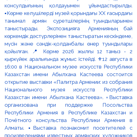
консулдығының қолдауымен ұйымдастырылды.
▪️Көрме келушілерді музей қорындағы ХХ ғасырдағы
танымал армян суретшілерінің туындыларымен
таныстырады. Экспозицияға Арменияның бай
көркемдік дәстүрлерімен таныстыратын кескіндеме,
мүсін және сәндік-қолданбалы өнер туындылары
қойылған. 📍 Көрме 2026 жылғы 12 тамыз - 2
қыркүйек аралығында жұмыс істейді. ⚜️12 августа в
16:00 в Национальном музее искусств Республики
Казахстан имени Абылхана Кастеева состоится
открытие выставки «Палитра Армении: из собрания
Национального музея искусств Республики
Казахстан имени Абылхана Кастеева». ▫️Выставка
организована при поддержке Посольства
Республики Армения в Республике Казахстан и
Почётного консульства Республики Армения в
Алматы. ▪️Выставка познакомит посетителей с
произведениями известных армянских художников