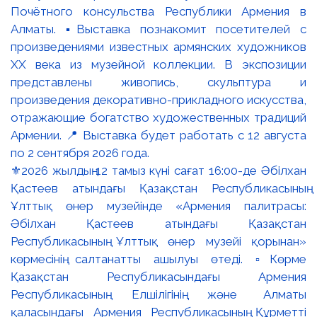
⚜️2026 жылдың 12 тамыз күні сағат 16:00-де Әбілхан
Қастеев атындағы Қазақстан Республикасының
Ұлттық өнер музейінде «Армения палитрасы:
Әбілхан Қастеев атындағы Қазақстан
Республикасының Ұлттық өнер музейі қорынан»
көрмесінің салтанатты ашылуы өтеді. ▫️Көрме
Қазақстан Республикасындағы Армения
Республикасының Елшілігінің және Алматы
қаласындағы Армения Республикасының Құрметті