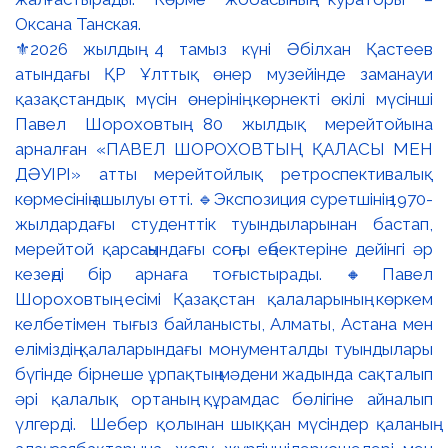
⚜️2026 жылдың 4 тамыз күні Әбілхан Қастеев
атындағы ҚР Ұлттық өнер музейінде заманауи
қазақстандық мүсін өнерінің көрнекті өкілі мүсінші
Павел Шороховтың 80 жылдық мерейтойына
арналған «ПАВЕЛ ШОРОХОВТЫҢ ҚАЛАСЫ МЕН
ДӘУІРІ» атты мерейтойлық ретроспективалық
көрмесінің ашылуы өтті. 🔹Экспозиция суретшінің 1970-
жылдардағы студенттік туындыларынан бастап,
мерейтой қарсаңындағы соңғы еңбектеріне дейінгі әр
кезеңді бір арнаға тоғыстырады. 🔸Павел
Шороховтың есімі Қазақстан қалаларының көркем
келбетімен тығыз байланысты, Алматы, Астана мен
еліміздің қалаларындағы монументалды туындылары
бүгінде бірнеше ұрпақтың мәдени жадында сақталып
әрі қалалық ортаның құрамдас бөлігіне айналып
үлгерді. Шебер қолынан шыққан мүсіндер қаланың