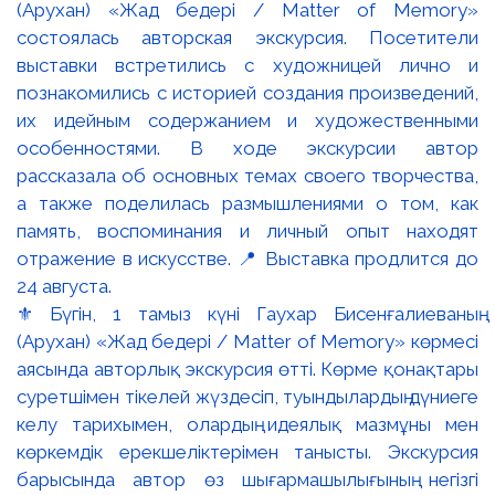
⚜️ Бүгін, 1 тамыз күні Гаухар Бисенғалиеваның
(Арухан) «Жад бедері / Matter of Memory» көрмесі
аясында авторлық экскурсия өтті. Көрме қонақтары
суретшімен тікелей жүздесіп, туындылардың дүниеге
келу тарихымен, олардың идеялық мазмұны мен
көркемдік ерекшеліктерімен танысты. Экскурсия
барысында автор өз шығармашылығының негізгі