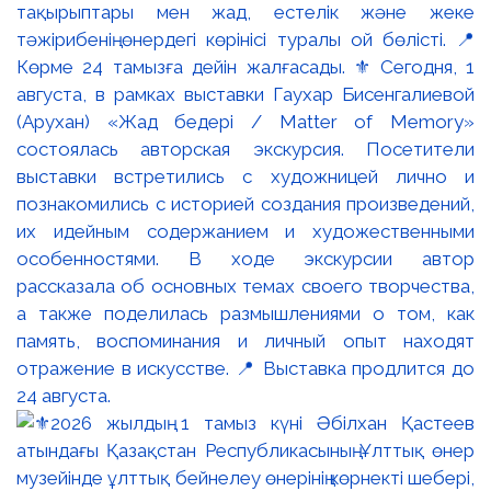
тақырыптары мен жад, естелік және жеке
тәжірибенің өнердегі көрінісі туралы ой бөлісті. 📍
Көрме 24 тамызға дейін жалғасады. ⚜️ Сегодня, 1
августа, в рамках выставки Гаухар Бисенгалиевой
(Арухан) «Жад бедері / Matter of Memory»
состоялась авторская экскурсия. Посетители
выставки встретились с художницей лично и
познакомились с историей создания произведений,
их идейным содержанием и художественными
особенностями. В ходе экскурсии автор
рассказала об основных темах своего творчества,
а также поделилась размышлениями о том, как
память, воспоминания и личный опыт находят
отражение в искусстве. 📍 Выставка продлится до
24 августа.