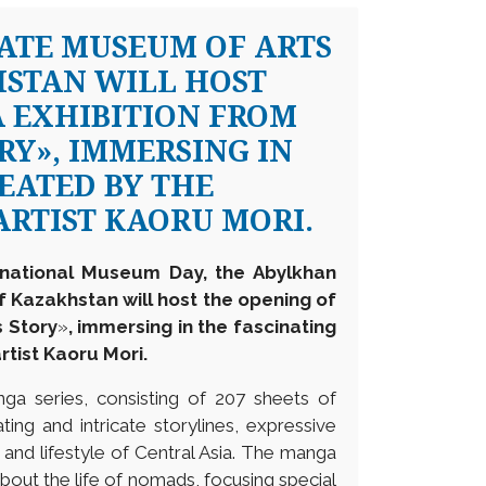
ATE MUSEUM OF ARTS
HSTAN WILL HOST
 EXHIBITION FROM
ORY», IMMERSING IN
EATED BY THE
RTIST KAORU MORI.
ernational Museum Day, the Abylkhan
 Kazakhstan will host the opening of
s Story
»
, immersing in the fascinating
tist Kaoru Mori.
a series, consisting of 207 sheets of
ting and intricate storylines, expressive
e and lifestyle of Central Asia. The manga
about the life of nomads, focusing special