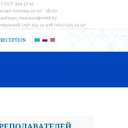
+7 (727) 394 57 15
xcept monday 10:00 - 18:00
kasteyev_museum@nmirk.kz
elplinesㅤ8 (717) 252 23 97ㅤㅤ8 (700) 525 23 97
RECEPTION
ПРЕПОДАВАТЕЛЕЙ