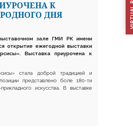
VIRTUAL REC
РИУРОЧЕНА К
РОДНОГО ДНЯ
выставочном зале ГМИ РК имени
тся открытие ежегодной выставки
рсисы». Выставка приурочена к
рсисы» стала доброй традицией и
позиции представлено боле 180-ти
прикладного искусства. В выставке