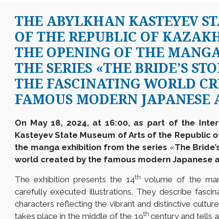
THE ABYLKHAN KASTEYEV ST
OF THE REPUBLIC OF KAZAK
THE OPENING OF THE MANGA
THE SERIES «THE BRIDE’S ST
THE FASCINATING WORLD CR
FAMOUS MODERN JAPANESE A
On May 18, 2024, at 16:00, as part of the Int
Kasteyev State Museum of Arts of the Republic of
the manga exhibition from the series
«
The Bride’
world created by the famous modern Japanese ar
th
The exhibition presents the 14
volume of the mang
carefully executed illustrations. They describe fascina
characters reflecting the vibrant and distinctive cultur
th
takes place in the middle of the 19
century and tells 