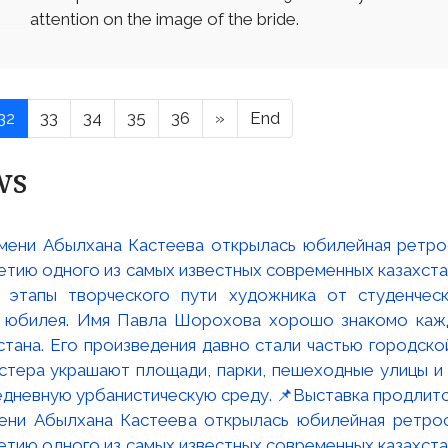
attention on the image of the bride.
32
33
34
35
36
»
End
ws
мени Абылхана Кастеева открылась юбилейная ретр
ю одного из самых известных современных казахста