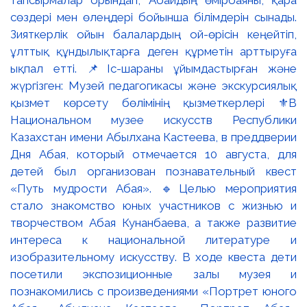
тапсырмалар орындап, Абайдың өмірбаяны, қара
сөздері мен өлеңдері бойынша білімдерін сынады.
Зияткерлік ойын балалардың ой-өрісін кеңейтіп,
ұлттық құндылықтарға деген құрметін арттыруға
ықпал етті. 📌Іс-шараны ұйымдастырған және
жүргізген: Музей педагогикасы және экскурсиялық
қызмет көрсету бөлімінің қызметкерлері ⚜️В
Национальном музее искусств Республики
Казахстан имени Абылхана Кастеева, в преддверии
Дня Абая, который отмечается 10 августа, для
детей был организован познавательный квест
«Путь мудрости Абая». 🔹Целью мероприятия
стало знакомство юных участников с жизнью и
творчеством Абая Кунанбаева, а также развитие
интереса к национальной литературе и
изобразительному искусству. В ходе квеста дети
посетили экспозиционные залы музея и
познакомились с произведениями «Портрет юного