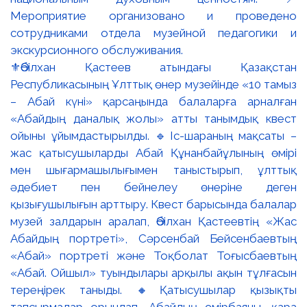
⚜️Әбілхан Қастеев атындағы Қазақстан
Республикасының Ұлттық өнер музейінде «10 тамыз
– Абай күні» қарсаңында балаларға арналған
«Абайдың даналық жолы» атты танымдық квест
ойыны ұйымдастырылды. 🔹Іс-шараның мақсаты –
жас қатысушыларды Абай Құнанбайұлының өмірі
мен шығармашылығымен таныстырып, ұлттық
әдебиет пен бейнелеу өнеріне деген
қызығушылығын арттыру. Квест барысында балалар
музей залдарын аралап, Әбілхан Қастеевтің «Жас
Абайдың портреті», Сәрсенбай Бейсенбаевтың
«Абай» портреті және Тоқболат Тоғысбаевтың
«Абай. Ойшыл» туындылары арқылы ақын тұлғасын
тереңірек таныды. 🔸Қатысушылар қызықты