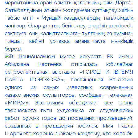
мерейтойына орай Алматы қаласының әкімі Дархан
Сатыбалдының атынан жолданған құттықтау хатын
табыс етті. ▫️Мұндай кездесулердің тағылымдық
мәні зор. Олар ұлттық бейнелеу өнерінің шежіресін
сақтауға, оны қалыптастырған тұлғаның өз аузынан
тыңдап, кейінгі ұрпаққа аманаттауға мүмкіндік
береді.