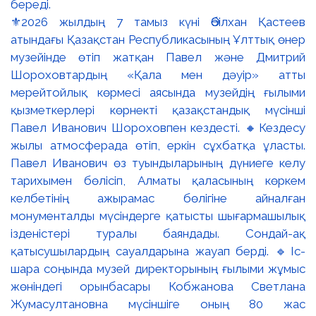
⚜️2026 жылдың 7 тамыз күні Әбілхан Қастеев
атындағы Қазақстан Республикасының Ұлттық өнер
музейінде өтіп жатқан Павел және Дмитрий
Шороховтардың «Қала мен дәуір» атты
мерейтойлық көрмесі аясында музейдің ғылыми
қызметкерлері көрнекті қазақстандық мүсінші
Павел Иванович Шороховпен кездесті. 🔸Кездесу
жылы атмосферада өтіп, еркін сұхбатқа ұласты.
Павел Иванович өз туындыларының дүниеге келу
тарихымен бөлісіп, Алматы қаласының көркем
келбетінің ажырамас бөлігіне айналған
монументалды мүсіндерге қатысты шығармашылық
ізденістері туралы баяндады. Сондай-ақ
қатысушылардың сауалдарына жауап берді. 🔹Іс-
шара соңында музей директорының ғылыми жұмыс
жөніндегі орынбасары Кобжанова Светлана
Жумасултановна мүсіншіге оның 80 жас