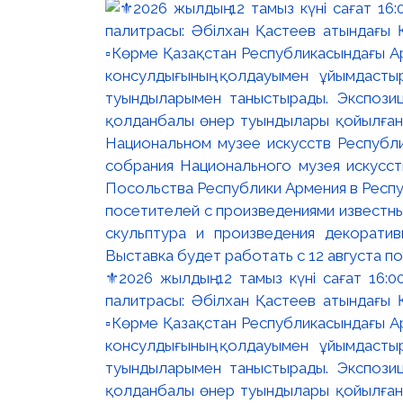
⚜️2026 жылдың 12 тамыз күні сағат 16
палитрасы: Әбілхан Қастеев атындағы Қ
▫️Көрме Қазақстан Республикасындағы Ар
консулдығының қолдауымен ұйымдастыр
туындыларымен таныстырады. Экспозици
қолданбалы өнер туындылары қойылған. 