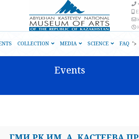
E
H
ENTS
COLLECTION
MEDIA
SCIENCE
FAQ
">
Events
ГМИ РК ИМ. А. КАСТЕЕВА П