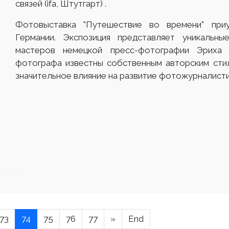
связей (ifa, Штутгарт) .
Фотовыставка "Путешествие во времени" при
Германии. Экспозиция представляет уникальны
мастеров немецкой пресс-фотографии Эриха
фотографа известны собственным авторским сти
значительное влияние на развитие фотожурналисти
73
74
75
76
77
»
End