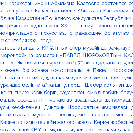
ки Казахстан имени Абылхана Кастеева состоится о
в Республики Казахстан имени Абылхана Кастеева». 
блике Казахстан и Почётного консульства Республики А
х армянских художников XX века из музейной коллекци
вно-прикладного искусства, отражающие богатство 
 2 сентября 2026 года.
ев атындағы ҚР Ұлттық өнер музейінде заманауи қазақстан