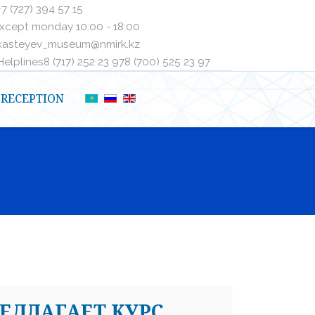
+7 (727) 394 57 15
xcept monday 10:00 - 18:00
kasteyev_museum@nmirk.kz
elplinesㅤ8 (717) 252 23 97ㅤㅤ8 (700) 525 23 97
RECEPTION
РЕДЛАГАЕТ КУРС