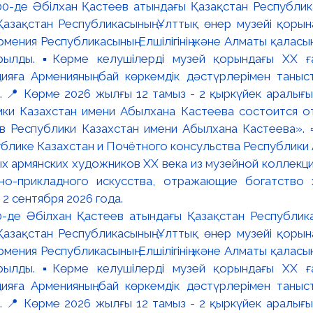
:00-де Әбілхан Қастеев атындағы Қазақстан Республик
азақстан Республикасының Ұлттық өнер музейі қорына
мения Республикасының Елшілігінің және Алматы қалас
ылды. ▪️Көрме келушілерді музей қорындағы ХХ ға
яға Арменияның бай көркемдік дәстүрлерімен таныст
📍 Көрме 2026 жылғы 12 тамыз - 2 қыркүйек аралығында