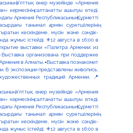
асының Ұлттық өнер музейінде «Армения
н» көрмесінің салтанатты ашылуы өтеді.
ындағы Армения Республикасының Құрметті
сырдағы танымал армян суретшілерінің
ыратын кескіндеме, мүсін және сәндік-
 жұмыс істейді. ⚜️12 августа в 16:00 в