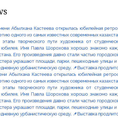
ws
мени Абылхана Кастеева открылась юбилейная ретр
ю одного из самых известных современных казахста
 этапы творческого пути художника от студенческ
и юбилея. Имя Павла Шорохова хорошо знакомо кажд
стана. Его произведения давно стали частью городско
астера украшают площади, парки, пешеходные улицы и
едневную урбанистическую среду. 📌Выставка продлится