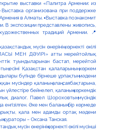
ткрытие выставки «Палитра Армении: из
▫️Выставка организована при поддержке
рмения в Алматы. ▪️Выставка познакомит
и. В экспозиции представлены живопись,
художественных традиций Армении. 📍
дық мүсін өнерінің көрнекті өкілі мүсінші