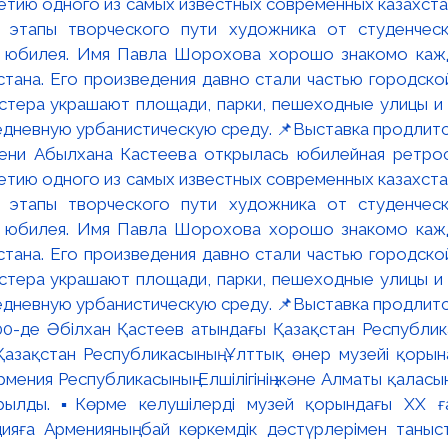
мени Абылхана Кастеева открылась юбилейная ретр
ю одного из самых известных современных казахста
 этапы творческого пути художника от студенческ
и юбилея. Имя Павла Шорохова хорошо знакомо кажд
стана. Его произведения давно стали частью городско
астера украшают площади, парки, пешеходные улицы и
едневную урбанистическую среду. 📌Выставка продлится