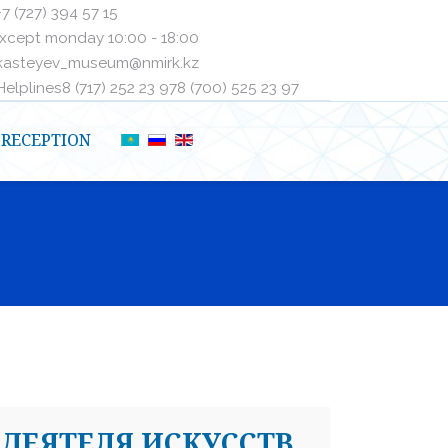
+7 (727) 394 57 15
xcept monday 10:00 - 18:00
kasteyev_museum@nmirk.kz
elplinesㅤ8 (717) 252 23 97ㅤㅤ8 (700) 525 23 97
RECEPTION
ДЕЯТЕЛЯ ИСКУССТВ