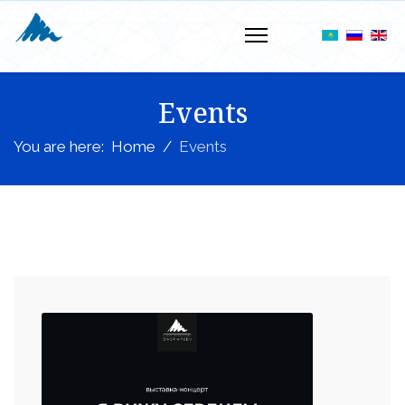
Events
You are here:
Home
Events