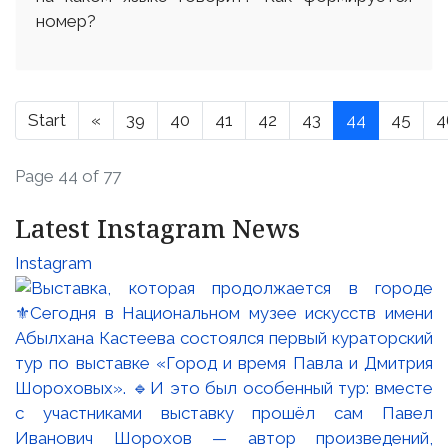
номер?
Start
«
39
40
41
42
43
44
45
4
Page 44 of 77
Latest Instagram News
Instagram