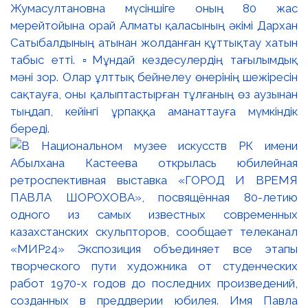
Жумасултановна мүсіншіге оның 80 жас
мерейтойына орай Алматы қаласының әкімі Дархан
Сатыбалдының атынан жолданған құттықтау хатын
табыс етті. ▫️Мұндай кездесулердің тағылымдық
мәні зор. Олар ұлттық бейнелеу өнерінің шежіресін
сақтауға, оны қалыптастырған тұлғаның өз аузынан
тыңдап, кейінгі ұрпаққа аманаттауға мүмкіндік
береді.