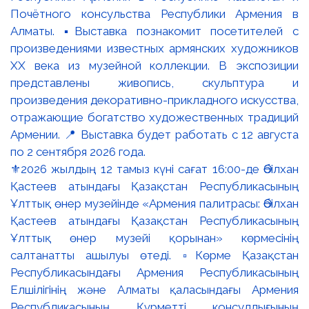
⚜️2026 жылдың 12 тамыз күні сағат 16:00-де Әбілхан
Қастеев атындағы Қазақстан Республикасының
Ұлттық өнер музейінде «Армения палитрасы: Әбілхан
Қастеев атындағы Қазақстан Республикасының
Ұлттық өнер музейі қорынан» көрмесінің
салтанатты ашылуы өтеді. ▫️Көрме Қазақстан
Республикасындағы Армения Республикасының
Елшілігінің және Алматы қаласындағы Армения
Республикасының Құрметті консулдығының