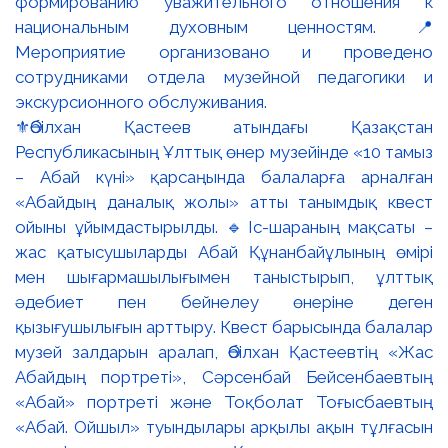
⚜️Әбілхан Қастеев атындағы Қазақстан
Республикасының Ұлттық өнер музейінде «10 тамыз
– Абай күні» қарсаңында балаларға арналған
«Абайдың даналық жолы» атты танымдық квест
ойыны ұйымдастырылды. 🔹Іс-шараның мақсаты –
жас қатысушыларды Абай Құнанбайұлының өмірі
мен шығармашылығымен таныстырып, ұлттық
әдебиет пен бейнелеу өнеріне деген
қызығушылығын арттыру. Квест барысында балалар
музей залдарын аралап, Әбілхан Қастеевтің «Жас
Абайдың портреті», Сәрсенбай Бейсенбаевтың
«Абай» портреті және Тоқболат Тоғысбаевтың
«Абай. Ойшыл» туындылары арқылы ақын тұлғасын