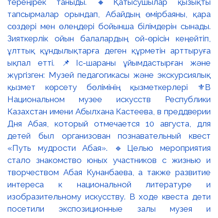
тереңірек таныды. 🔸Қатысушылар қызықты
тапсырмалар орындап, Абайдың өмірбаяны, қара
сөздері мен өлеңдері бойынша білімдерін сынады.
Зияткерлік ойын балалардың ой-өрісін кеңейтіп,
ұлттық құндылықтарға деген құрметін арттыруға
ықпал етті. 📌Іс-шараны ұйымдастырған және
жүргізген: Музей педагогикасы және экскурсиялық
қызмет көрсету бөлімінің қызметкерлері ⚜️В
Национальном музее искусств Республики
Казахстан имени Абылхана Кастеева, в преддверии
Дня Абая, который отмечается 10 августа, для
детей был организован познавательный квест
«Путь мудрости Абая». 🔹Целью мероприятия
стало знакомство юных участников с жизнью и
творчеством Абая Кунанбаева, а также развитие
интереса к национальной литературе и
изобразительному искусству. В ходе квеста дети
посетили экспозиционные залы музея и