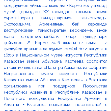
қолдауымен ұйымдастырылды. ▪️Көрме келушілерді
музей қорындағы ХХ ғасырдағы танымал армян
суретшілерінің туындыларымен таныстырады.
Экспозицияға Арменияның бай көркемдік
дәстүрлерімен таныстыратын кескіндеме, мүсін
және сәндік-қолданбалы өнер туындылары
қойылған. 📍 Көрме 2026 жылғы 12 тамыз - 2
қыркүйек аралығында жұмыс істейді. ⚜️12 августа в
16:00 в Национальном музее искусств Республики
Казахстан имени Абылхана Кастеева состоится
открытие выставки «Палитра Армении: из собрания
Национального музея искусств Республики
Казахстан имени Абылхана Кастеева». ▫️Выставка
организована при поддержке Посольства
Республики Армения в Республике Казахстан и
Почётного консульства Республики Армения в
Алматы. ▪️Выставка познакомит посетителей с
произведениями известных армянских художников