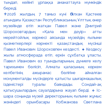
⚜️2026 жылдың 7 тамыз күні Әбілхан Қастеев
атындағы Қазақстан Республикасының Ұлттық өнер
музейінде өтіп жатқан Павел және Дмитрий
Шороховтардың «Қала мен дәуір» атты
мерейтойлық көрмесі аясында музейдің ғылыми
қызметкерлері көрнекті қазақстандық мүсінші
Павел Иванович Шороховпен кездесті. 🔸Кездесу
жылы атмосферада өтіп, еркін сұхбатқа ұласты.
Павел Иванович өз туындыларының дүниеге келу
тарихымен бөлісіп, Алматы қаласының көркем
келбетінің ажырамас бөлігіне айналған
монументалды мүсіндерге қатысты шығармашылық
ізденістері туралы баяндады. Сондай-ақ
қатысушылардың сауалдарына жауап берді. 🔹Іс-
шара соңында музей директорының ғылыми жұмыс
жөніндегі орынбасары Кобжанова Светлана